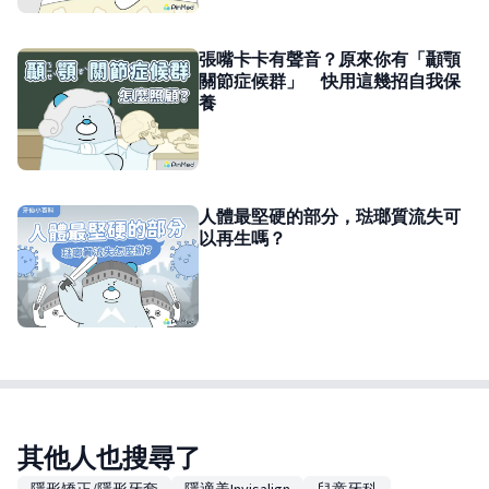
張嘴卡卡有聲音？原來你有「顳顎
關節症候群」 快用這幾招自我保
養
人體最堅硬的部分，琺瑯質流失可
以再生嗎？
其他人也搜尋了