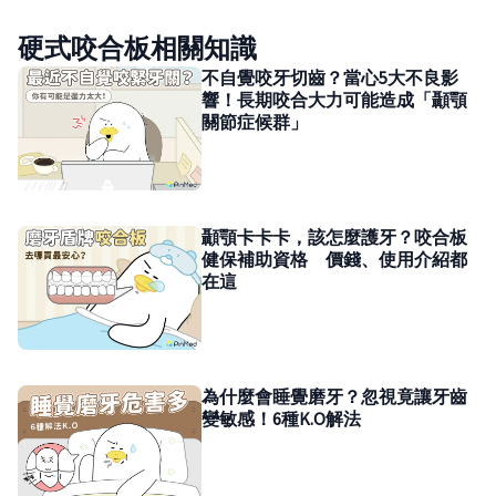
硬式咬合板相關知識
不自覺咬牙切齒？當心5大不良影
響！長期咬合大力可能造成「顳顎
關節症候群」
顳顎卡卡卡，該怎麼護牙？咬合板
健保補助資格 價錢、使用介紹都
在這
為什麼會睡覺磨牙？忽視竟讓牙齒
變敏感！6種K.O解法