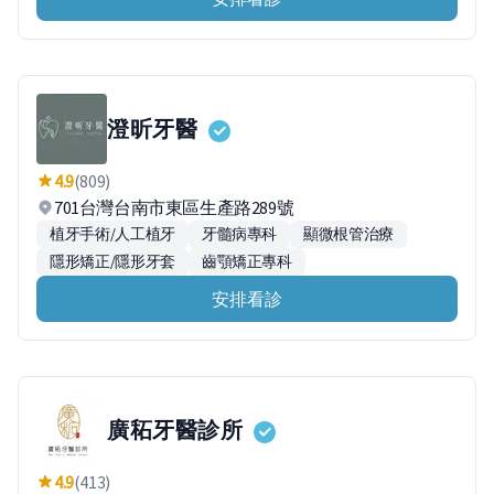
澄昕牙醫
4.9
(809)
701台灣台南市東區生產路289號
植牙手術/人工植牙
牙髓病專科
顯微根管治療
隱形矯正/隱形牙套
齒顎矯正專科
安排看診
廣䄷牙醫診所
4.9
(413)