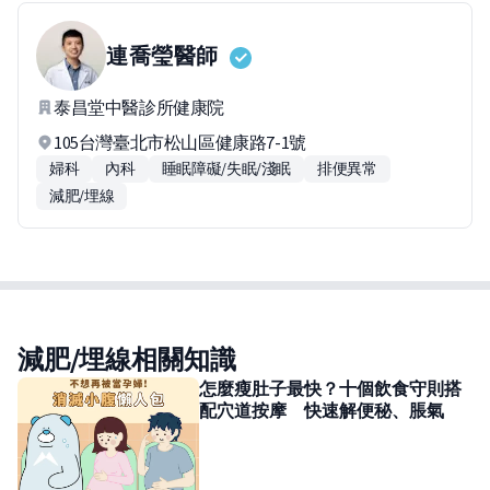
連喬瑩
醫師
泰昌堂中醫診所健康院
105台灣臺北市松山區健康路7-1號
婦科
內科
睡眠障礙/失眠/淺眠
排便異常
減肥/埋線
減肥/埋線相關知識
怎麼瘦肚子最快？十個飲食守則搭
配穴道按摩 快速解便秘、脹氣