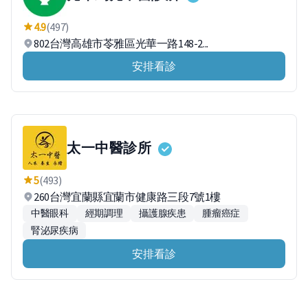
4.9
(497)
802台灣高雄市苓雅區光華一路148-2...
安排看診
太一中醫診所
5
(493)
260台灣宜蘭縣宜蘭市健康路三段7號1樓
中醫眼科
經期調理
攝護腺疾患
腫瘤癌症
腎泌尿疾病
安排看診