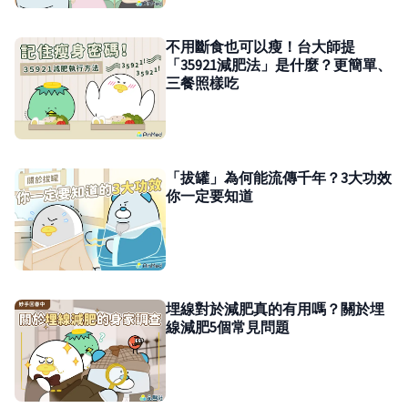
不用斷食也可以瘦！台大師提
「35921減肥法」是什麼？更簡單、
三餐照樣吃
「拔罐」為何能流傳千年？3大功效
你一定要知道
埋線對於減肥真的有用嗎？關於埋
線減肥5個常見問題