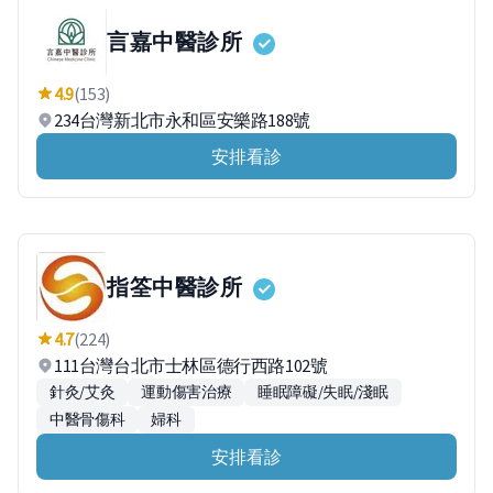
言嘉中醫診所
4.9
(153)
234台灣新北市永和區安樂路188號
安排看診
指筌中醫診所
4.7
(224)
111台灣台北市士林區德行西路102號
針灸/艾灸
運動傷害治療
睡眠障礙/失眠/淺眠
中醫骨傷科
婦科
安排看診