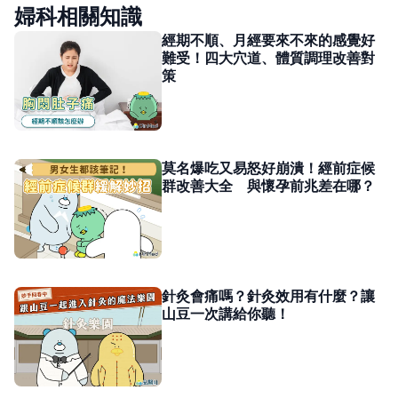
婦科相關知識
經期不順、月經要來不來的感覺好
難受！四大穴道、體質調理改善對
策
莫名爆吃又易怒好崩潰！經前症候
群改善大全 與懷孕前兆差在哪？
針灸會痛嗎？針灸效用有什麼？讓
山豆一次講給你聽！