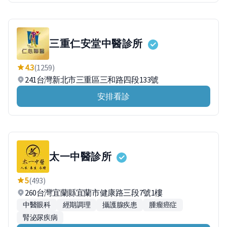
三重仁安堂中醫診所
4.3
(1259)
241台灣新北市三重區三和路四段133號
安排看診
太一中醫診所
5
(493)
260台灣宜蘭縣宜蘭市健康路三段7號1樓
中醫眼科
經期調理
攝護腺疾患
腫瘤癌症
腎泌尿疾病