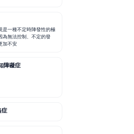
現是一種不定時陣發性的極
因為無法控制、不定的發
更加不安
知障礙症
格症