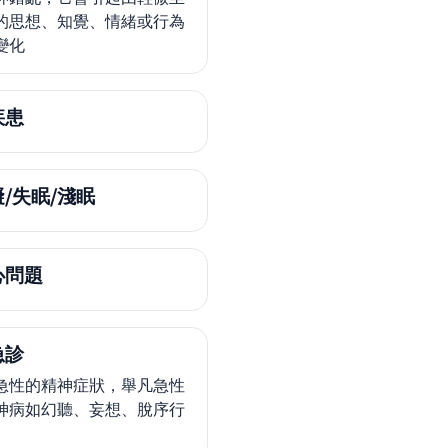
的思想、知覺、情緒或行為
變化
疾患
/失眠/淺眠
心問題
急診
急性的精神症狀，舉凡急性
神病如幻聽、妄想、脫序行