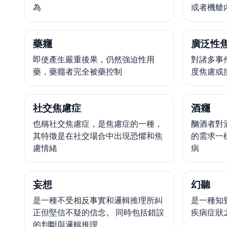
為
或者機艙
藥癮
廣泛性
即使產生嚴重後果，仍然強迫性用
對諸多事
藥，藥癮者完全被藥控制
度焦慮或
社交焦慮症
酒癮
也稱社交焦慮症，是焦慮症的一種，
酗酒者對
其特徵是在社交場合中出現恐懼和焦
的需求一
慮情緒
病
妄想
幻聽
是一種不受相反事實和邏輯推理所糾
是一種知
正但堅信不疑的信念。 同時包括錯誤
疾病症狀
的判斷與邏輯推理