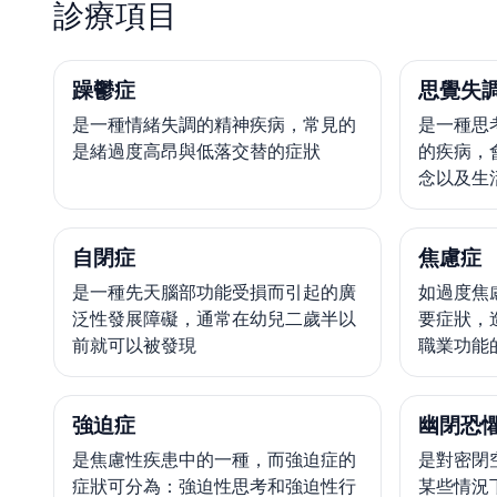
診療項目
躁鬱症
思覺失
是一種情緒失調的精神疾病，常見的
是一種思
是緒過度高昂與低落交替的症狀
的疾病，
念以及生
自閉症
焦慮症
是一種先天腦部功能受損而引起的廣
如過度焦
泛性發展障礙，通常在幼兒二歲半以
要症狀，
前就可以被發現
職業功能
強迫症
幽閉恐
是焦慮性疾患中的一種，而強迫症的
是對密閉
症狀可分為：強迫性思考和強迫性行
某些情況