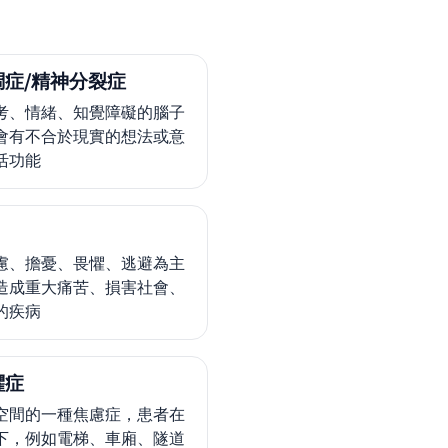
調症/精神分裂症
考、情緒、知覺障礙的腦子
會有不合於現實的想法或意
活功能
慮、擔憂、畏懼、逃避為主
造成重大痛苦、損害社會、
的疾病
懼症
空間的一種焦慮症，患者在
下，例如電梯、車廂、隧道