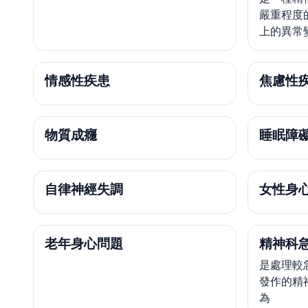
嚴重程度
上的異常
情感性疾患
焦慮性
物質成癮
睡眠障礙
自律神經失調
女性身
老年身心問題
精神科
是處理較
發作的精
為