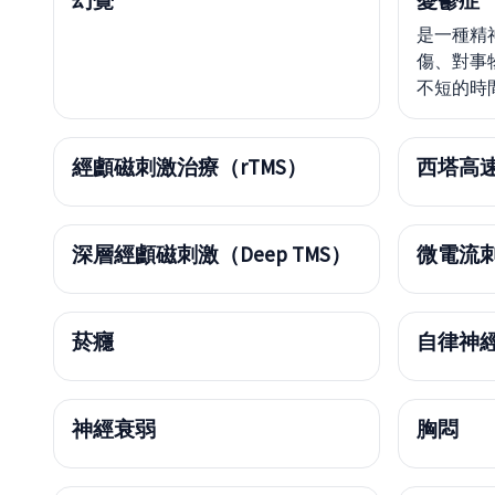
幻覺
憂鬱症
是一種精
傷、對事
不短的時
經顱磁刺激治療（rTMS）
西塔高速
深層經顱磁刺激（Deep TMS）
微電流刺
菸癮
自律神
神經衰弱
胸悶