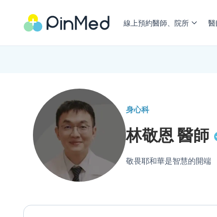
線上預約醫師、院所
醫
身心科
林敬恩
醫師
敬畏耶和華是智慧的開端