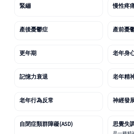
緊繃
慢性疼
產後憂鬱症
產前憂
更年期
老年身
記憶力衰退
老年精
老年行為反常
神經發
自閉症類群障礙(ASD)
思覺失調
是一種精