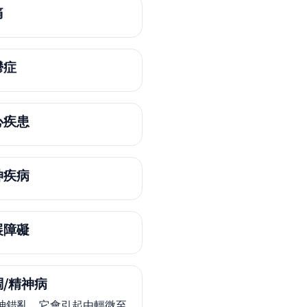
痛
鬱症
心疾患
神疾病
展障礙
/精神病
神錯亂，它會引起由輕微至