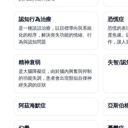
認知行為治療
恐慌症
是一種談話治療，以目標導向與系統
恐慌的表
化的程序，解決喪失功能的情緒、行
度焦慮。
為與認知問題
作，讓人
精神衰弱
失智/認
是大腦障礙症，由於腦內興奮與抑制
的功能失調，患者會出現類似自律神
經失調的症狀
阿茲海默症
亞斯伯