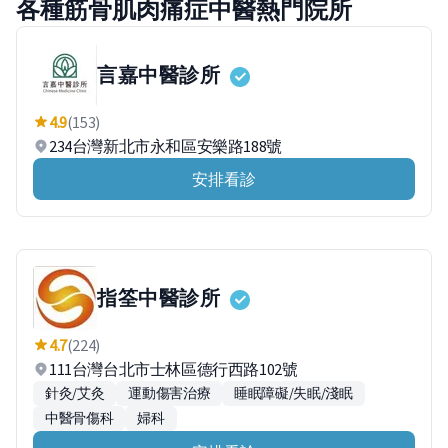
各種筋骨肌肉痛症中醫熱門院所
言嘉中醫診所
4.9
(153)
234台灣新北市永和區安樂路188號
安排看診
指筌中醫診所
4.7
(224)
111台灣台北市士林區德行西路102號
針灸/艾灸
運動傷害治療
睡眠障礙/失眠/淺眠
中醫骨傷科
婦科