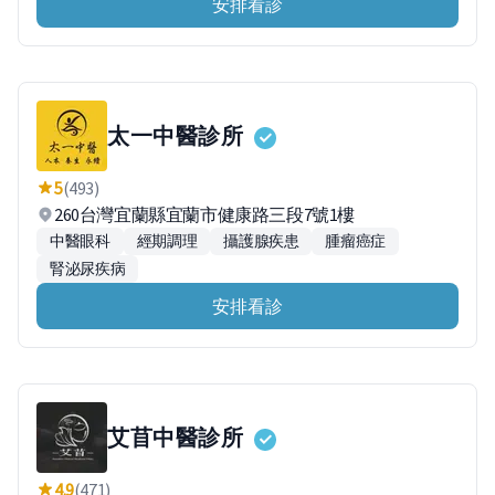
安排看診
太一中醫診所
5
(493)
260台灣宜蘭縣宜蘭市健康路三段7號1樓
中醫眼科
經期調理
攝護腺疾患
腫瘤癌症
腎泌尿疾病
安排看診
艾苜中醫診所
4.9
(471)