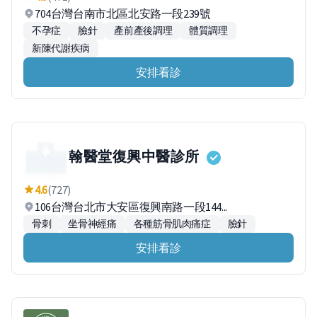
704台灣台南市北區北安路一段239號
不孕症
臉針
產前產後調理
體質調理
新陳代謝疾病
安排看診
翰醫堂復興中醫診所
4.6
(727)
106台灣台北市大安區復興南路一段144...
骨刺
坐骨神經痛
各種筋骨肌肉痛症
臉針
安排看診