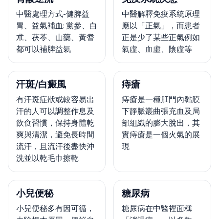
中醫處理方式-健脾益
中醫解釋免疫系統原理
胃、益氣補血: 黨參、白
應以「正氣」，而患者
朮、茯苓、山藥、黃耆
正是少了某些正氣例如
都可以補脾益氣
氣虛、血虛、陰虛等
汗斑/白癜風
痔瘡
有汗斑症狀或較容易出
痔瘡是一種肛門內黏膜
汗的人可以調整作息及
下靜脈叢曲張充血及局
飲食習慣，保持身體乾
部組織的膨大脫出，其
爽與清潔，避免長時間
實痔瘡是一個火氣的展
流汗，且流汗後盡快沖
現
洗並以乾毛巾擦乾
小兒便秘
糖尿病
小兒便秘多有因可循，
糖尿病在中醫裡面稱