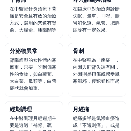
在中醫裡針灸治療下背
在臨床中對治療與診斷
痛是安全且有效的治療
失眠、暈車、耳鳴、腸
方式，選用的穴道有腎
胃消化道、氣管、肥胖
俞、大腸俞、腰陽關等
症等有一定效果。
分泌物異常
骨刺
腎陽虛型的女性體內寒
在中醫稱為「痺症」，
氣重，只要一吃到偏寒
內因與肝腎失調有關，
性的食物，如白蘿蔔、
外因則是扭傷或感受風
大白菜、瓜類等，白帶
寒濕邪，侵犯脊椎而起
症狀就會加重。
經期調理
月經痛
在中醫調理月經週期主
經痛多半是氣滯血瘀造
要是透過「補腎、疏
成「不通則痛」、或是