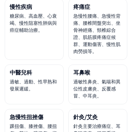
慢性疾病
疼痛症
糖尿病、高血壓、心衰
急慢性腰痛、急慢性背
竭、慢性阻塞性肺病與
痛、腰椎間盤突出、坐
癌症輔助治療。
骨神經痛、頸椎綜合
證、肌筋膜疼痛症候
群、運動傷害、慢性肌
肉勞損等。
中醫兒科
耳鼻喉
過敏、過動、性早熟和
過敏性鼻炎、氣喘和異
發展遲緩。
位性皮膚炎、反覆感
冒、中耳炎。
急慢性扭挫傷
針灸/艾灸
踝扭傷、膝挫傷、腰扭
針灸主要治療痛症、耳