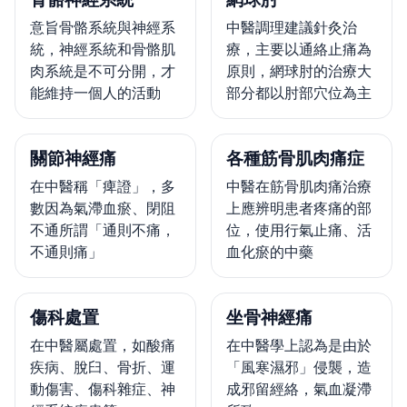
意旨骨骼系統與神經系
中醫調理建議針灸治
統，神經系統和骨骼肌
療，主要以通絡止痛為
肉系統是不可分開，才
原則，網球肘的治療大
能維持一個人的活動
部分都以肘部穴位為主
關節神經痛
各種筋骨肌肉痛症
在中醫稱「痺證」，多
中醫在筋骨肌肉痛治療
數因為氣滯血瘀、閉阻
上應辨明患者疼痛的部
不通所謂「通則不痛，
位，使用行氣止痛、活
不通則痛」
血化瘀的中藥
傷科處置
坐骨神經痛
在中醫屬處置，如酸痛
在中醫學上認為是由於
疾病、脫臼、骨折、運
「風寒濕邪」侵襲，造
動傷害、傷科雜症、神
成邪留經絡，氣血凝滯