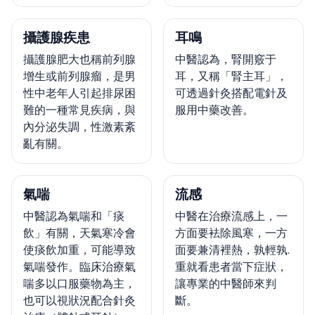
攝護腺疾患
耳鳴
攝護腺肥大也稱前列腺
中醫認為，腎開竅于
增生或前列腺瘤，是男
耳，又稱「腎主耳」，
性中老年人引起排尿困
可透過針灸搭配電針及
難的一種常見疾病，與
服用中藥改善。
內分泌失調，性激素紊
亂有關。
氣喘
流感
中醫認為氣喘和「痰
中醫在治療流感上，一
飲」有關，天氣寒冷會
方面要袪除風寒，一方
使痰飲加重，可能導致
面要兼清裡熱，孰輕孰.
氣喘發作。臨床治療氣
重就看患者當下症狀，
喘多以口服藥物為主，
讓專業的中醫師來判
也可以視狀況配合針灸
斷。