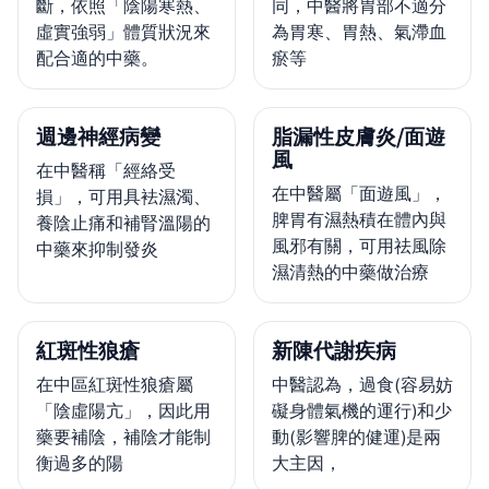
斷，依照「陰陽寒熱、
同，中醫將胃部不適分
虛實強弱」體質狀況來
為胃寒、胃熱、氣滯血
配合適的中藥。
瘀等
週邊神經病變
脂漏性皮膚炎/面遊
風
在中醫稱「經絡受
在中醫屬「面遊風」，
損」，可用具袪濕濁、
脾胃有濕熱積在體內與
養陰止痛和補腎溫陽的
風邪有關，可用祛風除
中藥來抑制發炎
濕清熱的中藥做治療
紅斑性狼瘡
新陳代謝疾病
在中區紅斑性狼瘡屬
中醫認為，過食(容易妨
「陰虛陽亢」，因此用
礙身體氣機的運行)和少
藥要補陰，補陰才能制
動(影響脾的健運)是兩
衡過多的陽
大主因，