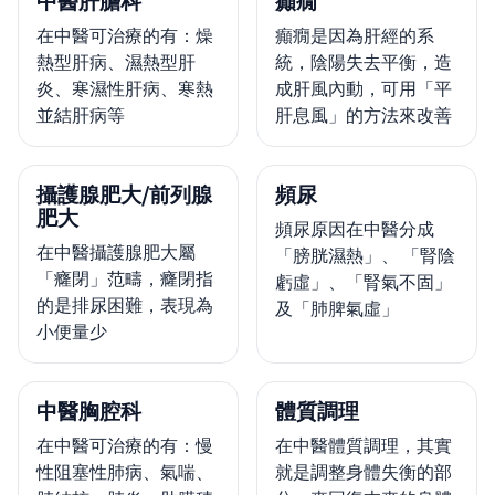
中醫肝膽科
癲癇
在中醫可治療的有：燥
癲癇是因為肝經的系
熱型肝病、濕熱型肝
統，陰陽失去平衡，造
炎、寒濕性肝病、寒熱
成肝風內動，可用「平
並結肝病等
肝息風」的方法來改善
攝護腺肥大/前列腺
頻尿
肥大
頻尿原因在中醫分成
在中醫攝護腺肥大屬
「膀胱濕熱」、 「腎陰
「癃閉」范疇，癃閉指
虧虛」、「腎氣不固」
的是排尿困難，表現為
及「肺脾氣虛」
小便量少
中醫胸腔科
體質調理
在中醫可治療的有：慢
在中醫體質調理，其實
性阻塞性肺病、氣喘、
就是調整身體失衡的部