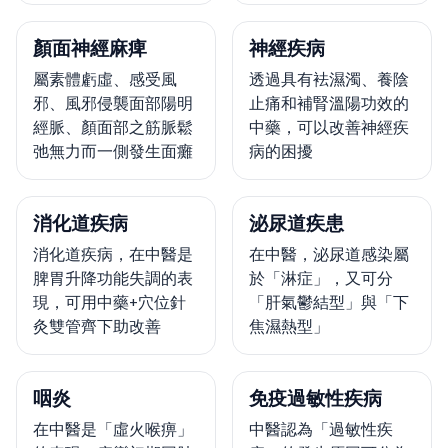
顏面神經麻痺
神經疾病
屬素體虧虛、感受風
透過具有袪濕濁、養陰
邪、風邪侵襲面部陽明
止痛和補腎溫陽功效的
經脈、顏面部之筋脈鬆
中藥，可以改善神經疾
弛無力而一側發生面癱
病的困擾
消化道疾病
泌尿道疾患
消化道疾病，在中醫是
在中醫，泌尿道感染屬
脾胃升降功能失調的表
於「淋症」，又可分
現，可用中藥+穴位針
「肝氣鬱結型」與「下
灸雙管齊下助改善
焦濕熱型」
咽炎
免疫過敏性疾病
在中醫是「虛火喉痹」
中醫認為「過敏性疾