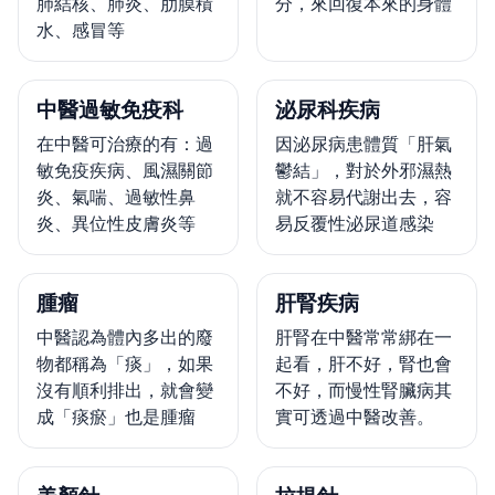
肺結核、肺炎、肋膜積
分，來回復本來的身體
水、感冒等
中醫過敏免疫科
泌尿科疾病
在中醫可治療的有：過
因泌尿病患體質「肝氣
敏免疫疾病、風濕關節
鬱結」，對於外邪濕熱
炎、氣喘、過敏性鼻
就不容易代謝出去，容
炎、異位性皮膚炎等
易反覆性泌尿道感染
腫瘤
肝腎疾病
中醫認為體內多出的廢
肝腎在中醫常常綁在一
物都稱為「痰」，如果
起看，肝不好，腎也會
沒有順利排出，就會變
不好，而慢性腎臟病其
成「痰瘀」也是腫瘤
實可透過中醫改善。