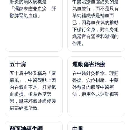
肝炎的病因病機是：
中醫治療血虛講究的是
「濕熱未盡兼血瘀，肝
氣血並行，而不是只有
鬱脾腎氣血虛」
單純補鐵或是補血而
已，因為血在氣的推動
下循行全身，對全身組
織器官有營養和滋潤的
作用。
五十肩
運動傷害治療
五十肩中醫又稱為「露
在中醫針灸推拿、理筋
肩風」，中醫觀點上因
整復、穴位指壓、中藥
內在氣血不足、肝腎氣
外敷及內服等中醫療
血虛損、多為過度勞
法，適用各式運動傷害
累，風寒邪氣趁虛侵襲
肩部經脈所致。
顏面神經失調
中風