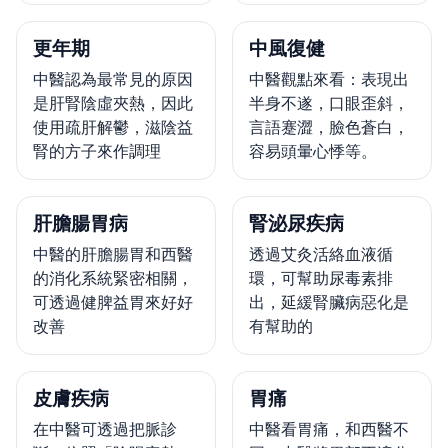
更年期
中風復健
中醫認為最常見的原因
中醫觀點來看：表現出
是肝腎陰虛夾熱，因此
半身不遂，口眼歪斜，
使用疏肝解鬱，滋陰益
言語蹇澀，臉色蒼白，
腎的方子來作調理
容易頭暈心悸等。
肝膽腸胃病
腎泌尿疾病
中醫的肝膽腸胃和西醫
透過艾灸活絡血液循
的消化系統緊密相關，
環，可幫助尿毒素排
可透過健脾益胃來好好
出，延緩腎臟病惡化是
改善
有幫助的
皮膚疾病
胃痛
在中醫可透過把脈診
中醫看胃痛，和西醫不