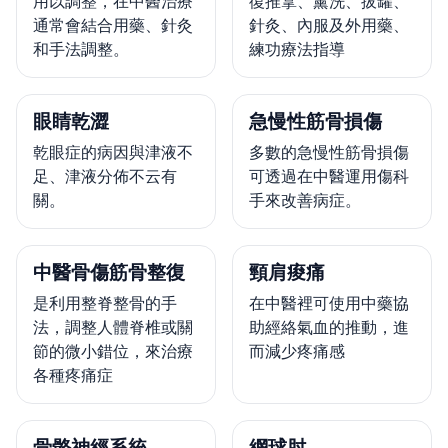
用以調整，在中醫治療
復推拿、薰洗、拔罐、
通常會結合用藥、針灸
針灸、內服及外用藥、
和手法調整。
練功療法指導
眼睛乾澀
急慢性筋骨損傷
乾眼症的病因與津液不
多數的急慢性筋骨損傷
足、津液分佈不云有
可透過在中醫運用傷科
關。
手來改善病症。
中醫骨傷筋骨整復
頸肩痠痛
是利用整脊整骨的手
在中醫裡可使用中藥協
法，調整人體脊椎或關
助經絡氣血的推動，進
節的微小錯位，來治療
而減少疼痛感
各種疼痛症
骨骼神經系統
網球肘