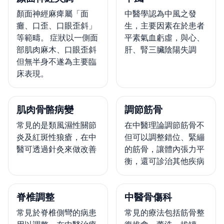
顏面神經麻痺屬「面
中醫學認為中風之發
癱、口歪、口眼歪斜」
生，主要因素在於患者
等範疇。 症狀以一側面
平素氣血虧虛，與心、
部肌肉麻木、口眼歪斜
肝、腎三臟陰陽失調
但無半身不遂為主要臨
床表現。
肌肉骨骼病變
調節筋骨
常見的是類風濕性關節
在中醫理論調節筋骨不
炎及紅斑性狼瘡，在中
但可以調整錯位、緊繃
醫可透過針灸來做改善
的筋骨，讓體內張力平
衡，還可診治其他疾病
脊椎調整
中醫骨傷科
常見於脊椎側彎的病患
常見的療法包括筋骨整