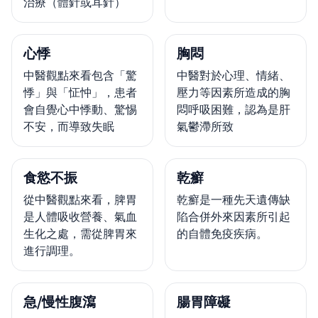
治療（體針或耳針）
心悸
胸悶
中醫觀點來看包含「驚
中醫對於心理、情緒、
悸」與「怔忡」，患者
壓力等因素所造成的胸
會自覺心中悸動、驚惕
悶呼吸困難，認為是肝
不安，而導致失眠
氣鬱滯所致
食慾不振
乾癬
從中醫觀點來看，脾胃
乾癬是一種先天遺傳缺
是人體吸收營養、氣血
陷合併外來因素所引起
生化之處，需從脾胃來
的自體免疫疾病。
進行調理。
急/慢性腹瀉
腸胃障礙