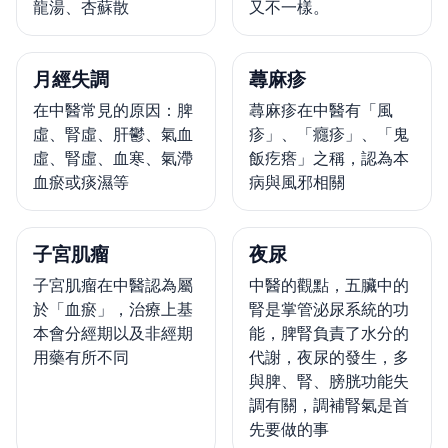
龍湯、杏蘇散
又不一樣。
月經失調
蕁麻疹
在中醫常見的原因：脾
蕁麻疹在中醫有「風
虛、腎虛、肝鬱、氣血
疹」、「癮疹」、「鬼
虛、腎虛、血寒、氣滯
飯疙瘩」之稱，認為本
血瘀或痰濕等
病與風邪相關
子宮肌瘤
夜尿
子宮肌瘤在中醫認為屬
中醫的觀點，五臟中的
於「血瘀」，治療上基
腎是掌管泌尿系統的功
本會分經期以及非經期
能，脾腎負責了水分的
用藥有所不同
代謝，夜尿的發生，多
與脾、腎、膀胱功能失
調有關，調補腎氣是首
先要做的事