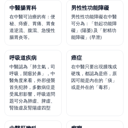
中醫腸胃科
男性性功能障礙
在中醫可治療的有：便
男性性功能障礙在中醫
秘、痔瘡、胃痛、胃食
可分為：「勃起功能障
道逆流、腹瀉、急慢性
礙」(陽萎) 及「射精功
腸胃炎等。
能障礙」(早泄)
呼吸道疾病
癌症
中醫認為「肺主氣，司
在中醫只要出現腫塊或
呼吸，開竅於鼻」，中
硬塊，都認為是癌，原
醫角度來看，外邪侵襲
因可能是內在的「痰」
首先犯肺，多數病症是
或是外在的「毒邪」
受風邪影響，呼吸道問
題可分為肺虛、脾虛、
腎陰虛及腎陽虛四型