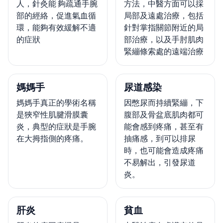
人，針灸能 夠疏通手腕
方法，中醫方面可以採
部的經絡，促進氣血循
局部及遠處治療，包括
環，能夠有效緩解不適
針對掌指關節附近的局
的症狀
部治療，以及手肘肌肉
緊繃條索處的遠端治療
媽媽手
尿道感染
媽媽手真正的學術名稱
因憋尿而持續緊繃，下
是狹窄性肌腱滑膜囊
腹部及骨盆底肌肉都可
炎，典型的症狀是手腕
能會感到疼痛，甚至有
在大拇指側的疼痛。
抽痛感，到可以排尿
時，也可能會造成疼痛
不易解出，引發尿道
炎。
肝炎
貧血