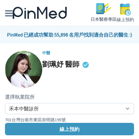
日本醫療專區
線上預約
線上預約醫師、院所
PinMed 已經成功幫助 55,898 名用戶找到適合自己的醫生 :)
醫師專欄專訪
中醫
劉珮妤
醫師
健康主題館
我是醫療人員
選擇執業院所
701台灣台南市東區崇明路195號
線上預約