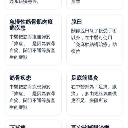
經系統疾患等。
所致
急慢性筋骨肌肉痠
脫臼
痛疾患
關節脫臼除了接受手術
中醫把筋骨痠痛歸於
以外，在中醫可使用
「痺症」，是因為氣滯
「免麻醉結構治療」助
血瘀、閉阻不通等所產
復位
生的症狀
筋骨疾患
足底筋膜炎
中醫把筋骨疾患歸於
在中醫歸為「足痛、跟
「痺症」，是因為氣滯
痛」，多由經絡氣血供
血瘀、閉阻不通等所產
應不足、瘀阻所致
生的症狀
下背痛
耳穴診斷與治療