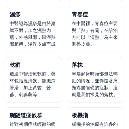
濕疹
青春痘
中醫認為濕疹是由於稟
在中醫裡，青春痘主要
賦不耐，加之濕熱內
與「熱」有關，在診治
蘊，外感風邪，風溼熱
方向以「清熱」為主來
邪相搏，浸淫皮膚而成
調整皮膚。
乾癬
落枕
透過中醫治療乾癬，藥
早晨起床時頭部無法轉
材包括溫清飲、龍膽瀉
動的情況，並伴隨著肩
肝湯，加上黃耆、苦
頸疼痛僵硬的症狀，這
蔘、刺蒺藜等
就是我們常見的落枕。
腕隧道症候群
板機指
針對初期症狀輕微的病
板機指的治療有許多的