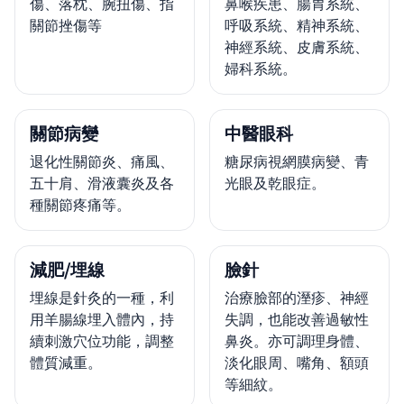
傷、落枕、腕扭傷、指
鼻喉疾患、腸胃系統、
關節挫傷等
呼吸系統、精神系統、
神經系統、皮膚系統、
婦科系統。
關節病變
中醫眼科
退化性關節炎、痛風、
糖尿病視網膜病變、青
五十肩、滑液囊炎及各
光眼及乾眼症。
種關節疼痛等。
減肥/埋線
臉針
埋線是針灸的一種，利
治療臉部的溼疹、神經
用羊腸線埋入體內，持
失調，也能改善過敏性
續刺激穴位功能，調整
鼻炎。亦可調理身體、
體質減重。
淡化眼周、嘴角、額頭
等細紋。