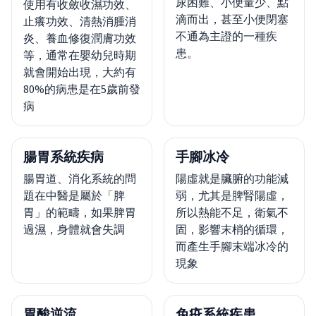
尿困難、小便量少、點
使用有收斂收濕功效、
滴而出，甚至小便閉塞
止癢功效、清熱消腫消
不通為主證的一種疾
炎、養血修復潤膚功效
患。
等，通常在嬰幼兒時期
就會開始出現，大約有
80%的病患是在5歲前發
病
腸胃系統疾病
手腳冰冷
腸胃道、消化系統的問
陽虛就是臟腑的功能減
題在中醫是屬於「脾
弱，尤其是脾腎陽虛，
胃」的範疇，如果脾胃
所以熱能不足，衛氣不
過濕，身體就會失調
固，影響末梢的循環，
而產生手腳末端冰冷的
現象
胃酸逆流
免疫系統疾患