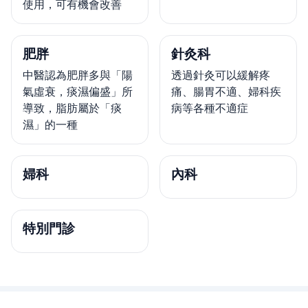
使用，可有機會改善
肥胖
針灸科
中醫認為肥胖多與「陽
透過針灸可以緩解疼
氣虛衰，痰濕偏盛」所
痛、腸胃不適、婦科疾
導致，脂肪屬於「痰
病等各種不適症
濕」的一種
婦科
內科
特別門診