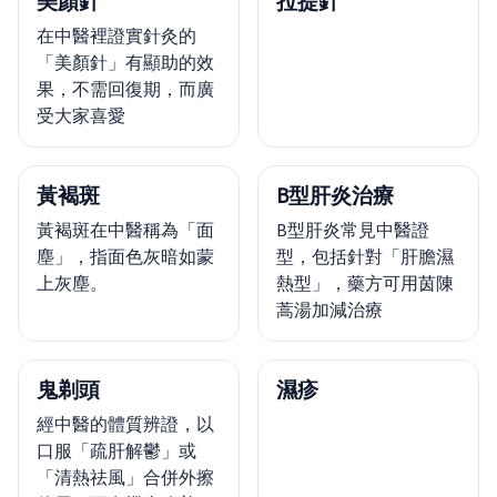
美顏針
拉提針
在中醫裡證實針灸的
「美顏針」有顯助的效
果，不需回復期，而廣
受大家喜愛
黃褐斑
B型肝炎治療
黃褐斑在中醫稱為「面
B型肝炎常見中醫證
塵」，指面色灰暗如蒙
型，包括針對「肝膽濕
上灰塵。
熱型」，藥方可用茵陳
蒿湯加減治療
鬼剃頭
濕疹
經中醫的體質辨證，以
口服「疏肝解鬱」或
「清熱祛風」合併外擦