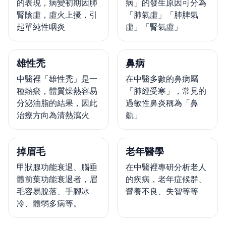
的表現，病變初期因肺
病」的發生原因可分為
腎陰虛，虛火上擾，引
「肺氣虛」「肺脾氣
起單純性咽炎
虛」「腎氣虛」
雄性禿
鼻病
中醫裡「雄性禿」是一
在中醫多數的鼻病屬
種熱瘀，體質燥熱容易
「肺經受寒」，常見的
分泌油脂的結果，因此
過敏性鼻炎稱為「鼻
治療方向為清熱瀉火
鼽」
掉眉毛
老年醫學
甲狀腺功能衰退、腦垂
在中醫裡專研分析老人
體前葉功能衰退者，眉
的疾病，老年症候群、
毛容易脫落、手腳冰
營養不良、失智等等
冷、體弱多病等。