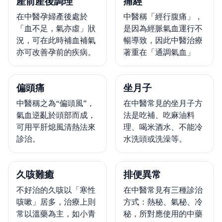
產前產後調理
痛經
在中醫孕婦產後處於
中醫稱「經行腹痛」，
「血不足，氣亦虛」狀
是因為經脈氣血運行不
況，可在此時補血補氣
暢導致，因此中醫治療
亦可改善孕前的疾病。
著重在「通調氣血」
偏頭痛
坐月子
中醫稱之為“偏頭風”，
在中醫常見的坐月子方
氣血逆亂於頭部而成，
法是吃補、吃麻油料
可用平肝熄風清熱法來
理、喝米酒水、不能冷
診治。
水洗頭或洗澡等。
久咳難癒
排便異常
不好治的久咳以「寒性
在中醫常見有三種診治
咳嗽」居多，治療上則
方式：熱秘、氣秘、冷
常以溫藥為主，如小青
秘，所對應使用的中藥