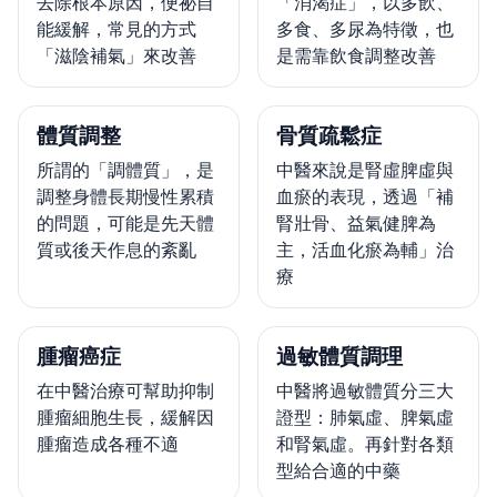
去除根本原因，便祕自
「消渴症」，以多飲、
能緩解，常見的方式
多食、多尿為特徵，也
「滋陰補氣」來改善
是需靠飲食調整改善
體質調整
骨質疏鬆症
所謂的「調體質」，是
中醫來說是腎虛脾虛與
調整身體長期慢性累積
血瘀的表現，透過「補
的問題，可能是先天體
腎壯骨、益氣健脾為
質或後天作息的紊亂
主，活血化瘀為輔」治
療
腫瘤癌症
過敏體質調理
在中醫治療可幫助抑制
中醫將過敏體質分三大
腫瘤細胞生長，緩解因
證型：肺氣虛、脾氣虛
腫瘤造成各種不適
和腎氣虛。再針對各類
型給合適的中藥