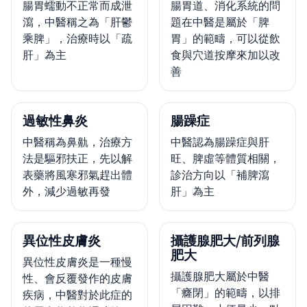
腸胃蠕動不正常而成泄
腸胃道、消化系統的問
瀉，中醫稱之為「肝鬱
題在中醫是屬於「脾
乘脾」，治療時以「疏
胃」的範疇，可以從飲
肝」為主
食與穴道按摩來加以改
善
過敏性鼻炎
腸躁症
中醫稱為鼻鼽，治療方
中醫認為腸躁症與肝
法是驅邪扶正，先以解
旺、脾虛等體質相關，
表藥將風寒邪氣趕出體
診治方向以「補脾瀉
外，減少過敏再發
肝」為主
異位性皮膚炎
攝護腺肥大/前列腺
肥大
異位性皮膚炎是一種慢
攝護腺肥大屬於中醫
性、會反覆發作的皮膚
「癃閉」的範疇，以排
疾病，中醫對於此症的