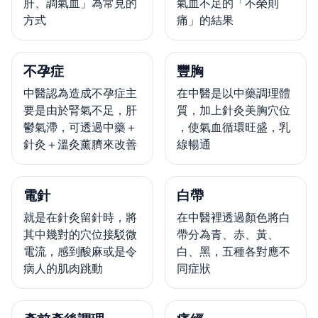
肝、調氣血」為常見的
氣血不足的「不榮則
方式
痛」的結果
不孕症
豐胸
中醫認為造成不孕症主
在中醫是以中藥調理體
要是由於腎氣不足，肝
質，加上針灸美胸穴位
鬱氣滯，可透過中藥＋
，使氣血循環旺盛，乳
針灸＋溫灸薰臍來改善
線暢通
電針
白帶
就是在針灸留針時，將
在中醫裡透過顏色將白
其中幾對的穴位接駁微
帶分為青、赤、黃、
電流，感到酸麻或是令
白、黑，五種各對應不
病人的肌肉跳動
同症狀