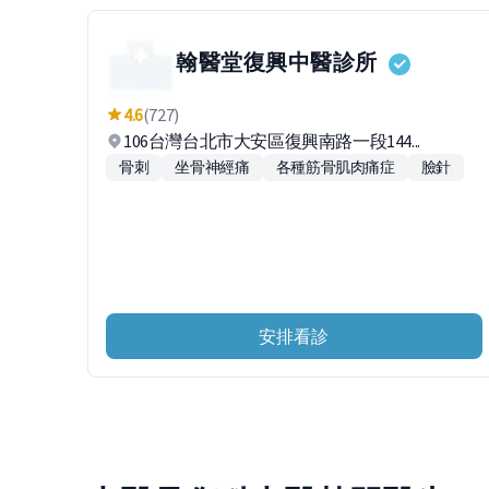
翰醫堂復興中醫診所
4.6
(727)
106台灣台北市大安區復興南路一段144...
骨刺
坐骨神經痛
各種筋骨肌肉痛症
臉針
安排看診