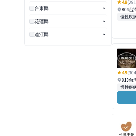
4.9
(291
台東縣
804
慢性疾
花蓮縣
連江縣
4.9
(304
913
慢性疾