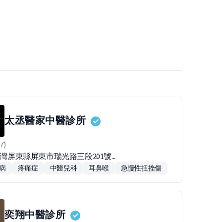
太丞醫家中醫診所
7)
台灣屏東縣屏東市瑞光路三段201號...
病
疼痛症
中醫兒科
耳鼻喉
急慢性扭挫傷
奕翔中醫診所