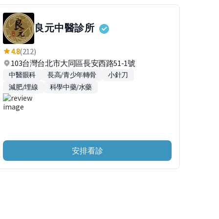
良元中醫診所
4.8
(212)
103台灣台北市大同區長安西路51-1號
中醫眼科
長高/青少年轉骨
小針刀
減肥/埋線
科學中藥/水藥
安排看診