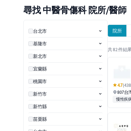
尋找 中醫骨傷科 院所/醫師
院所
台北市
基隆市
共 82 件結
新北市
宜蘭縣
桃園市
4.7
(438
807
新竹市
慢性疾
新竹縣
苗栗縣