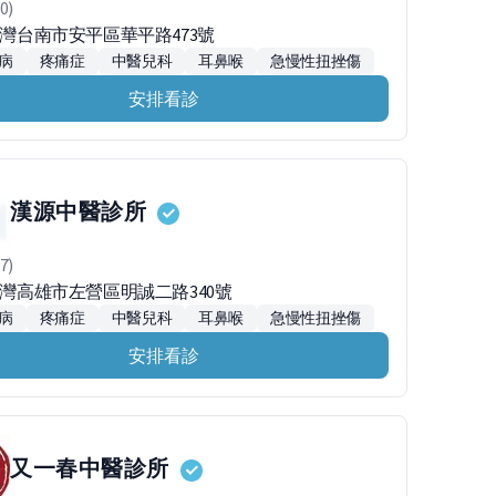
0)
台灣台南市安平區華平路473號
病
疼痛症
中醫兒科
耳鼻喉
急慢性扭挫傷
安排看診
漢源中醫診所
7)
3台灣高雄市左營區明誠二路340號
病
疼痛症
中醫兒科
耳鼻喉
急慢性扭挫傷
安排看診
又一春中醫診所