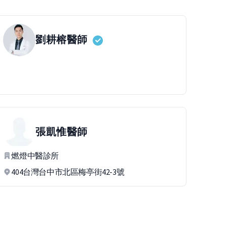
劉耕榕
醫師
張凱惟
醫師
燃燈中醫診所
404台灣台中市北區梅亭街42-3號