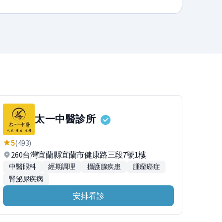
太一中醫診所
5
(493)
260台灣宜蘭縣宜蘭市健康路三段7號1樓
中醫眼科
經期調理
攝護腺疾患
腫瘤癌症
腎泌尿疾病
安排看診