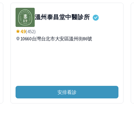
溫州泰昌堂中醫診所
4.9
(452)
10660台灣台北市大安區溫州街86號
安排看診