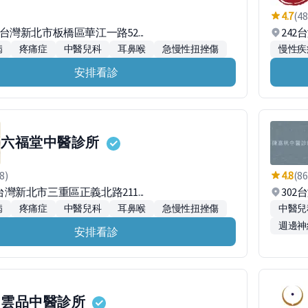
4.7
(48
14台灣新北市板橋區華江一路52...
242
病
疼痛症
中醫兒科
耳鼻喉
急慢性扭挫傷
慢性疾
安排看診
六福堂中醫診所
8)
4.8
(86
6台灣新北市三重區正義北路211...
30
病
疼痛症
中醫兒科
耳鼻喉
急慢性扭挫傷
中醫兒
週邊神
安排看診
雲品中醫診所