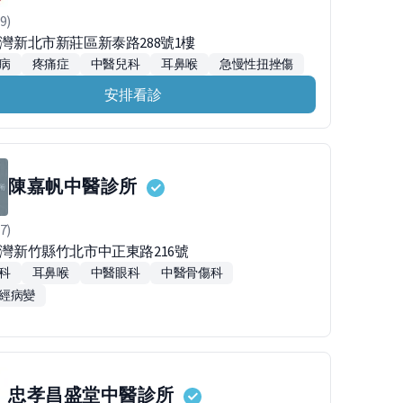
9)
台灣新北市新莊區新泰路288號1樓
病
疼痛症
中醫兒科
耳鼻喉
急慢性扭挫傷
安排看診
陳嘉帆中醫診所
7)
2台灣新竹縣竹北市中正東路216號
科
耳鼻喉
中醫眼科
中醫骨傷科
經病變
忠孝昌盛堂中醫診所