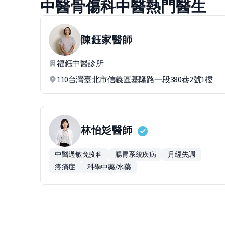
中醫骨傷科中醫熱門醫生
陳鈺家
醫師
福鈺中醫診所
110台灣臺北市信義區基隆路一段380巷2號1樓
林怡彣
醫師
中醫過敏免疫科
腸胃系統疾病
月經失調
疼痛症
科學中藥/水藥