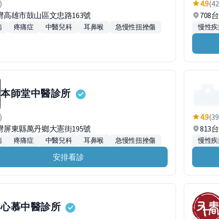
)
4.9
(42
台灣高雄市鼓山區文忠路163號
708
病
疼痛症
中醫兒科
耳鼻喉
急慢性扭挫傷
慢性疾
本師堂中醫診所
)
4.9
(39
台灣屏東縣萬丹鄉大憲街195號
81
病
疼痛症
中醫兒科
耳鼻喉
急慢性扭挫傷
慢性疾
安排看診
心慕中醫診所