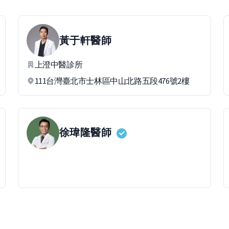
黃于軒
醫師
上澄中醫診所
111台灣臺北市士林區中山北路五段476號2樓
徐瑋隆
醫師