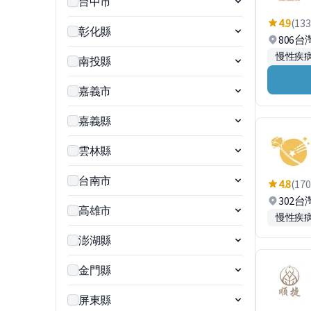
台中市
4.9
(133
彰化縣
806台
慢性疾
南投縣
嘉義市
嘉義縣
雲林縣
台南市
4.8
(170
302
高雄市
慢性疾
澎湖縣
金門縣
屏東縣