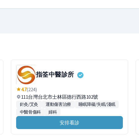
指筌中醫診所
4.7
(224)
111台灣台北市士林區德行西路102號
針灸/艾灸
運動傷害治療
睡眠障礙/失眠/淺眠
中醫骨傷科
婦科
安排看診