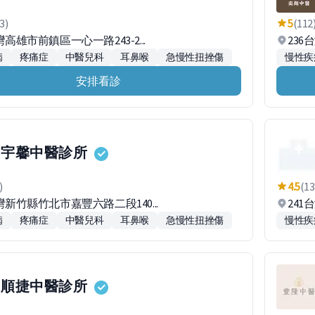
3)
5
(112
灣高雄市前鎮區一心一路243-2...
236
病
疼痛症
中醫兒科
耳鼻喉
急慢性扭挫傷
慢性疾
安排看診
宇馨中醫診所
)
4.5
(13
台灣新竹縣竹北市嘉豐六路二段140...
24
病
疼痛症
中醫兒科
耳鼻喉
急慢性扭挫傷
慢性疾
順捷中醫診所