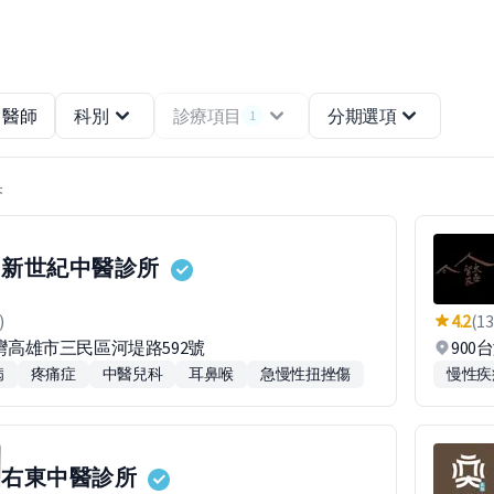
醫師
科別
診療項目
分期選項
1
果
新世紀中醫診所
)
4.2
(13
台灣高雄市三民區河堤路592號
900
病
疼痛症
中醫兒科
耳鼻喉
急慢性扭挫傷
慢性疾
右東中醫診所