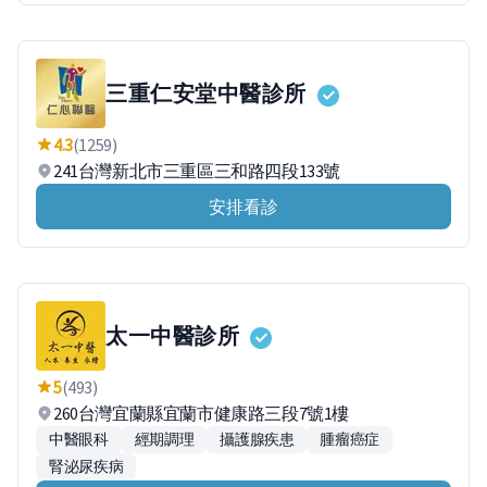
三重仁安堂中醫診所
4.3
(1259)
241台灣新北市三重區三和路四段133號
安排看診
太一中醫診所
5
(493)
260台灣宜蘭縣宜蘭市健康路三段7號1樓
中醫眼科
經期調理
攝護腺疾患
腫瘤癌症
腎泌尿疾病