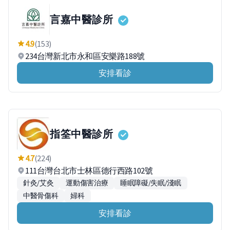
言嘉中醫診所
4.9
(153)
234台灣新北市永和區安樂路188號
安排看診
指筌中醫診所
4.7
(224)
111台灣台北市士林區德行西路102號
針灸/艾灸
運動傷害治療
睡眠障礙/失眠/淺眠
中醫骨傷科
婦科
安排看診