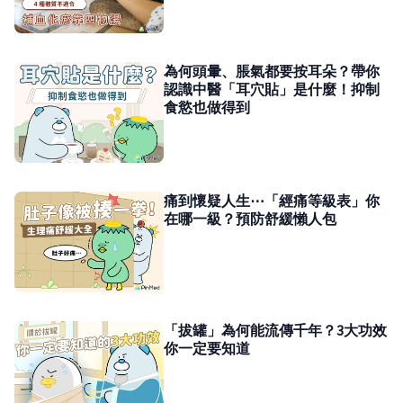
為何頭暈、脹氣都要按耳朵？帶你
認識中醫「耳穴貼」是什麼！抑制
食慾也做得到
痛到懷疑人生⋯「經痛等級表」你
在哪一級？預防舒緩懶人包
「拔罐」為何能流傳千年？3大功效
你一定要知道