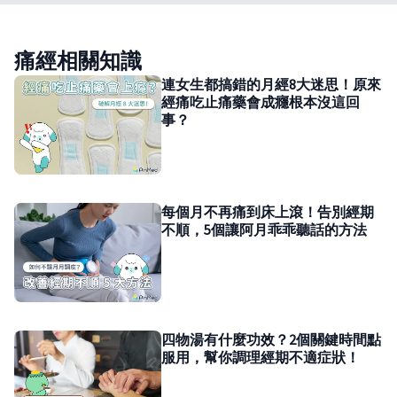
痛經相關知識
連女生都搞錯的月經8大迷思！原來
經痛吃止痛藥會成癮根本沒這回
事？
每個月不再痛到床上滾！告別經期
不順，5個讓阿月乖乖聽話的方法
四物湯有什麼功效？2個關鍵時間點
服用，幫你調理經期不適症狀！