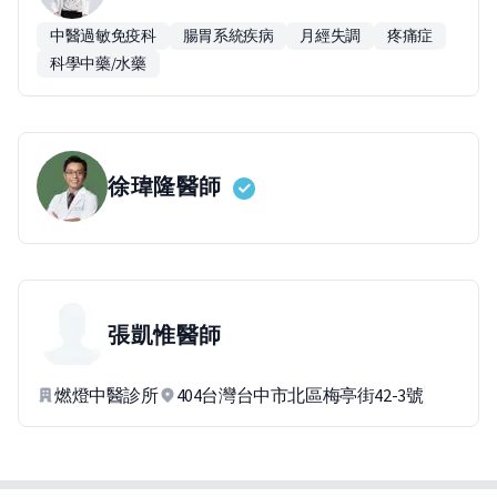
中醫過敏免疫科
腸胃系統疾病
月經失調
疼痛症
科學中藥/水藥
徐瑋隆
醫師
張凱惟
醫師
燃燈中醫診所
404台灣台中市北區梅亭街42-3號