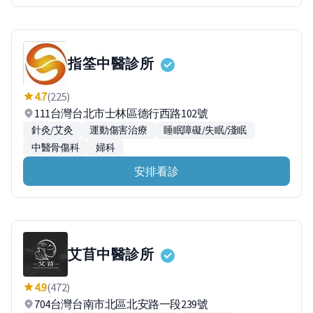
指筌中醫診所
4.7
(225)
111台灣台北市士林區德行西路102號
針灸/艾灸
運動傷害治療
睡眠障礙/失眠/淺眠
中醫骨傷科
婦科
安排看診
艾苜中醫診所
4.9
(472)
704台灣台南市北區北安路一段239號