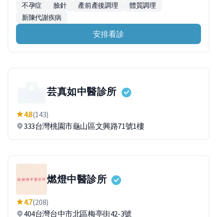
不孕症
臉針
產前產後調理
體質調理
新陳代謝疾病
安排看診
芸真如中醫診所
4.8
(143)
333台灣桃園市龜山區文興路71號1樓
燃燈中醫診所
4.7
(208)
404台灣台中市北區梅亭街42-3號