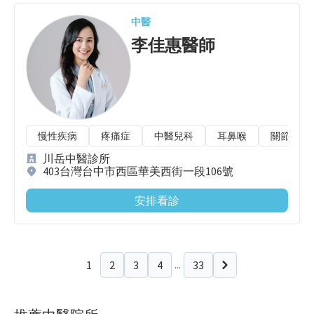
中醫
李佳惠
醫師
慢性疾病
疼痛症
中醫兒科
耳鼻喉
關節病變
川岳中醫診所
403台灣台中市西區華美西街一段106號
安排看診
1
2
3
4
33
...
下一頁