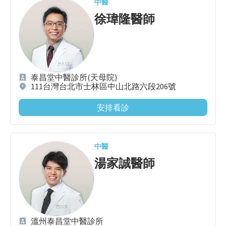
中醫
徐瑋隆
醫師
泰昌堂中醫診所(天母院)
111台灣台北市士林區中山北路六段206號
安排看診
中醫
湯家誠
醫師
溫州泰昌堂中醫診所