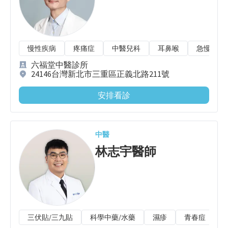
慢性疾病
疼痛症
中醫兒科
耳鼻喉
急慢性扭
六福堂中醫診所
24146台灣新北市三重區正義北路211號
安排看診
中醫
林志宇
醫師
三伏貼/三九貼
科學中藥/水藥
濕疹
青春痘