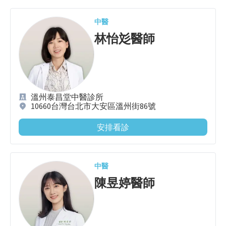
中醫
林怡彣
醫師
溫州泰昌堂中醫診所
10660台灣台北市大安區溫州街86號
安排看診
中醫
陳昱婷
醫師