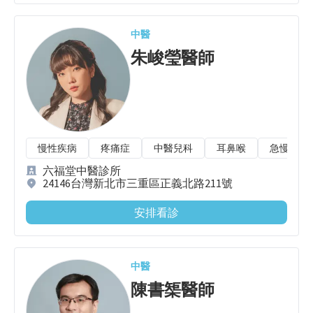
中醫
朱峻瑩
醫師
慢性疾病
疼痛症
中醫兒科
耳鼻喉
急慢性扭
六福堂中醫診所
24146台灣新北市三重區正義北路211號
安排看診
中醫
陳書榘
醫師