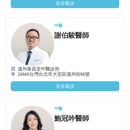
安排看診
中醫
謝伯駿
醫師
溫州泰昌堂中醫診所
10660台灣台北市大安區溫州街86號
安排看診
中醫
鮑冠吟
醫師