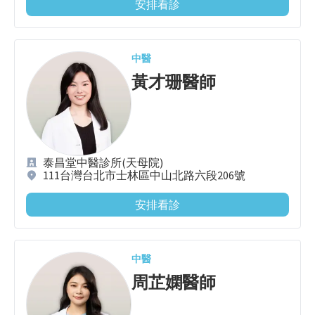
安排看診
中醫
黃才珊
醫師
泰昌堂中醫診所(天母院)
111台灣台北市士林區中山北路六段206號
安排看診
中醫
周芷嫻
醫師