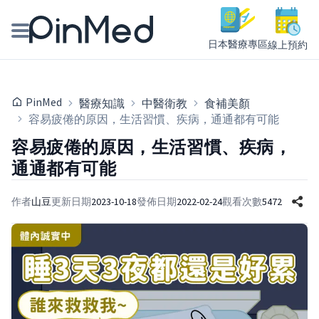
日本醫療專區
線上預約
線上預約醫師、院所
PinMed
醫療知識
中醫衛教
食補美顏
醫師專欄專訪
容易疲倦的原因，生活習慣、疾病，通通都有可能
容易疲倦的原因，生活習慣、疾病，
健康主題館
通通都有可能
我是醫療人員
作者
山豆
更新日期
2023-10-18
發佈日期
2022-02-24
觀看次數
5472