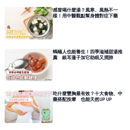
感冒喝什麼湯？風寒、風熱不一
樣！用中醫觀點幫身體對症下藥
螞蟻人也能養生！四季滋補甜湯推
薦 銀耳蓮子加它助眠又潤肺
吃什麼豐胸最有效？十大食物、中
藥搭配按摩 也能天然UP UP