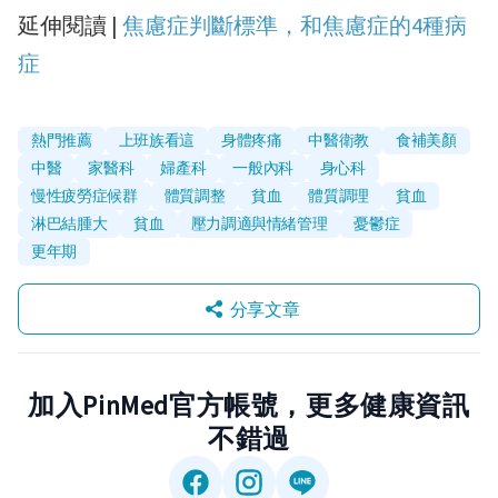
延伸閱讀 |
焦慮症判斷標準，和焦慮症的4種病
症
熱門推薦
上班族看這
身體疼痛
中醫衛教
食補美顏
中醫
家醫科
婦產科
一般內科
身心科
慢性疲勞症候群
體質調整
貧血
體質調理
貧血
淋巴結腫大
貧血
壓力調適與情緒管理
憂鬱症
更年期
分享文章
加入PinMed官方帳號，更多健康資訊
不錯過