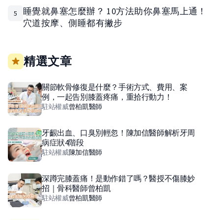
睡覺就鼻塞怎麼辦？ 10方法助你鼻塞馬上通！
5
穴道按摩、側睡都有撇步
精選文章
關節軟骨修復是什麼？手術方式、費用、案
例，一起告別膝蓋疼痛，重拾行動力！
駐站權威
曾柏凱
醫師
牙齦出血、口臭別輕忽！陳加信醫師解析牙周
病症狀4階段
駐站權威
陳加信
醫師
深蹲完膝蓋痛！是動作錯了嗎？醫授不傷膝妙
招｜骨科醫師曾柏凱
駐站權威
曾柏凱
醫師