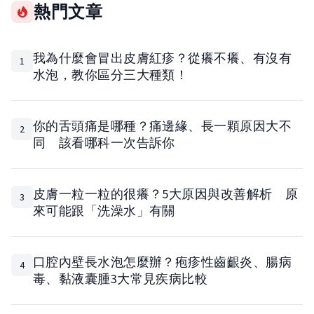
熱門文章
我為什麼會冒出皮膚紅疹？從癢不癢、有沒有
1
水泡，教你區分三大種類！
你的舌頭痛是哪種？痛邊緣、長一顆原因大不
2
同 該看哪科一次告訴你
皮膚一粒一粒的很癢？5大原因與改善解析 原
3
來可能跟「洗澡水」有關
口腔內壁長水泡怎麼辦？疱疹性齒齦炎、腸病
4
毒、黏液囊腫3大常見疾病比較