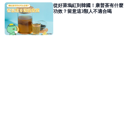
從好萊塢紅到韓國！康普茶有什麼
功效？留意這3類人不適合喝