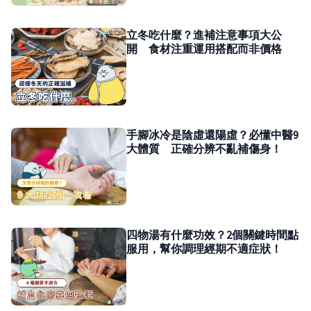
立冬吃什麼？進補注意事項大公
開 食材注重運用搭配而非價格
手腳冰冷是陰虛還陽虛？必懂中醫9
大體質 正確分辨不亂補傷身！
四物湯有什麼功效？2個關鍵時間點
服用，幫你調理經期不適症狀！