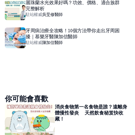
麗珠蘭水光效果好嗎？功效、價格、適合族群
完整解析
駐站權威
吳旻修
醫師
牙周病治療全攻略！10個方法帶你走出牙周困
擾｜慕樂牙醫陳加信醫師
駐站權威
陳加信
醫師
你可能會喜歡
消炎食物第一名食物是誰？遠離身
體慢性發炎 天然飲食秘笈快收
藏！