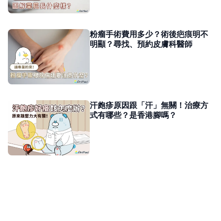
粉瘤手術費用多少？術後疤痕明不
明顯？尋找、預約皮膚科醫師
汗皰疹原因跟「汗」無關！治療方
式有哪些？是香港腳嗎？