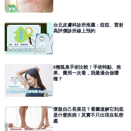
台北皮膚科診所推薦：痘痘、雷射
高評價診所線上預約
6種狐臭手術比較！手術特點、效
果、費用一次看，我最適合做哪
種？
懷疑自己長菜花？看圖速解它到底
是什麼疾病！其實不只出現在私密
處