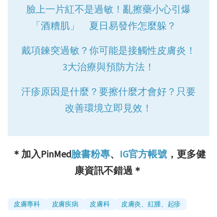
臉上一片紅不是過敏！亂擦藥小心引爆
「酒糟肌」 夏日易發作怎麼躲？
戴項鍊突過敏？你可能是接觸性皮膚炎！
3大治療與預防方法！
汗疹原因是什麼？要擦什麼才會好？只要
改善環境立即見效！
＊加入PinMed
臉書粉專
、
IG官方帳號
，更多健
康資訊不錯過＊
皮膚專科
皮膚疾病
皮膚科
皮膚炎、紅腫、起疹