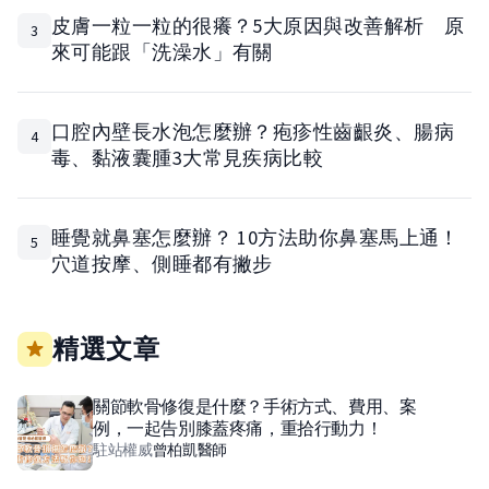
皮膚一粒一粒的很癢？5大原因與改善解析 原
3
來可能跟「洗澡水」有關
口腔內壁長水泡怎麼辦？疱疹性齒齦炎、腸病
4
毒、黏液囊腫3大常見疾病比較
睡覺就鼻塞怎麼辦？ 10方法助你鼻塞馬上通！
5
穴道按摩、側睡都有撇步
精選文章
關節軟骨修復是什麼？手術方式、費用、案
例，一起告別膝蓋疼痛，重拾行動力！
駐站權威
曾柏凱
醫師