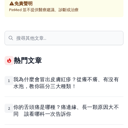
免責聲明
PinMed 並不提供醫療建議、診斷或治療
熱門文章
我為什麼會冒出皮膚紅疹？從癢不癢、有沒有
1
水泡，教你區分三大種類！
你的舌頭痛是哪種？痛邊緣、長一顆原因大不
2
同 該看哪科一次告訴你