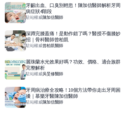
牙齦出血、口臭別輕忽！陳加信醫師解析牙周
病症狀4階段
駐站權威
陳加信
醫師
深蹲完膝蓋痛！是動作錯了嗎？醫授不傷膝妙
招｜骨科醫師曾柏凱
駐站權威
曾柏凱
醫師
麗珠蘭水光效果好嗎？功效、價格、適合族群
完整解析
駐站權威
吳旻修
醫師
牙周病治療全攻略！10個方法帶你走出牙周困
擾｜慕樂牙醫陳加信醫師
駐站權威
陳加信
醫師