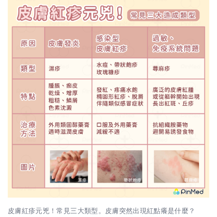
皮膚紅疹元兇！常見三大類型。皮膚突然出現紅點癢是什麼？