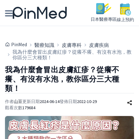
日本醫療專區
線上預約
線上預約醫師、院所
PinMed
醫療知識
皮膚專科
皮膚疾病
醫師專欄專訪
我為什麼會冒出皮膚紅疹？從癢不癢、有沒有水泡，教
你區分三大種類！
健康主題館
我為什麼會冒出皮膚紅疹？從癢不
癢、有沒有水泡，教你區分三大種
我是醫療人員
類！
作者
山豆
更新日期
2024-06-14
發佈日期
2022-10-29
觀看次數
179684