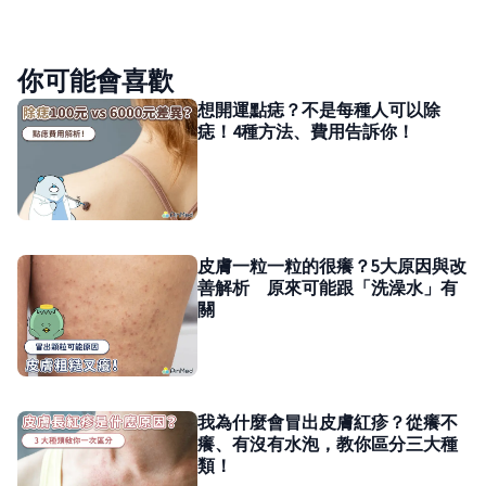
你可能會喜歡
想開運點痣？不是每種人可以除
痣！4種方法、費用告訴你！
皮膚一粒一粒的很癢？5大原因與改
善解析 原來可能跟「洗澡水」有
關
我為什麼會冒出皮膚紅疹？從癢不
癢、有沒有水泡，教你區分三大種
類！