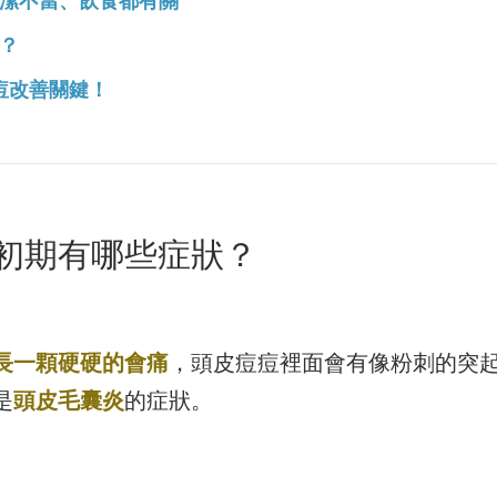
潔不當、飲食都有關
？
痘改善關鍵！
初期有哪些症狀？
長一顆硬硬的會痛
，頭皮痘痘裡面會有像粉刺的突
是
頭皮毛囊炎
的症狀。