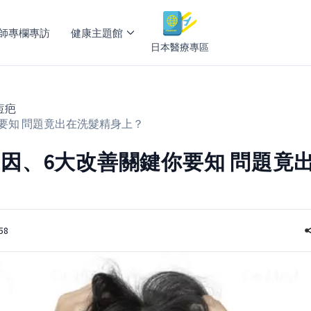
師專欄專訪
健康主題館
日本醫療專區
痘疤
要知 問題竟出在洗髮精身上？
因、6大改善關鍵你要知 問題竟
58