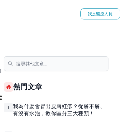
我是醫療人員
出
熱門文章
我為什麼會冒出皮膚紅疹？從癢不癢、
1
有沒有水泡，教你區分三大種類！