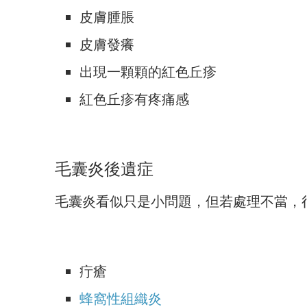
皮膚腫脹
皮膚發癢
出現一顆顆的紅色丘疹
紅色丘疹有疼痛感
毛囊炎後遺症
毛囊炎看似只是小問題，但若處理不當，
疔瘡
蜂窩性組織炎