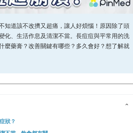
不知道該不改擠又超痛，讓人好煩惱！原因除了頭
變化、生活作息及清潔不當。長痘痘與平常用的洗
什麼藥膏？改善關鍵有哪些？多久會好？想了解就
症狀？