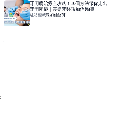
牙周病治療全攻略！10個方法帶你走出
牙周困擾｜慕樂牙醫陳加信醫師
駐站權威
陳加信
醫師
起