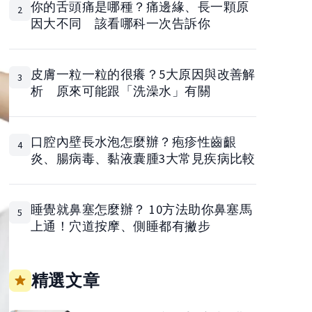
你的舌頭痛是哪種？痛邊緣、長一顆原
2
因大不同 該看哪科一次告訴你
皮膚一粒一粒的很癢？5大原因與改善解
3
析 原來可能跟「洗澡水」有關
口腔內壁長水泡怎麼辦？疱疹性齒齦
4
炎、腸病毒、黏液囊腫3大常見疾病比較
睡覺就鼻塞怎麼辦？ 10方法助你鼻塞馬
5
上通！穴道按摩、側睡都有撇步
精選文章