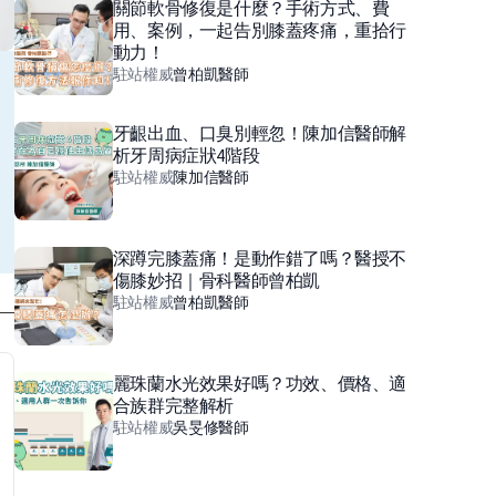
關節軟骨修復是什麼？手術方式、費
用、案例，一起告別膝蓋疼痛，重拾行
動力！
駐站權威
曾柏凱
醫師
牙齦出血、口臭別輕忽！陳加信醫師解
析牙周病症狀4階段
駐站權威
陳加信
醫師
深蹲完膝蓋痛！是動作錯了嗎？醫授不
傷膝妙招｜骨科醫師曾柏凱
駐站權威
曾柏凱
醫師
麗珠蘭水光效果好嗎？功效、價格、適
合族群完整解析
駐站權威
吳旻修
醫師