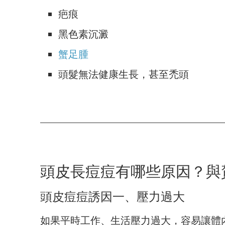
疤痕
黑色素沉澱
蟹足腫
頭髮無法健康生長，甚至禿頭
頭皮長痘痘有哪些原因？與
頭皮痘痘誘因一、壓力過大
如果平時工作、生活壓力過大，容易讓體