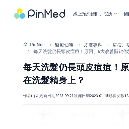
線上預約醫師、院所
醫
PinMed
醫療知識
皮膚專科
痘痘、
每天洗髮仍長頭皮痘痘！原因、6大改善關鍵你
每天洗髮仍長頭皮痘痘！原
在洗髮精身上？
作者
山豆
更新日期
2023-09-21
發佈日期
2023-01-15
觀看次數
18