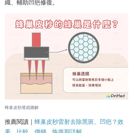
織、輔助凹疤修復。
蜂巢皮秒透鏡圖解
推薦閱讀｜
蜂巢皮秒雷射去除黑斑、凹疤？效
果、比較、價錢、恢復期詳解