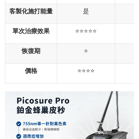
客製化施打能量
是
單次治療效果
⭐⭐⭐⭐⭐
⭐
恢復期
⭐
價格
⭐⭐⭐⭐