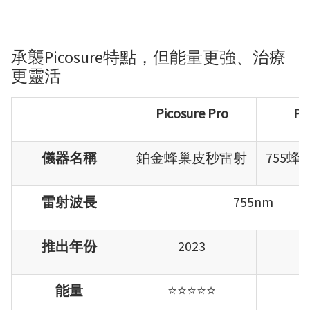
承襲Picosure特點，但能量更強、治療
更靈活
Picosure Pro
Pi
儀器名稱
鉑金蜂巢皮秒雷射
755
雷射波長
755nm
推出年份
2023
能量
⭐⭐⭐⭐⭐