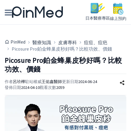
日本醫療專區
線上預約
線上預約醫師、院所
PinMed
醫療知識
皮膚專科
痘痘、痘疤
醫師專欄專訪
Picosure Pro鉑金蜂巢皮秒好嗎？比較功效、價錢
Picosure Pro鉑金蜂巢皮秒好嗎？比較
健康主題館
功效、價錢
我是醫療人員
作者
呂玠樺
駐站權威
王佑鑫
醫師
更新日期
2024-06-24
發佈日期
2024-04-10
觀看次數
2059