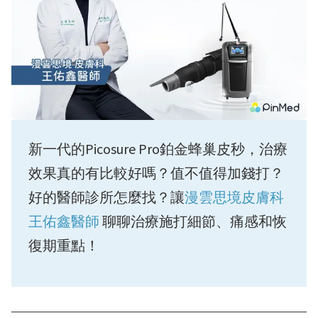
新一代的Picosure Pro鉑金蜂巢皮秒，治療
效果真的有比較好嗎？值不值得加錢打？
好的醫師診所怎麼找？讓
漫雲思境
皮膚科
王佑鑫醫師
聊聊治療施打細節、痛感和恢
復期重點！