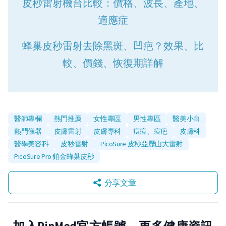
皮秒雷射機台比較：價格、波長、產地、
適應症
蜂巢皮秒雷射去除黑斑、凹疤？效果、比
較、價錢、恢復期詳解
醫師專欄
熱門推薦
女性專區
男性專區
醫美小白
熱門儀器
皮膚雷射
皮膚專科
痘痘、痘疤
皮膚科
醫學美容科
皮秒雷射
PicoSure 皮秒亞歷山大雷射
PicoSure Pro 鉑金蜂巢皮秒
分享文章