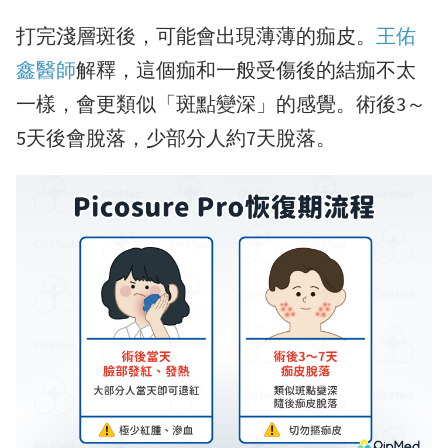
打完淺層斑後，可能會出現薄薄的痂皮。
王佑
鑫醫師
解釋，這個痂和一般受傷後的結痂不太
一樣，會更類似「斑點變深」的感覺。術後3～
5天後會脫落，少部分人約7天脫落。