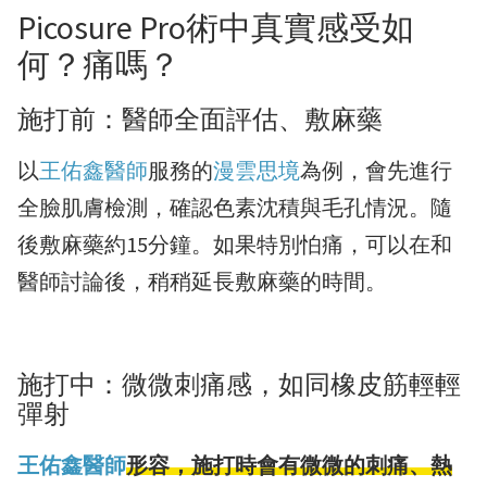
Picosure Pro術中真實感受如
何？痛嗎？
施打前：醫師全面評估、敷麻藥
以
王佑鑫醫師
服務的
漫雲思境
為例，會先進行
全臉肌膚檢測，確認色素沈積與毛孔情況。隨
後敷麻藥約15分鐘。如果特別怕痛，可以在和
醫師討論後，稍稍延長敷麻藥的時間。
施打中：微微刺痛感，如同橡皮筋輕輕
彈射
王佑鑫醫師
形容，施打時會有微微的刺痛、熱