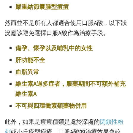
嚴重結節囊腫型痘痘
然而並不是所有人都適合使用口服A酸，以下狀
況應該避免選擇口服A酸作為治療手段。
備孕、懷孕以及哺乳中的女性
肝功能不全
血脂異常
維生素A過多症者，服藥期間不可額外補充
維生素A
不可與四環黴素類藥物併用
此外，如果是痘痘種類是處於深處的
閉鎖性粉
刺
或小丘疹型痤瘡，口服A酸的治療效果會較