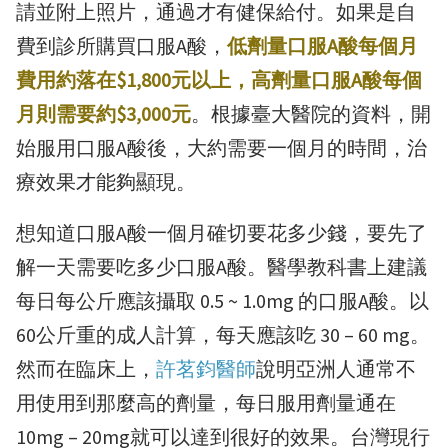
請並附上照片，通過才有健保給付。如果是自
費到診所購買口服A酸，
低劑量口服A酸每個月
費用約落在$1,800元以上，高劑量
口服A酸
每個
月則需要約$3,000元
。根據臺大醫院的資料，開
始服用口服A酸後，大約需要一個月的時間，治
療效果才能夠顯現。
想知道口服A酸一個月確切要花多少錢，要先了
解一天需要吃多少口服A酸。醫學教科書上建議
每日每公斤應該攝取 0.5 ~ 1.0mg 的口服A酸。以
60公斤重的成人計算，每天應該吃 30 – 60 mg。
然而在臨床上，
許茗鈞醫師
說明亞洲人通常不
用使用到那麼高的劑量，每日服用劑量通在
10mg – 20mg就可以達到很好的效果。台灣現行