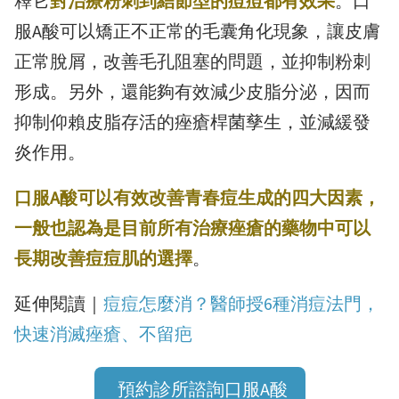
釋它
對治療粉刺到結節型的痘痘都有效果
。口
服A酸可以矯正不正常的毛囊角化現象，讓皮膚
正常脫屑，改善毛孔阻塞的問題，並抑制粉刺
形成。另外，還能夠有效減少皮脂分泌，因而
抑制仰賴皮脂存活的痤瘡桿菌孳生，並減緩發
炎作用。
口服A酸可以有效改善青春痘生成的四大因素，
一般也認為是目前所有治療痤瘡的藥物中可以
長期改善痘痘肌的選擇
。
延伸閱讀｜
痘痘怎麼消？醫師授6種消痘法門，
快速消滅痤瘡、不留疤
預約診所諮詢口服A酸