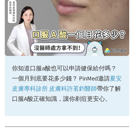
你知道口服a酸也可以申請健保給付嗎？
一個月到底要花多少錢？ PinMed邀請
夏安
皮膚專科診所 皮膚科許茗鈞醫師
帶你了解
口服A酸正確知識，讓你剷痘更安心。