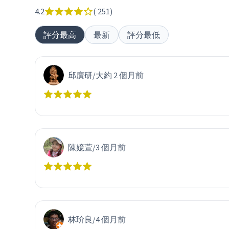
4.2
(
251
)
評分最高
最新
評分最低
邱廣研
/
大約 2 個月前
陳嬑萱
/
3 個月前
林玠良
/
4 個月前