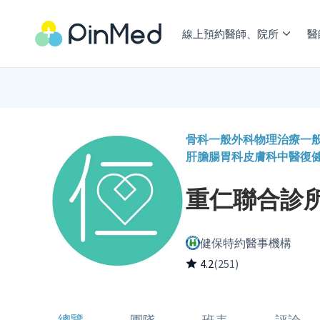
線上預約醫師、院所
醫
骨科
一般外科
物理治療
一
肝膽腸胃科
皮膚科
中醫
復
重仁聯合診
健保特約醫事機構
4.2
(251)
總覽