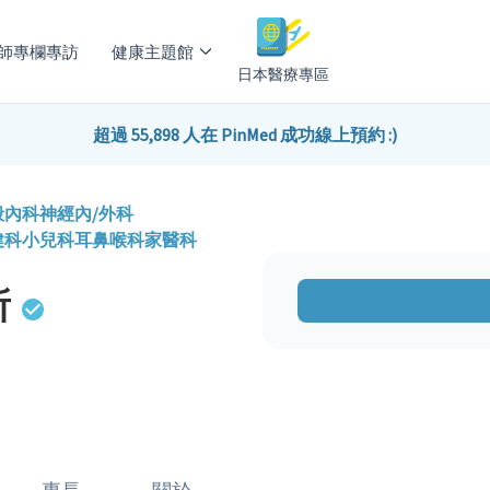
師專欄專訪
健康主題館
日本醫療專區
超過 55,898 人在 PinMed 成功線上預約 :)
般內科
神經內/外科
健科
小兒科
耳鼻喉科
家醫科
所