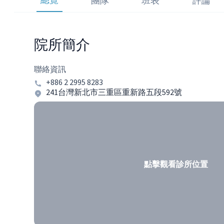
團隊
班表
評論
院所簡介
聯絡資訊
+886 2 2995 8283
241台灣新北市三重區重新路五段592號
點擊觀看診所位置