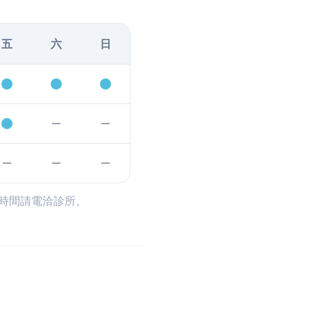
五
六
日
時間請電洽診所。