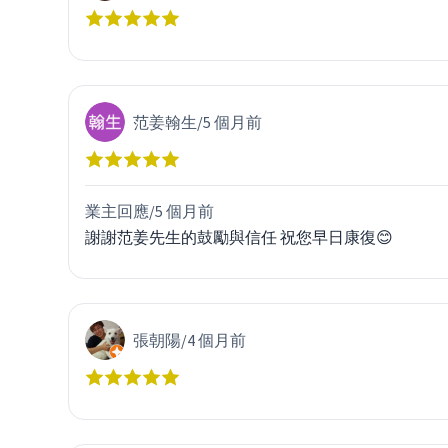
范姜翰生
/
5 個月前
業主回應/
5 個月前
謝謝范姜先生的鼓勵與信任 祝您早日康復😊
張朝陽
/
4 個月前