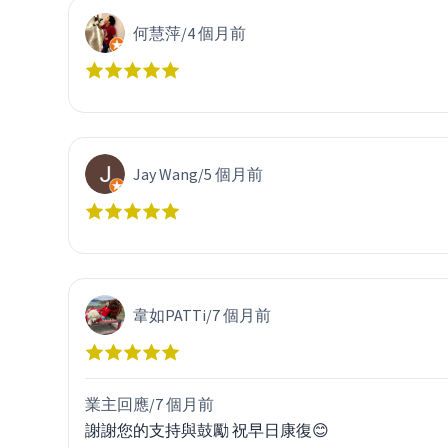
何慧萍
/
4 個月前
Jay Wang
/
5 個月前
韋如PATTi
/
7 個月前
業主回應/
7 個月前
謝謝您的支持與鼓勵 祝早日康復😊