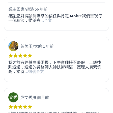
業主回應/
超過 56 年前
感謝您對博診所團隊的信任與肯定 🙏<br>我們重視每
一個細節，從治療
...全文
黃美玉
/
大約 1 年前
我之前有靜脈曲張困擾，下午會腫脹不舒服，上網找
到這邊，這邊的吳醫師人帥技術精湛，護理人員素質
高，接待
...閱讀全文
吳文秀
/
9 個月前