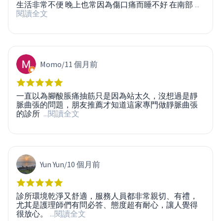
生活非常不便 晚上也常因為傷口痛而睡不好 在南部
...
閱讀全文
Momo
/
11 個月前
一直以為腳酸脹痛抽筋只是因為站太久，沒想過是靜
脈曲張的問題，朋友推薦才知道這家專門做靜脈曲張
的診所
...閱讀全文
Yun Yun
/
10 個月前
診所環境乾淨又舒適，服務人員都非常親切、有禮，
尤其是護理師們有問必答、態度超有耐心，讓人覺得
很放心。
...閱讀全文