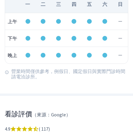
一
二
三
四
五
六
日
上午
下午
晚上
營業時間僅供參考，例假日、國定假日與實際門診時間
請電洽診所。
看診評價
（來源：Google）
4.9
(
117
)