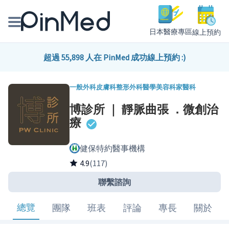
日本醫療專區
線上預約
線上預約醫師、院所
超過 55,898 人在 PinMed 成功線上預約 :)
醫師專欄專訪
一般外科
皮膚科
整形外科
醫學美容科
家醫科
博診所 ｜ 靜脈曲張 ．微創治
健康主題館
療
我是醫療人員
健保特約醫事機構
4.9
(117)
聯繫諮詢
總覽
團隊
班表
評論
專長
關於