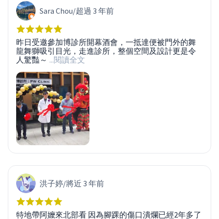
Sara Chou
/
超過 3 年前
昨日受邀參加博診所開幕酒會，一抵達便被門外的舞
龍舞獅吸引目光，走進診所，整個空間及設計更是令
人驚豔～
...閱讀全文
洪子婷
/
將近 3 年前
特地帶阿嬤來北部看 因為腳踝的傷口潰爛已經2年多了