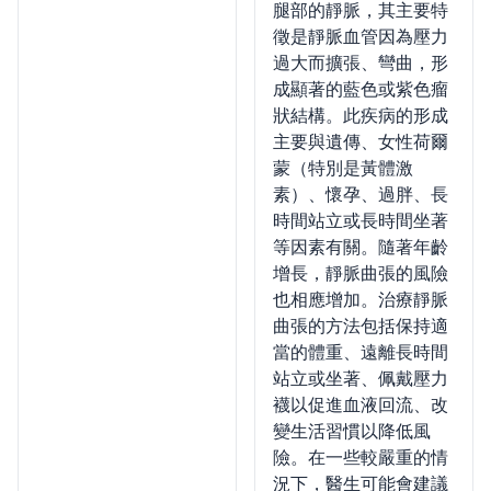
腿部的靜脈，其主要特
徵是靜脈血管因為壓力
過大而擴張、彎曲，形
成顯著的藍色或紫色瘤
狀結構。此疾病的形成
主要與遺傳、女性荷爾
蒙（特別是黃體激
素）、懷孕、過胖、長
時間站立或長時間坐著
等因素有關。隨著年齡
增長，靜脈曲張的風險
也相應增加。治療靜脈
曲張的方法包括保持適
當的體重、遠離長時間
站立或坐著、佩戴壓力
襪以促進血液回流、改
變生活習慣以降低風
險。在一些較嚴重的情
況下，醫生可能會建議