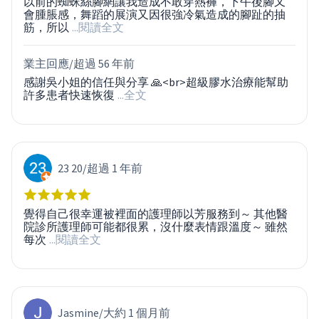
以前的蜘蛛絲腳網讓我造成不敢穿熱褲，下午後腳又
會腫脹感，舞蹈的展演又因很強冷氣造成的腳趾的抽
筋，所以
...閱讀全文
業主回應/
超過 56 年前
感謝吳小姐的信任與分享 🙏<br>超級膠水治療能幫助
許多患者快速恢復
...全文
23 20
/
超過 1 年前
覺得自己很幸運被裡面的護理師以芳服務到～ 其他醫
院診所護理師可能都很累，沒什麼表情跟溫度～ 雖然
每次
...閱讀全文
Jasmine
/
大約 1 個月前