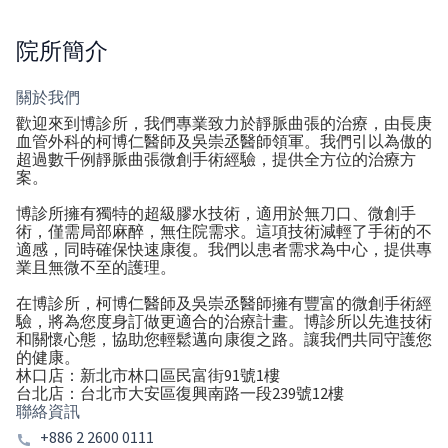
院所簡介
關於我們
歡迎來到博診所，我們專業致力於靜脈曲張的治療，由長庚
血管外科的柯博仁醫師及吳崇丞醫師領軍。我們引以為傲的
超過數千例靜脈曲張微創手術經驗，提供全方位的治療方
案。
博診所擁有獨特的超級膠水技術，適用於無刀口、微創手
術，僅需局部麻醉，無住院需求。這項技術減輕了手術的不
適感，同時確保快速康復。我們以患者需求為中心，提供專
業且無微不至的護理。
在博診所，柯博仁醫師及吳崇丞醫師擁有豐富的微創手術經
驗，將為您度身訂做更適合的治療計畫。博診所以先進技術
和關懷心態，協助您輕鬆邁向康復之路。讓我們共同守護您
的健康。
林口店：新北市林口區民富街91號1樓
台北店：台北市大安區復興南路一段239號12樓
聯絡資訊
+886 2 2600 0111