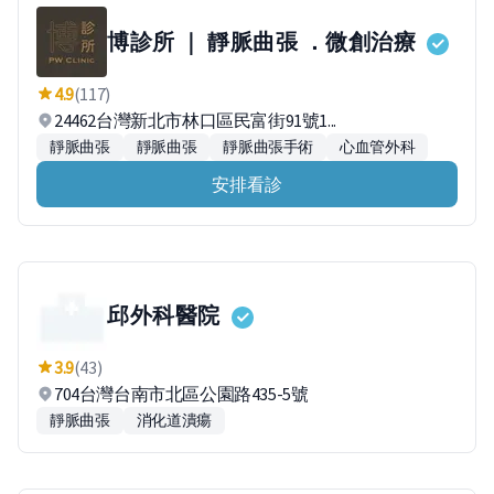
博診所 ｜ 靜脈曲張 ．微創治療
4.9
(117)
24462台灣新北市林口區民富街91號1...
靜脈曲張
靜脈曲張
靜脈曲張手術
心血管外科
安排看診
邱外科醫院
3.9
(43)
704台灣台南市北區公園路435-5號
靜脈曲張
消化道潰瘍