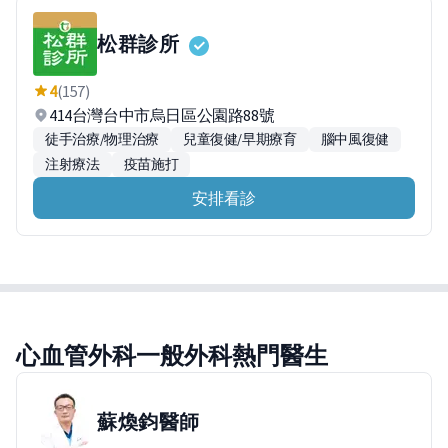
松群診所
4
(157)
414台灣台中市烏日區公園路88號
徒手治療/物理治療
兒童復健/早期療育
腦中風復健
注射療法
疫苗施打
安排看診
心血管外科一般外科熱門醫生
蘇煥鈞
醫師