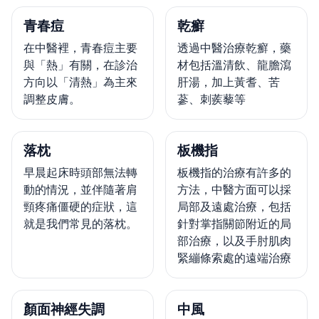
青春痘
乾癬
在中醫裡，青春痘主要
透過中醫治療乾癬，藥
與「熱」有關，在診治
材包括溫清飲、龍膽瀉
方向以「清熱」為主來
肝湯，加上黃耆、苦
調整皮膚。
蔘、刺蒺藜等
落枕
板機指
早晨起床時頭部無法轉
板機指的治療有許多的
動的情況，並伴隨著肩
方法，中醫方面可以採
頸疼痛僵硬的症狀，這
局部及遠處治療，包括
就是我們常見的落枕。
針對掌指關節附近的局
部治療，以及手肘肌肉
緊繃條索處的遠端治療
顏面神經失調
中風