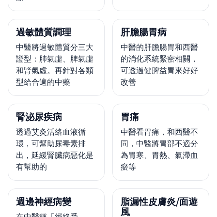
過敏體質調理
肝膽腸胃病
中醫將過敏體質分三大
中醫的肝膽腸胃和西醫
證型：肺氣虛、脾氣虛
的消化系統緊密相關，
和腎氣虛。再針對各類
可透過健脾益胃來好好
型給合適的中藥
改善
腎泌尿疾病
胃痛
透過艾灸活絡血液循
中醫看胃痛，和西醫不
環，可幫助尿毒素排
同，中醫將胃部不適分
出，延緩腎臟病惡化是
為胃寒、胃熱、氣滯血
有幫助的
瘀等
週邊神經病變
脂漏性皮膚炎/面遊
風
在中醫稱「經絡受