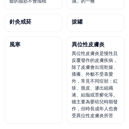
餘的脂肪不會囤積
濕」的一種
針灸戒菸
拔罐
風寒
異位性皮膚炎
異位性皮膚炎是慢性且
反覆發作的皮膚疾病，
除了皮膚會出現乾燥、
搔癢、外貌不受喜愛
外，常見不同症狀：紅
疹、脫皮、滲出組織
液、結痂或苔癬化等。
雖主要為嬰幼兒時期發
作，但時長成年人也會
受異位性皮膚炎所苦