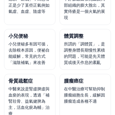
正是少了某些正氣例如
部組織的膨大脫出，其
氣虛、血虛、陰虛等
實痔瘡是一個火氣的展
現
小兒便秘
體質調整
小兒便秘多有因可循，
所謂的「調體質」，是
去除根本原因，便祕自
調整身體長期慢性累積
能緩解，常見的方式
的問題，可能是先天體
「滋陰補氣」來改善
質或後天作息的紊亂
骨質疏鬆症
腫瘤癌症
中醫來說是腎虛脾虛與
在中醫治療可幫助抑制
血瘀的表現，透過「補
腫瘤細胞生長，緩解因
腎壯骨、益氣健脾為
腫瘤造成各種不適
主，活血化瘀為輔」治
療