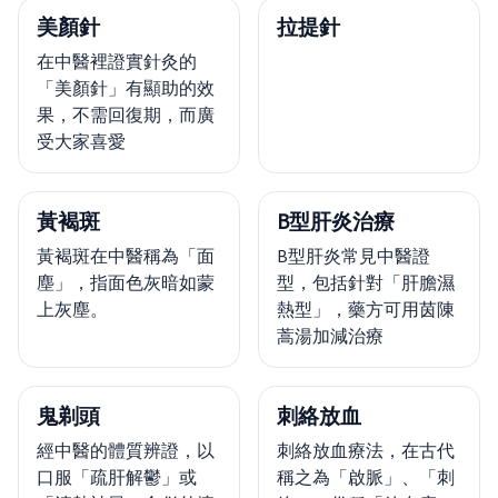
美顏針
拉提針
在中醫裡證實針灸的
「美顏針」有顯助的效
果，不需回復期，而廣
受大家喜愛
黃褐斑
B型肝炎治療
黃褐斑在中醫稱為「面
B型肝炎常見中醫證
塵」，指面色灰暗如蒙
型，包括針對「肝膽濕
上灰塵。
熱型」，藥方可用茵陳
蒿湯加減治療
鬼剃頭
刺絡放血
經中醫的體質辨證，以
刺絡放血療法，在古代
口服「疏肝解鬱」或
稱之為「啟脈」、「刺