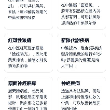
在中醫屬「面遊風」，
損」，可用具袪濕濁、
脾胃有濕熱積在體內與
養陰止痛和補腎溫陽的
風邪有關，可用祛風除
中藥來抑制發炎
濕清熱的中藥做治療
紅斑性狼瘡
新陳代謝疾病
在中區紅斑性狼瘡屬
中醫認為，過食(容易妨
「陰虛陽亢」，因此用
礙身體氣機的運行)和少
藥要補陰，補陰才能制
動(影響脾的健運)是兩
衡過多的陽
大主因，
顏面神經麻痺
神經疾病
屬素體虧虛、感受風
透過具有袪濕濁、養陰
邪、風邪侵襲面部陽明
止痛和補腎溫陽功效的
經脈、顏面部之筋脈鬆
中藥，可以改善神經疾
弛無力而一側發生面癱
病的困擾