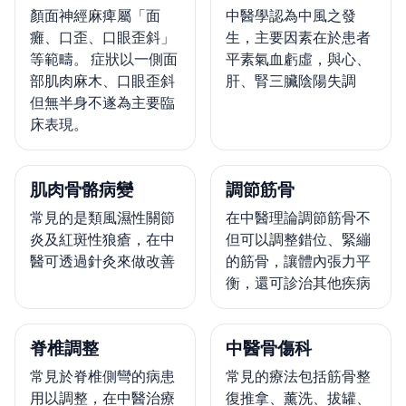
顏面神經麻痺屬「面
中醫學認為中風之發
癱、口歪、口眼歪斜」
生，主要因素在於患者
等範疇。 症狀以一側面
平素氣血虧虛，與心、
部肌肉麻木、口眼歪斜
肝、腎三臟陰陽失調
但無半身不遂為主要臨
床表現。
肌肉骨骼病變
調節筋骨
常見的是類風濕性關節
在中醫理論調節筋骨不
炎及紅斑性狼瘡，在中
但可以調整錯位、緊繃
醫可透過針灸來做改善
的筋骨，讓體內張力平
衡，還可診治其他疾病
脊椎調整
中醫骨傷科
常見於脊椎側彎的病患
常見的療法包括筋骨整
用以調整，在中醫治療
復推拿、薰洗、拔罐、