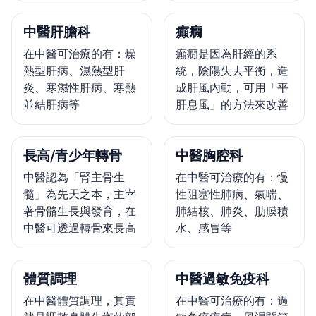
中醫肝膽科
癲癇
在中醫可治療的有：燥
癲癇是因為肝經的系
熱型肝病、濕熱型肝
統，陰陽失去平衡，造
炎、寒濕性肝病、寒熱
成肝風內動，可用「平
並結肝病等
肝息風」的方法來改善
長高/青少年轉骨
中醫胸腔科
中醫認為「腎主骨生
在中醫可治療的有：慢
髓」為先天之本，主宰
性阻塞性肺病、氣喘、
著骨骼生長與發育，在
肺結核、肺炎、肋膜積
中醫可透過轉骨來長高
水、感冒等
體質調理
中醫過敏免疫科
在中醫體質調理，其實
在中醫可治療的有：過