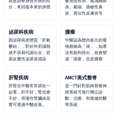
就是調整身體失衡的部
敏免疫疾病、風濕關節
分，來回復本來的身體
炎、氣喘、過敏性鼻
炎、異位性皮膚炎等
泌尿科疾病
腫瘤
因泌尿病患體質「肝氣
中醫認為體內多出的廢
鬱結」，對於外邪濕熱
物都稱為「痰」，如果
就不容易代謝出去，容
沒有順利排出，就會變
易反覆性泌尿道感染
成「痰瘀」也是腫瘤
肝腎疾病
AMCT美式整脊
肝腎在中醫常常綁在一
是一門針對肌肉骨骼神
起看，肝不好，腎也會
經系統可進行獨立診
不好，而慢性腎臟病其
斷、治療、和復健的醫
實可透過中醫改善。
學系統