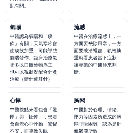
亂有關。
氣喘
流感
中醫認為氣喘和「痰
中醫在治療流感上，一
飲」有關，天氣寒冷會
方面要袪除風寒，一方
使痰飲加重，可能導致
面要兼清裡熱，孰輕孰.
氣喘發作。臨床治療氣
重就看患者當下症狀，
喘多以口服藥物為主，
讓專業的中醫師來判
也可以視狀況配合針灸
斷。
治療（體針或耳針）
心悸
胸悶
中醫觀點來看包含「驚
中醫對於心理、情緒、
悸」與「怔忡」，患者
壓力等因素所造成的胸
會自覺心中悸動、驚惕
悶呼吸困難，認為是肝
不安，而導致失眠
氣鬱滯所致