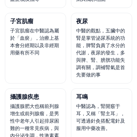
子宮肌瘤
夜尿
子宮肌瘤在中醫認為屬
中醫的觀點，五臟中的
於「血瘀」，治療上基
腎是掌管泌尿系統的功
本會分經期以及非經期
能，脾腎負責了水分的
用藥有所不同
代謝，夜尿的發生，多
與脾、腎、膀胱功能失
調有關，調補腎氣是首
先要做的事
攝護腺疾患
耳鳴
攝護腺肥大也稱前列腺
中醫認為，腎開竅于
增生或前列腺瘤，是男
耳，又稱「腎主耳」，
性中老年人引起排尿困
可透過針灸搭配電針及
難的一種常見疾病，與
服用中藥改善。
內分泌失調，性激素紊