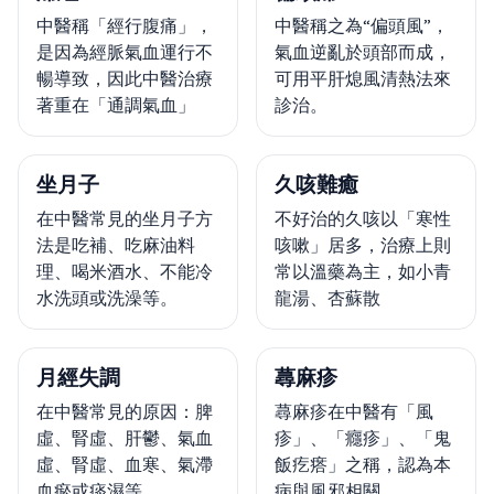
中醫稱「經行腹痛」，
中醫稱之為“偏頭風”，
是因為經脈氣血運行不
氣血逆亂於頭部而成，
暢導致，因此中醫治療
可用平肝熄風清熱法來
著重在「通調氣血」
診治。
坐月子
久咳難癒
在中醫常見的坐月子方
不好治的久咳以「寒性
法是吃補、吃麻油料
咳嗽」居多，治療上則
理、喝米酒水、不能冷
常以溫藥為主，如小青
水洗頭或洗澡等。
龍湯、杏蘇散
月經失調
蕁麻疹
在中醫常見的原因：脾
蕁麻疹在中醫有「風
虛、腎虛、肝鬱、氣血
疹」、「癮疹」、「鬼
虛、腎虛、血寒、氣滯
飯疙瘩」之稱，認為本
血瘀或痰濕等
病與風邪相關