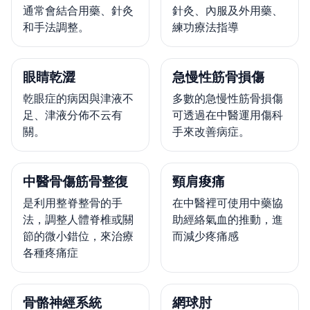
通常會結合用藥、針灸
針灸、內服及外用藥、
和手法調整。
練功療法指導
眼睛乾澀
急慢性筋骨損傷
乾眼症的病因與津液不
多數的急慢性筋骨損傷
足、津液分佈不云有
可透過在中醫運用傷科
關。
手來改善病症。
中醫骨傷筋骨整復
頸肩痠痛
是利用整脊整骨的手
在中醫裡可使用中藥協
法，調整人體脊椎或關
助經絡氣血的推動，進
節的微小錯位，來治療
而減少疼痛感
各種疼痛症
骨骼神經系統
網球肘