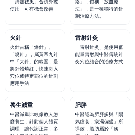
「清熱祛風」合併外擦
絡」，俗稱「放血療
使用，可有機會改善
法」，是一種獨特的針
刺治療方法。
火針
雷射針灸
火針古稱「燔針」、
「雷射針灸」是使用低
「燒針」，屬黃帝九針
能量雷射與中醫傳統針
中「大針」的範圍，是
灸穴位結合的治療方式
將針體燒紅，快速刺入
穴位或特定部位的針刺
應用手法
養生減重
肥胖
中醫減重比較像教人怎
中醫認為肥胖多與「陽
麼養生，針對個人體質
氣虛衰，痰濕偏盛」所
調理，讓代謝正常，多
導致，脂肪屬於「痰