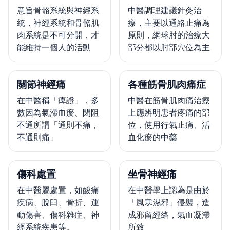
意旨骨骼系統與神經系
中醫調理建議針灸治
統，神經系統和骨骼肌
療，主要以通絡止痛為
肉系統是不可分開，才
原則，網球肘的治療大
能維持一個人的活動
部分都以肘部穴位為主
關節神經痛
各種筋骨肌肉痛症
在中醫稱「痺證」，多
中醫在筋骨肌肉痛治療
數因為氣滯血瘀、閉阻
上應辨明患者疼痛的部
不通所謂「通則不痛，
位，使用行氣止痛、活
不通則痛」
血化瘀的中藥
傷科處置
坐骨神經痛
在中醫屬處置，如酸痛
在中醫學上認為是由於
疾病、脫臼、骨折、運
「風寒濕邪」侵襲，造
動傷害、傷科雜症、神
成邪留經絡，氣血凝滯
經系統疾患等。
所致