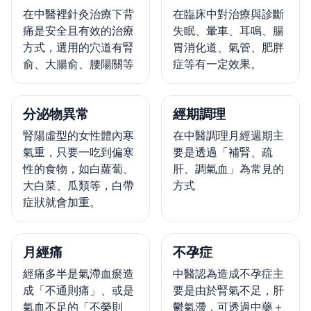
在中醫裡針灸治療下背
在臨床中對治療與診斷
痛是安全且有效的治療
失眠、暈車、耳鳴、腸
方式，選用的穴道有腎
胃消化道、氣管、肥胖
俞、大腸俞、腰陽關等
症等有一定效果。
分泌物異常
經期調理
腎陽虛型的女性體內寒
在中醫調理月經週期主
氣重，只要一吃到偏寒
要是透過「補腎、疏
性的食物，如白蘿蔔、
肝、調氣血」為常見的
大白菜、瓜類等，白帶
方式
症狀就會加重。
月經痛
不孕症
經痛多半是氣滯血瘀造
中醫認為造成不孕症主
成「不通則痛」、或是
要是由於腎氣不足，肝
氣血不足的「不榮則
鬱氣滯，可透過中藥＋