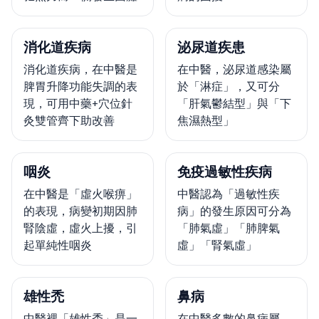
消化道疾病
泌尿道疾患
消化道疾病，在中醫是
在中醫，泌尿道感染屬
脾胃升降功能失調的表
於「淋症」，又可分
現，可用中藥+穴位針
「肝氣鬱結型」與「下
灸雙管齊下助改善
焦濕熱型」
咽炎
免疫過敏性疾病
在中醫是「虛火喉痹」
中醫認為「過敏性疾
的表現，病變初期因肺
病」的發生原因可分為
腎陰虛，虛火上擾，引
「肺氣虛」「肺脾氣
起單純性咽炎
虛」「腎氣虛」
雄性禿
鼻病
中醫裡「雄性禿」是一
在中醫多數的鼻病屬