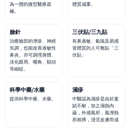
為一體的微型醫療器
體質減重。
械。
臉針
三伏貼/三九貼
治療臉部的溼疹、神經
有鼻過敏、氣喘及易感
失調，也能改善過敏性
冒體質的人可敷貼「三
鼻炎。亦可調理身體、
伏貼」
淡化眼周、嘴角、額頭
等細紋。
科學中藥/水藥
濕疹
提供科學中藥、水藥。
中醫認為濕疹是由於稟
賦不耐，加之濕熱內
蘊，外感風邪，風溼熱
邪相搏，浸淫皮膚而成