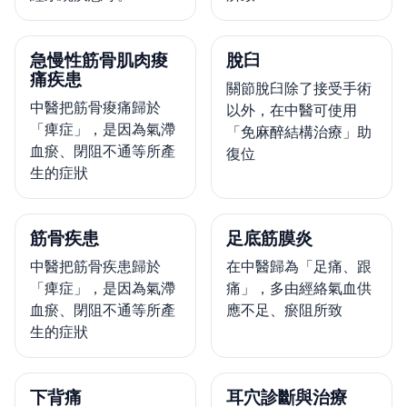
急慢性筋骨肌肉痠
脫臼
痛疾患
關節脫臼除了接受手術
中醫把筋骨痠痛歸於
以外，在中醫可使用
「痺症」，是因為氣滯
「免麻醉結構治療」助
血瘀、閉阻不通等所產
復位
生的症狀
筋骨疾患
足底筋膜炎
中醫把筋骨疾患歸於
在中醫歸為「足痛、跟
「痺症」，是因為氣滯
痛」，多由經絡氣血供
血瘀、閉阻不通等所產
應不足、瘀阻所致
生的症狀
下背痛
耳穴診斷與治療