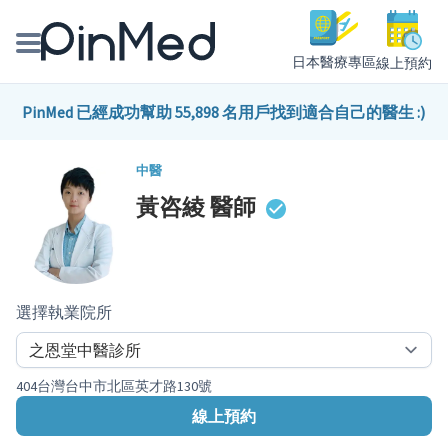
日本醫療專區
線上預約
線上預約醫師、院所
PinMed 已經成功幫助 55,898 名用戶找到適合自己的醫生 :)
醫師專欄專訪
中醫
黃咨綾
醫師
健康主題館
我是醫療人員
選擇執業院所
404台灣台中市北區英才路130號
線上預約