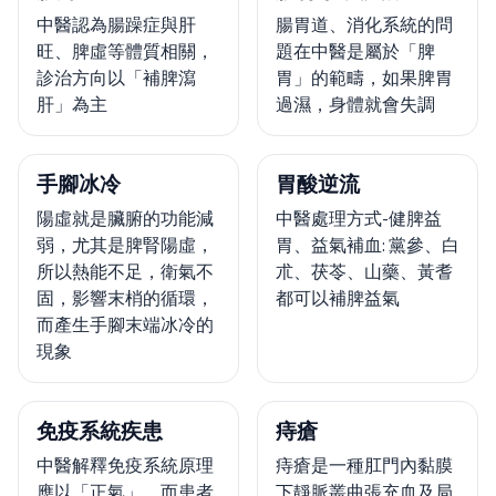
中醫認為腸躁症與肝
腸胃道、消化系統的問
旺、脾虛等體質相關，
題在中醫是屬於「脾
診治方向以「補脾瀉
胃」的範疇，如果脾胃
肝」為主
過濕，身體就會失調
手腳冰冷
胃酸逆流
陽虛就是臟腑的功能減
中醫處理方式-健脾益
弱，尤其是脾腎陽虛，
胃、益氣補血: 黨參、白
所以熱能不足，衛氣不
朮、茯苓、山藥、黃耆
固，影響末梢的循環，
都可以補脾益氣
而產生手腳末端冰冷的
現象
免疫系統疾患
痔瘡
中醫解釋免疫系統原理
痔瘡是一種肛門內黏膜
應以「正氣」，而患者
下靜脈叢曲張充血及局