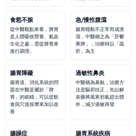
食慾不振
急/慢性腹瀉
從中醫觀點來看，脾胃
腸胃蠕動不正常而成泄
是人體吸收營養、氣血
瀉，中醫稱之為「肝鬱
生化之處，需從脾胃來
乘脾」，治療時以「疏
進行調理。
肝」為主
腸胃障礙
過敏性鼻炎
腸胃道、消化系統的問
中醫稱為鼻鼽，治療方
題在中醫是屬於「脾
法是驅邪扶正，先以解
胃」的範疇，可以從飲
表藥將風寒邪氣趕出體
食與穴道按摩來加以改
外，減少過敏再發
善
腸躁症
腸胃系統疾病