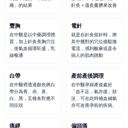
痛」的結果
針灸＋溫灸薰臍來改善
豐胸
電針
在中醫是以中藥調理體
就是在針灸留針時，將
質，加上針灸美胸穴位
其中幾對的穴位接駁微
，使氣血循環旺盛，乳
電流，感到酸麻或是令
線暢通
病人的肌肉跳動
白帶
產前產後調理
在中醫裡透過顏色將白
在中醫孕婦產後處於
帶分為青、赤、黃、
「血不足，氣亦虛」狀
白、黑，五種各對應不
況，可在此時補血補氣
同症狀
亦可改善孕前的疾病。
痛經
偏頭痛