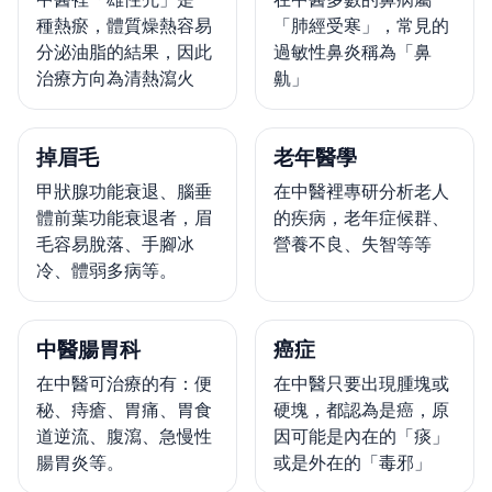
種熱瘀，體質燥熱容易
「肺經受寒」，常見的
分泌油脂的結果，因此
過敏性鼻炎稱為「鼻
治療方向為清熱瀉火
鼽」
掉眉毛
老年醫學
甲狀腺功能衰退、腦垂
在中醫裡專研分析老人
體前葉功能衰退者，眉
的疾病，老年症候群、
毛容易脫落、手腳冰
營養不良、失智等等
冷、體弱多病等。
中醫腸胃科
癌症
在中醫可治療的有：便
在中醫只要出現腫塊或
秘、痔瘡、胃痛、胃食
硬塊，都認為是癌，原
道逆流、腹瀉、急慢性
因可能是內在的「痰」
腸胃炎等。
或是外在的「毒邪」