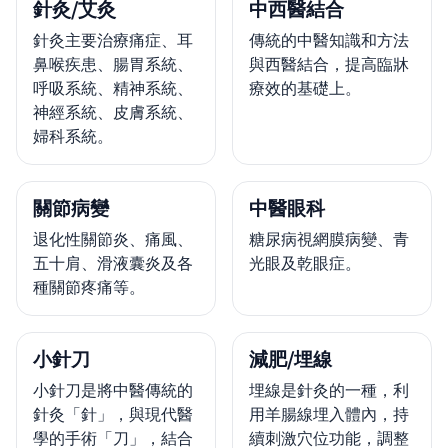
針灸/艾灸
中西醫結合
針灸主要治療痛症、耳
傳統的中醫知識和方法
鼻喉疾患、腸胃系統、
與西醫結合，提高臨牀
呼吸系統、精神系統、
療效的基礎上。
神經系統、皮膚系統、
婦科系統。
關節病變
中醫眼科
退化性關節炎、痛風、
糖尿病視網膜病變、青
五十肩、滑液囊炎及各
光眼及乾眼症。
種關節疼痛等。
小針刀
減肥/埋線
小針刀是將中醫傳統的
埋線是針灸的一種，利
針灸「針」，與現代醫
用羊腸線埋入體內，持
學的手術「刀」，結合
續刺激穴位功能，調整