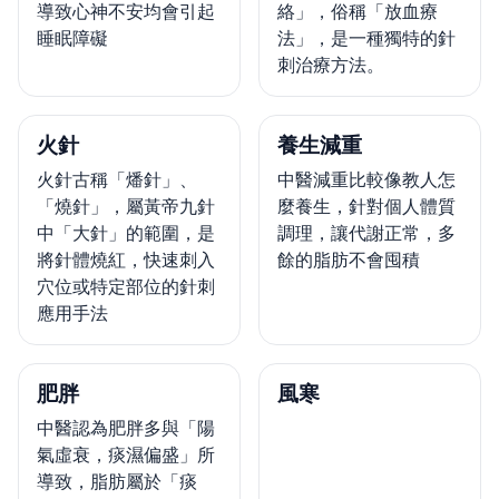
導致心神不安均會引起
絡」，俗稱「放血療
睡眠障礙
法」，是一種獨特的針
刺治療方法。
火針
養生減重
火針古稱「燔針」、
中醫減重比較像教人怎
「燒針」，屬黃帝九針
麼養生，針對個人體質
中「大針」的範圍，是
調理，讓代謝正常，多
將針體燒紅，快速刺入
餘的脂肪不會囤積
穴位或特定部位的針刺
應用手法
肥胖
風寒
中醫認為肥胖多與「陽
氣虛衰，痰濕偏盛」所
導致，脂肪屬於「痰