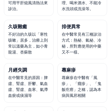
可用平肝熄風清熱法來
理、喝米酒水、不能冷
診治。
水洗頭或洗澡等。
久咳難癒
排便異常
不好治的久咳以「寒性
在中醫常見有三種診治
咳嗽」居多，治療上則
方式：熱秘、氣秘、冷
常以溫藥為主，如小青
秘，所對應使用的中藥
龍湯、杏蘇散
又不一樣。
月經失調
蕁麻疹
在中醫常見的原因：脾
蕁麻疹在中醫有「風
虛、腎虛、肝鬱、氣血
疹」、「癮疹」、「鬼
虛、腎虛、血寒、氣滯
飯疙瘩」之稱，認為本
血瘀或痰濕等
病與風邪相關