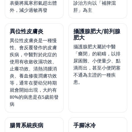
表藥將風寒邪氣趕出體
診治方向以「補脾瀉
外，減少過敏再發
肝」為主
異位性皮膚炎
攝護腺肥大/前列腺
肥大
異位性皮膚炎是一種慢
攝護腺肥大屬於中醫
性、會反覆發作的皮膚
「癃閉」的範疇，以排
疾病，中醫對於此症的
尿困難、小便量少、點
使用有收斂收濕功效、
滴而出，甚至小便閉塞
止癢功效、清熱消腫消
不通為主證的一種疾
炎、養血修復潤膚功效
患。
等，通常在嬰幼兒時期
就會開始出現，大約有
80%的病患是在5歲前發
病
腸胃系統疾病
手腳冰冷