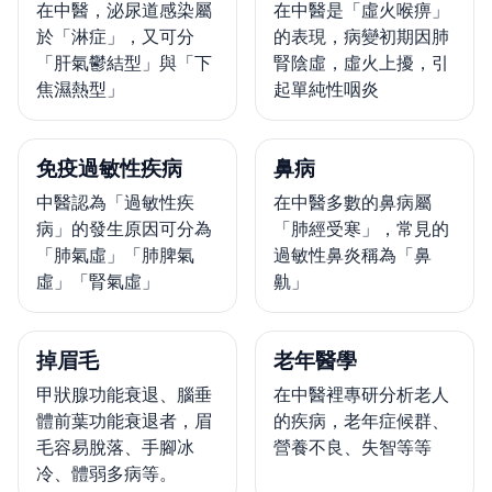
在中醫，泌尿道感染屬
在中醫是「虛火喉痹」
於「淋症」，又可分
的表現，病變初期因肺
「肝氣鬱結型」與「下
腎陰虛，虛火上擾，引
焦濕熱型」
起單純性咽炎
免疫過敏性疾病
鼻病
中醫認為「過敏性疾
在中醫多數的鼻病屬
病」的發生原因可分為
「肺經受寒」，常見的
「肺氣虛」「肺脾氣
過敏性鼻炎稱為「鼻
虛」「腎氣虛」
鼽」
掉眉毛
老年醫學
甲狀腺功能衰退、腦垂
在中醫裡專研分析老人
體前葉功能衰退者，眉
的疾病，老年症候群、
毛容易脫落、手腳冰
營養不良、失智等等
冷、體弱多病等。