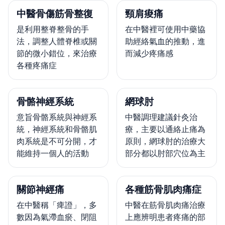
中醫骨傷筋骨整復
頸肩痠痛
是利用整脊整骨的手
在中醫裡可使用中藥協
法，調整人體脊椎或關
助經絡氣血的推動，進
節的微小錯位，來治療
而減少疼痛感
各種疼痛症
骨骼神經系統
網球肘
意旨骨骼系統與神經系
中醫調理建議針灸治
統，神經系統和骨骼肌
療，主要以通絡止痛為
肉系統是不可分開，才
原則，網球肘的治療大
能維持一個人的活動
部分都以肘部穴位為主
關節神經痛
各種筋骨肌肉痛症
在中醫稱「痺證」，多
中醫在筋骨肌肉痛治療
數因為氣滯血瘀、閉阻
上應辨明患者疼痛的部