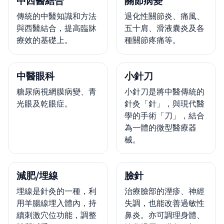
中西醫結合
關節病變
傳統的中醫知識和方法
退化性關節炎、痛風、
與西醫結合，提高臨牀
五十肩、滑液囊炎及各
療效的基礎上。
種關節疼痛等。
中醫眼科
小針刀
糖尿病視網膜病變、青
小針刀是將中醫傳統的
光眼及乾眼症。
針灸「針」，與現代醫
學的手術「刀」，結合
為一體的微型醫療器
械。
減肥/埋線
臉針
埋線是針灸的一種，利
治療臉部的溼疹、神經
用羊腸線埋入體內，持
失調，也能改善過敏性
續刺激穴位功能，調整
鼻炎。亦可調理身體、