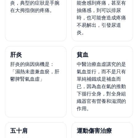
炎，典型的症狀是手腕
能會感到疼痛，甚至有
在大拇指側的疼痛。
抽痛感，到可以排尿
時，也可能會造成疼痛
不易解出，引發尿道
炎。
肝炎
貧血
肝炎的病因病機是：
中醫治療血虛講究的是
「濕熱未盡兼血瘀，肝
氣血並行，而不是只有
鬱脾腎氣血虛」
單純補鐵或是補血而
已，因為血在氣的推動
下循行全身，對全身組
織器官有營養和滋潤的
作用。
五十肩
運動傷害治療