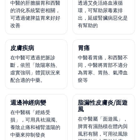
中醫的肝膽腸胃和西醫
透過艾灸活絡血液循
的消化系統緊密相關，
環，可幫助尿毒素排
可透過健脾益胃來好好
出，延緩腎臟病惡化是
改善
有幫助的
皮膚疾病
胃痛
在中醫可透過把脈診
中醫看胃痛，和西醫不
斷，依照「陰陽寒熱、
同，中醫將胃部不適分
虛實強弱」體質狀況來
為胃寒、胃熱、氣滯血
配合適的中藥。
瘀等
週邊神經病變
脂漏性皮膚炎/面遊
風
在中醫稱「經絡受
在中醫屬「面遊風」，
損」，可用具袪濕濁、
脾胃有濕熱積在體內與
養陰止痛和補腎溫陽的
風邪有關，可用祛風除
中藥來抑制發炎