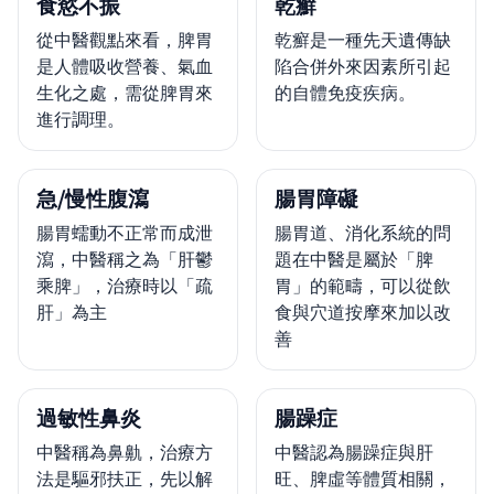
食慾不振
乾癬
從中醫觀點來看，脾胃
乾癬是一種先天遺傳缺
是人體吸收營養、氣血
陷合併外來因素所引起
生化之處，需從脾胃來
的自體免疫疾病。
進行調理。
急/慢性腹瀉
腸胃障礙
腸胃蠕動不正常而成泄
腸胃道、消化系統的問
瀉，中醫稱之為「肝鬱
題在中醫是屬於「脾
乘脾」，治療時以「疏
胃」的範疇，可以從飲
肝」為主
食與穴道按摩來加以改
善
過敏性鼻炎
腸躁症
中醫稱為鼻鼽，治療方
中醫認為腸躁症與肝
法是驅邪扶正，先以解
旺、脾虛等體質相關，