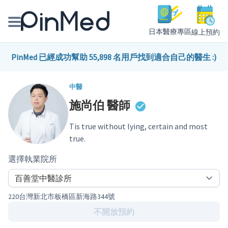
日本醫療專區
線上預約
線上預約醫師、院所
PinMed 已經成功幫助 55,898 名用戶找到適合自己的醫生 :)
醫師專欄專訪
中醫
施尚伯
醫師
健康主題館
Tis true without lying, certain and most
我是醫療人員
true.
選擇執業院所
220台灣新北市板橋區新海路344號
不開放預約