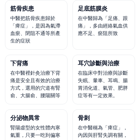
筋骨疾患
足底筋膜炎
中醫把筋骨疾患歸於
在中醫歸為「足痛、跟
「痺症」，是因為氣滯
痛」，多由經絡氣血供
血瘀、閉阻不通等所產
應不足、瘀阻所致
生的症狀
下背痛
耳穴診斷與治療
在中醫裡針灸治療下背
在臨床中對治療與診斷
痛是安全且有效的治療
失眠、暈車、耳鳴、腸
方式，選用的穴道有腎
胃消化道、氣管、肥胖
俞、大腸俞、腰陽關等
症等有一定效果。
分泌物異常
骨刺
腎陽虛型的女性體內寒
在中醫稱為「痺症」，
氣重，只要一吃到偏寒
內因與肝腎失調有關，