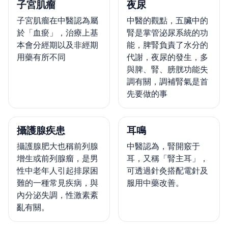
子宮肌瘤
夜尿
子宮肌瘤在中醫認為屬
中醫的觀點，五臟中的
於「血瘀」，治療上基
腎是掌管泌尿系統的功
本會分經期以及非經期
能，脾腎負責了水分的
用藥有所不同
代謝，夜尿的發生，多
與脾、腎、膀胱功能失
調有關，調補腎氣是首
先要做的事
攝護腺疾患
耳鳴
攝護腺肥大也稱前列腺
中醫認為，腎開竅于
增生或前列腺瘤，是男
耳，又稱「腎主耳」，
性中老年人引起排尿困
可透過針灸搭配電針及
難的一種常見疾病，與
服用中藥改善。
內分泌失調，性激素紊
亂有關。