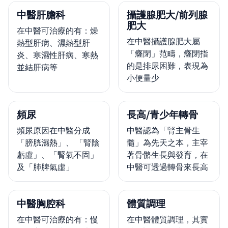
中醫肝膽科
攝護腺肥大/前列腺
肥大
在中醫可治療的有：燥
在中醫攝護腺肥大屬
熱型肝病、濕熱型肝
「癃閉」范疇，癃閉指
炎、寒濕性肝病、寒熱
的是排尿困難，表現為
並結肝病等
小便量少
頻尿
長高/青少年轉骨
頻尿原因在中醫分成
中醫認為「腎主骨生
「膀胱濕熱」、 「腎陰
髓」為先天之本，主宰
虧虛」、「腎氣不固」
著骨骼生長與發育，在
及「肺脾氣虛」
中醫可透過轉骨來長高
中醫胸腔科
體質調理
在中醫可治療的有：慢
在中醫體質調理，其實