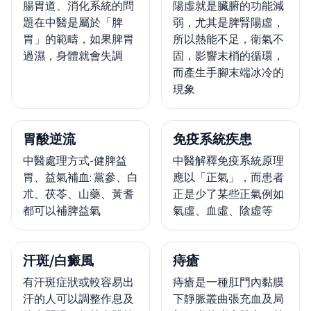
腸胃道、消化系統的問
陽虛就是臟腑的功能減
題在中醫是屬於「脾
弱，尤其是脾腎陽虛，
胃」的範疇，如果脾胃
所以熱能不足，衛氣不
過濕，身體就會失調
固，影響末梢的循環，
而產生手腳末端冰冷的
現象
胃酸逆流
免疫系統疾患
中醫處理方式-健脾益
中醫解釋免疫系統原理
胃、益氣補血: 黨參、白
應以「正氣」，而患者
朮、茯苓、山藥、黃耆
正是少了某些正氣例如
都可以補脾益氣
氣虛、血虛、陰虛等
汗斑/白癜風
痔瘡
有汗斑症狀或較容易出
痔瘡是一種肛門內黏膜
汗的人可以調整作息及
下靜脈叢曲張充血及局