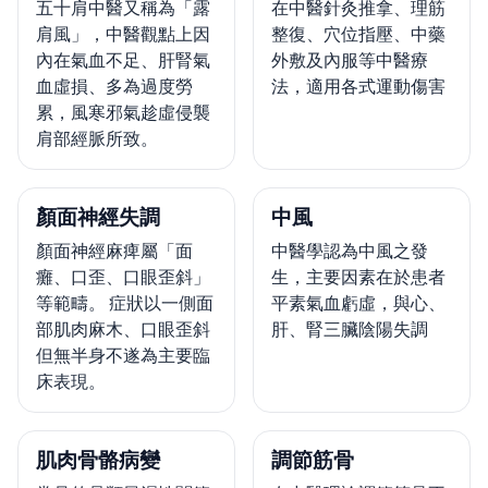
五十肩中醫又稱為「露
在中醫針灸推拿、理筋
肩風」，中醫觀點上因
整復、穴位指壓、中藥
內在氣血不足、肝腎氣
外敷及內服等中醫療
血虛損、多為過度勞
法，適用各式運動傷害
累，風寒邪氣趁虛侵襲
肩部經脈所致。
顏面神經失調
中風
顏面神經麻痺屬「面
中醫學認為中風之發
癱、口歪、口眼歪斜」
生，主要因素在於患者
等範疇。 症狀以一側面
平素氣血虧虛，與心、
部肌肉麻木、口眼歪斜
肝、腎三臟陰陽失調
但無半身不遂為主要臨
床表現。
肌肉骨骼病變
調節筋骨