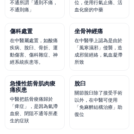
不通所謂「通則不痛，
位，使用行氣止痛、活
不通則痛」
血化瘀的中藥
傷科處置
坐骨神經痛
在中醫屬處置，如酸痛
在中醫學上認為是由於
疾病、脫臼、骨折、運
「風寒濕邪」侵襲，造
動傷害、傷科雜症、神
成邪留經絡，氣血凝滯
經系統疾患等。
所致
急慢性筋骨肌肉痠
脫臼
痛疾患
關節脫臼除了接受手術
中醫把筋骨痠痛歸於
以外，在中醫可使用
「痺症」，是因為氣滯
「免麻醉結構治療」助
血瘀、閉阻不通等所產
復位
生的症狀