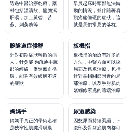
透過中醫治療乾癬，藥
早晨起床時頭部無法轉
材包括溫清飲、龍膽瀉
動的情況，並伴隨著肩
肝湯，加上黃耆、苦
頸疼痛僵硬的症狀，這
蔘、刺蒺藜等
就是我們常見的落枕。
腕隧道症候群
板機指
針對初期症狀輕微的病
板機指的治療有許多的
人，針灸能 夠疏通手腕
方法，中醫方面可以採
部的經絡，促進氣血循
局部及遠處治療，包括
環，能夠有效緩解不適
針對掌指關節附近的局
的症狀
部治療，以及手肘肌肉
緊繃條索處的遠端治療
媽媽手
尿道感染
媽媽手真正的學術名稱
因憋尿而持續緊繃，下
是狹窄性肌腱滑膜囊
腹部及骨盆底肌肉都可