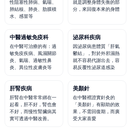
性阻塞性肺病、氣喘、
就是調整身體失衡的部
肺結核、肺炎、肋膜積
分，來回復本來的身體
水、感冒等
中醫過敏免疫科
泌尿科疾病
在中醫可治療的有：過
因泌尿病患體質「肝氣
敏免疫疾病、風濕關節
鬱結」，對於外邪濕熱
炎、氣喘、過敏性鼻
就不容易代謝出去，容
炎、異位性皮膚炎等
易反覆性泌尿道感染
肝腎疾病
美顏針
肝腎在中醫常常綁在一
在中醫裡證實針灸的
起看，肝不好，腎也會
「美顏針」有顯助的效
不好，而慢性腎臟病其
果，不需回復期，而廣
實可透過中醫改善。
受大家喜愛