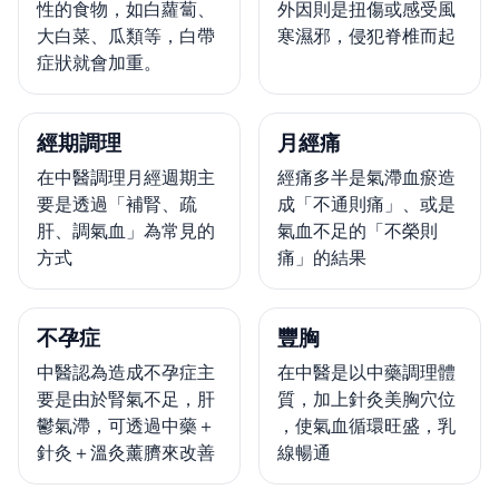
性的食物，如白蘿蔔、
外因則是扭傷或感受風
大白菜、瓜類等，白帶
寒濕邪，侵犯脊椎而起
症狀就會加重。
經期調理
月經痛
在中醫調理月經週期主
經痛多半是氣滯血瘀造
要是透過「補腎、疏
成「不通則痛」、或是
肝、調氣血」為常見的
氣血不足的「不榮則
方式
痛」的結果
不孕症
豐胸
中醫認為造成不孕症主
在中醫是以中藥調理體
要是由於腎氣不足，肝
質，加上針灸美胸穴位
鬱氣滯，可透過中藥＋
，使氣血循環旺盛，乳
針灸＋溫灸薰臍來改善
線暢通