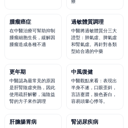
療
腫瘤癌症
過敏體質調理
在中醫治療可幫助抑制
中醫將過敏體質分三大
腫瘤細胞生長，緩解因
證型：肺氣虛、脾氣虛
腫瘤造成各種不適
和腎氣虛。再針對各類
型給合適的中藥
更年期
中風復健
中醫認為最常見的原因
中醫觀點來看：表現出
是肝腎陰虛夾熱，因此
半身不遂，口眼歪斜，
使用疏肝解鬱，滋陰益
言語蹇澀，臉色蒼白，
腎的方子來作調理
容易頭暈心悸等。
肝膽腸胃病
腎泌尿疾病