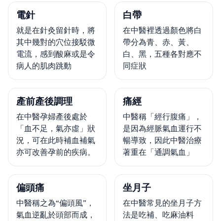
電針
白帶
就是在針灸留針時，將
在中醫裡透過顏色將白
其中幾對的穴位接駁微
帶分為青、赤、黃、
電流，感到酸麻或是令
白、黑，五種各對應不
病人的肌肉跳動
同症狀
產前產後調理
痛經
在中醫孕婦產後處於
中醫稱「經行腹痛」，
「血不足，氣亦虛」狀
是因為經脈氣血運行不
況，可在此時補血補氣
暢導致，因此中醫治療
亦可改善孕前的疾病。
著重在「通調氣血」
偏頭痛
坐月子
中醫稱之為“偏頭風”，
在中醫常見的坐月子方
氣血逆亂於頭部而成，
法是吃補、吃麻油料