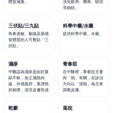
體質減重。
淡化眼周、嘴角、額頭
等細紋。
三伏貼/三九貼
科學中藥/水藥
有鼻過敏、氣喘及易感
提供科學中藥、水藥。
冒體質的人可敷貼「三
伏貼」
濕疹
青春痘
中醫認為濕疹是由於稟
在中醫裡，青春痘主要
賦不耐，加之濕熱內
與「熱」有關，在診治
蘊，外感風邪，風溼熱
方向以「清熱」為主來
邪相搏，浸淫皮膚而成
調整皮膚。
乾癬
落枕