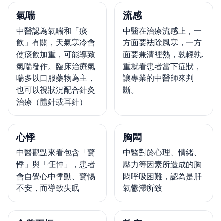
氣喘
流感
中醫認為氣喘和「痰
中醫在治療流感上，一
飲」有關，天氣寒冷會
方面要袪除風寒，一方
使痰飲加重，可能導致
面要兼清裡熱，孰輕孰.
氣喘發作。臨床治療氣
重就看患者當下症狀，
喘多以口服藥物為主，
讓專業的中醫師來判
也可以視狀況配合針灸
斷。
治療（體針或耳針）
心悸
胸悶
中醫觀點來看包含「驚
中醫對於心理、情緒、
悸」與「怔忡」，患者
壓力等因素所造成的胸
會自覺心中悸動、驚惕
悶呼吸困難，認為是肝
不安，而導致失眠
氣鬱滯所致