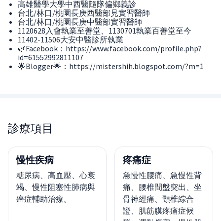
高雄醫學大學中西醫隨隊偏鄉義診
台北/林口/桃園長庚西醫部見實習醫師
台北/林口/桃園長庚中醫部實習醫師
1120628入會執業至善堂、1130701執業百善堂至今
11402-11506大安中醫診所執業
🌿Facebook：https://www.facebook.com/profile.php?
id=61552992811107
🌟Blogger🌟：https://mistershih.blogspot.com/?m=1
診療項目
慢性疾病
疼痛症
糖尿病、高血壓、心衰
急慢性腰痛、急慢性背
竭、慢性阻塞性肺病與
痛、腰椎間盤突出、坐
癌症輔助治療。
骨神經痛、頸椎綜合
證、肌筋膜疼痛症候