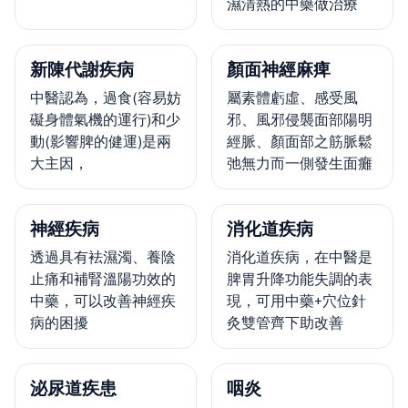
濕清熱的中藥做治療
新陳代謝疾病
顏面神經麻痺
中醫認為，過食(容易妨
屬素體虧虛、感受風
礙身體氣機的運行)和少
邪、風邪侵襲面部陽明
動(影響脾的健運)是兩
經脈、顏面部之筋脈鬆
大主因，
弛無力而一側發生面癱
神經疾病
消化道疾病
透過具有袪濕濁、養陰
消化道疾病，在中醫是
止痛和補腎溫陽功效的
脾胃升降功能失調的表
中藥，可以改善神經疾
現，可用中藥+穴位針
病的困擾
灸雙管齊下助改善
泌尿道疾患
咽炎