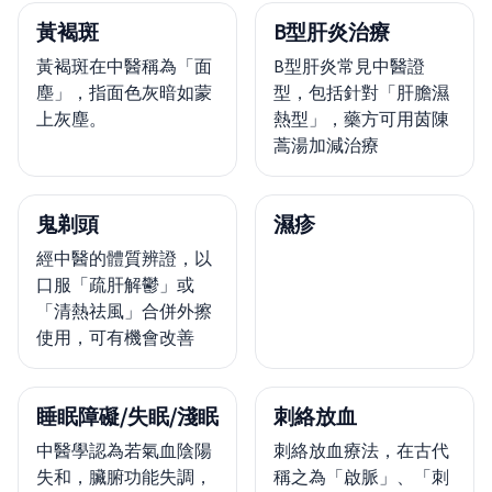
黃褐斑
B型肝炎治療
黃褐斑在中醫稱為「面
B型肝炎常見中醫證
塵」，指面色灰暗如蒙
型，包括針對「肝膽濕
上灰塵。
熱型」，藥方可用茵陳
蒿湯加減治療
鬼剃頭
濕疹
經中醫的體質辨證，以
口服「疏肝解鬱」或
「清熱祛風」合併外擦
使用，可有機會改善
睡眠障礙/失眠/淺眠
刺絡放血
中醫學認為若氣血陰陽
刺絡放血療法，在古代
失和，臟腑功能失調，
稱之為「啟脈」、「刺