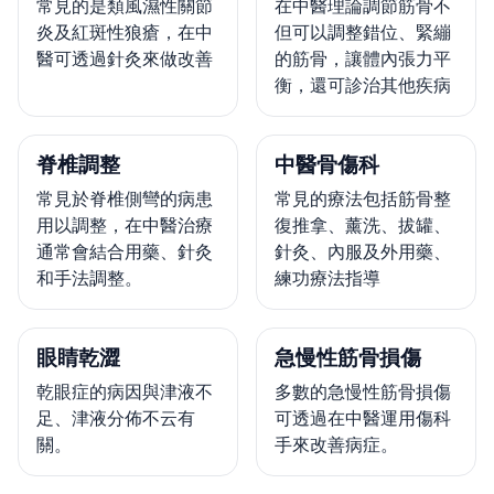
常見的是類風濕性關節
在中醫理論調節筋骨不
炎及紅斑性狼瘡，在中
但可以調整錯位、緊繃
醫可透過針灸來做改善
的筋骨，讓體內張力平
衡，還可診治其他疾病
脊椎調整
中醫骨傷科
常見於脊椎側彎的病患
常見的療法包括筋骨整
用以調整，在中醫治療
復推拿、薰洗、拔罐、
通常會結合用藥、針灸
針灸、內服及外用藥、
和手法調整。
練功療法指導
眼睛乾澀
急慢性筋骨損傷
乾眼症的病因與津液不
多數的急慢性筋骨損傷
足、津液分佈不云有
可透過在中醫運用傷科
關。
手來改善病症。