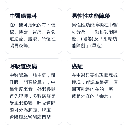
中醫腸胃科
男性性功能障礙
在中醫可治療的有：便
男性性功能障礙在中醫
秘、痔瘡、胃痛、胃食
可分為：「勃起功能障
道逆流、腹瀉、急慢性
礙」(陽萎) 及「射精功
腸胃炎等。
能障礙」(早泄)
呼吸道疾病
癌症
中醫認為「肺主氣，司
在中醫只要出現腫塊或
呼吸，開竅於鼻」，中
硬塊，都認為是癌，原
醫角度來看，外邪侵襲
因可能是內在的「痰」
首先犯肺，多數病症是
或是外在的「毒邪」
受風邪影響，呼吸道問
題可分為肺虛、脾虛、
腎陰虛及腎陽虛四型