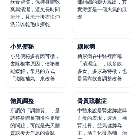
飲食習慣，保持身體乾
部組織的膨大脫出，其
爽與清潔，避免長時間
實痔瘡是一個火氣的展
流汗，且流汗後盡快沖
現
洗並以乾毛巾擦乾
小兒便秘
糖尿病
小兒便秘多有因可循，
糖尿病在中醫裡面稱
去除根本原因，便祕自
「消渴症」，以多飲、
能緩解，常見的方式
多食、多尿為特徵，也
「滋陰補氣」來改善
是需靠飲食調整改善
體質調整
骨質疏鬆症
所謂的「調體質」，是
中醫來說是腎虛脾虛與
調整身體長期慢性累積
血瘀的表現，透過「補
的問題，可能是先天體
腎壯骨、益氣健脾為
質或後天作息的紊亂
主，活血化瘀為輔」治