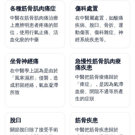
各種筋骨肌肉痛症
傷科處置
中醫在筋骨肌肉痛治療
在中醫屬處置，如酸痛
上應辨明患者疼痛的部
疾病、脫臼、骨折、運
位，使用行氣止痛、活
動傷害、傷科雜症、神
血化瘀的中藥
經系統疾患等。
坐骨神經痛
急慢性筋骨肌肉痠
痛疾患
在中醫學上認為是由於
中醫把筋骨痠痛歸於
「風寒濕邪」侵襲，造
「痺症」，是因為氣滯
成邪留經絡，氣血凝滯
血瘀、閉阻不通等所產
所致
生的症狀
脫臼
筋骨疾患
關節脫臼除了接受手術
中醫把筋骨疾患歸於