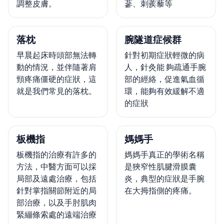
調整皮膚。
蔘、刺蒺藜等
落枕
腕隧道症候群
早晨起床時頭部無法轉
針對初期症狀輕微的病
動的情況，並伴隨著肩
人，針灸能 夠疏通手腕
頸疼痛僵硬的症狀，這
部的經絡，促進氣血循
就是我們常見的落枕。
環，能夠有效緩解不適
的症狀
板機指
媽媽手
板機指的治療有許多的
媽媽手真正的學術名稱
方法，中醫方面可以採
是狹窄性肌腱滑膜囊
局部及遠處治療，包括
炎，典型的症狀是手腕
針對掌指關節附近的局
在大拇指側的疼痛。
部治療，以及手肘肌肉
緊繃條索處的遠端治療