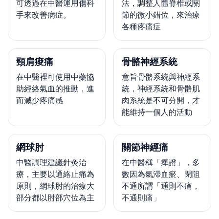
可透過在中醫運用傷科
法，調整人體脊椎或關
手來改善病症。
節的微小錯位，來治療
各種疼痛症
頸肩痠痛
骨骼神經系統
在中醫裡可使用中藥協
意旨骨骼系統與神經系
助經絡氣血的推動，進
統，神經系統和骨骼肌
而減少疼痛感
肉系統是不可分開，才
能維持一個人的活動
網球肘
關節神經痛
中醫調理建議針灸治
在中醫稱「痺證」，多
療，主要以通絡止痛為
數因為氣滯血瘀、閉阻
原則，網球肘的治療大
不通所謂「通則不痛，
部分都以肘部穴位為主
不通則痛」