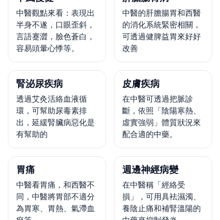
中醫觀點來看：表現出
中醫的肝膽腸胃和西醫
半身不遂，口眼歪斜，
的消化系統緊密相關，
言語蹇澀，臉色蒼白，
可透過健脾益胃來好好
容易頭暈心悸等。
改善
腎泌尿疾病
皮膚疾病
透過艾灸活絡血液循
在中醫可透過把脈診
環，可幫助尿毒素排
斷，依照「陰陽寒熱、
出，延緩腎臟病惡化是
虛實強弱」體質狀況來
有幫助的
配合適的中藥。
胃痛
週邊神經病變
中醫看胃痛，和西醫不
在中醫稱「經絡受
同，中醫將胃部不適分
損」，可用具袪濕濁、
為胃寒、胃熱、氣滯血
養陰止痛和補腎溫陽的