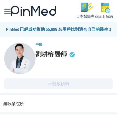
日本醫療專區
線上預約
線上預約醫師、院所
PinMed 已經成功幫助 55,898 名用戶找到適合自己的醫生 :)
醫師專欄專訪
中醫
劉耕榕
醫師
健康主題館
我是醫療人員
不開放預約
無執業院所