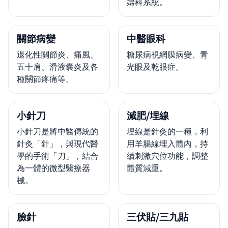
婦科系統。
關節病變
中醫眼科
退化性關節炎、痛風、
糖尿病視網膜病變、青
五十肩、滑液囊炎及各
光眼及乾眼症。
種關節疼痛等。
小針刀
減肥/埋線
小針刀是將中醫傳統的
埋線是針灸的一種，利
針灸「針」，與現代醫
用羊腸線埋入體內，持
學的手術「刀」，結合
續刺激穴位功能，調整
為一體的微型醫療器
體質減重。
械。
臉針
三伏貼/三九貼