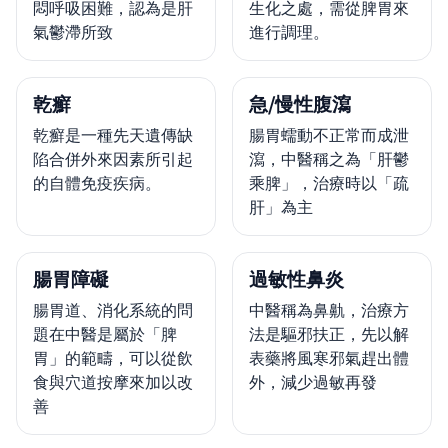
悶呼吸困難，認為是肝
生化之處，需從脾胃來
氣鬱滯所致
進行調理。
乾癬
急/慢性腹瀉
乾癬是一種先天遺傳缺
腸胃蠕動不正常而成泄
陷合併外來因素所引起
瀉，中醫稱之為「肝鬱
的自體免疫疾病。
乘脾」，治療時以「疏
肝」為主
腸胃障礙
過敏性鼻炎
腸胃道、消化系統的問
中醫稱為鼻鼽，治療方
題在中醫是屬於「脾
法是驅邪扶正，先以解
胃」的範疇，可以從飲
表藥將風寒邪氣趕出體
食與穴道按摩來加以改
外，減少過敏再發
善