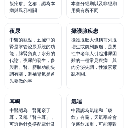
飯疙瘩」之稱，認為本
本會分經期以及非經期
病與風邪相關
用藥有所不同
夜尿
攝護腺疾患
中醫的觀點，五臟中的
攝護腺肥大也稱前列腺
腎是掌管泌尿系統的功
增生或前列腺瘤，是男
能，脾腎負責了水分的
性中老年人引起排尿困
代謝，夜尿的發生，多
難的一種常見疾病，與
與脾、腎、膀胱功能失
內分泌失調，性激素紊
調有關，調補腎氣是首
亂有關。
先要做的事
耳鳴
氣喘
中醫認為，腎開竅于
中醫認為氣喘和「痰
耳，又稱「腎主耳」，
飲」有關，天氣寒冷會
可透過針灸搭配電針及
使痰飲加重，可能導致