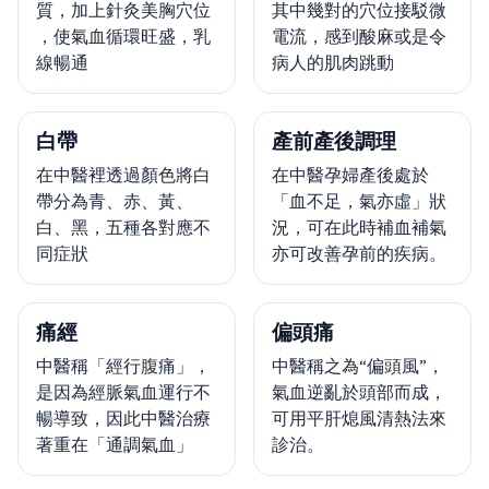
質，加上針灸美胸穴位
其中幾對的穴位接駁微
，使氣血循環旺盛，乳
電流，感到酸麻或是令
線暢通
病人的肌肉跳動
白帶
產前產後調理
在中醫裡透過顏色將白
在中醫孕婦產後處於
帶分為青、赤、黃、
「血不足，氣亦虛」狀
白、黑，五種各對應不
況，可在此時補血補氣
同症狀
亦可改善孕前的疾病。
痛經
偏頭痛
中醫稱「經行腹痛」，
中醫稱之為“偏頭風”，
是因為經脈氣血運行不
氣血逆亂於頭部而成，
暢導致，因此中醫治療
可用平肝熄風清熱法來
著重在「通調氣血」
診治。