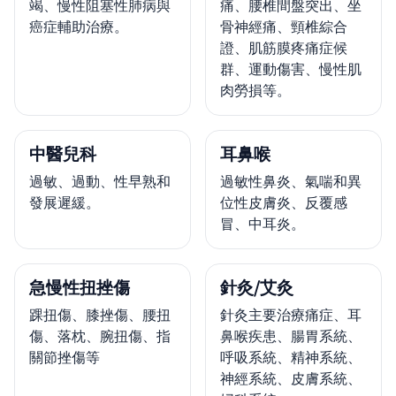
竭、慢性阻塞性肺病與
痛、腰椎間盤突出、坐
癌症輔助治療。
骨神經痛、頸椎綜合
證、肌筋膜疼痛症候
群、運動傷害、慢性肌
肉勞損等。
中醫兒科
耳鼻喉
過敏、過動、性早熟和
過敏性鼻炎、氣喘和異
發展遲緩。
位性皮膚炎、反覆感
冒、中耳炎。
急慢性扭挫傷
針灸/艾灸
踝扭傷、膝挫傷、腰扭
針灸主要治療痛症、耳
傷、落枕、腕扭傷、指
鼻喉疾患、腸胃系統、
關節挫傷等
呼吸系統、精神系統、
神經系統、皮膚系統、