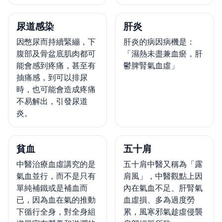
尿道感染
肝炎
因憋尿而持續緊繃，下
肝炎的病因病機是：
腹部及骨盆底肌肉都可
「濕熱未盡兼血瘀，肝
能會感到疼痛，甚至有
鬱脾腎氣血虛」
抽痛感，到可以排尿
時，也可能會造成疼痛
不易解出，引發尿道
炎。
貧血
五十肩
中醫治療血虛講究的是
五十肩中醫又稱為「露
氣血並行，而不是只有
肩風」，中醫觀點上因
單純補鐵或是補血而
內在氣血不足、肝腎氣
已，因為血在氣的推動
血虛損、多為過度勞
下循行全身，對全身組
累，風寒邪氣趁虛侵襲