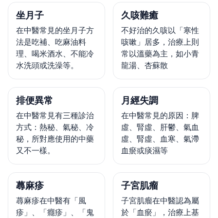
坐月子
久咳難癒
在中醫常見的坐月子方
不好治的久咳以「寒性
法是吃補、吃麻油料
咳嗽」居多，治療上則
理、喝米酒水、不能冷
常以溫藥為主，如小青
水洗頭或洗澡等。
龍湯、杏蘇散
排便異常
月經失調
在中醫常見有三種診治
在中醫常見的原因：脾
方式：熱秘、氣秘、冷
虛、腎虛、肝鬱、氣血
秘，所對應使用的中藥
虛、腎虛、血寒、氣滯
又不一樣。
血瘀或痰濕等
蕁麻疹
子宮肌瘤
蕁麻疹在中醫有「風
子宮肌瘤在中醫認為屬
疹」、「癮疹」、「鬼
於「血瘀」，治療上基