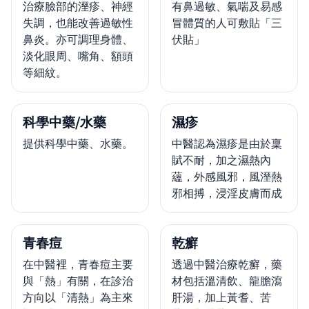
治療臉部的溼疹、神經
有鼻過敏、氣喘及易感
失調，也能改善過敏性
冒體質的人可敷貼「三
鼻炎。亦可調理身體、
伏貼」
淡化眼周、嘴角、額頭
等細紋。
科學中藥/水藥
濕疹
提供科學中藥、水藥。
中醫認為濕疹是由於稟
賦不耐，加之濕熱內
蘊，外感風邪，風溼熱
邪相搏，浸淫皮膚而成
青春痘
乾癬
在中醫裡，青春痘主要
透過中醫治療乾癬，藥
與「熱」有關，在診治
材包括溫清飲、龍膽瀉
方向以「清熱」為主來
肝湯，加上黃耆、苦