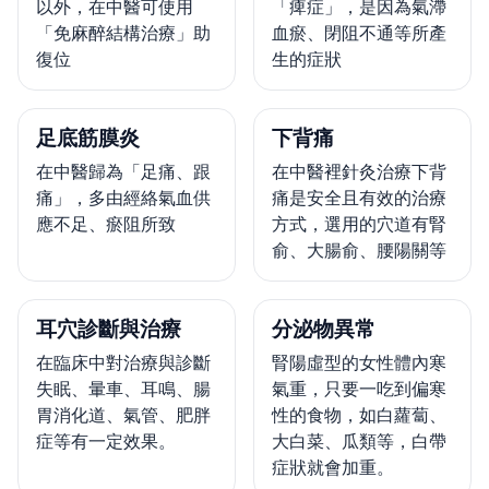
以外，在中醫可使用
「痺症」，是因為氣滯
「免麻醉結構治療」助
血瘀、閉阻不通等所產
復位
生的症狀
足底筋膜炎
下背痛
在中醫歸為「足痛、跟
在中醫裡針灸治療下背
痛」，多由經絡氣血供
痛是安全且有效的治療
應不足、瘀阻所致
方式，選用的穴道有腎
俞、大腸俞、腰陽關等
耳穴診斷與治療
分泌物異常
在臨床中對治療與診斷
腎陽虛型的女性體內寒
失眠、暈車、耳鳴、腸
氣重，只要一吃到偏寒
胃消化道、氣管、肥胖
性的食物，如白蘿蔔、
症等有一定效果。
大白菜、瓜類等，白帶
症狀就會加重。