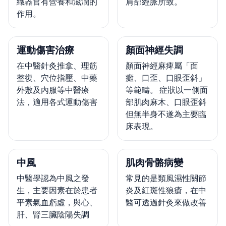
織器官有營養和滋潤的
肩部經脈所致。
作用。
運動傷害治療
顏面神經失調
在中醫針灸推拿、理筋
顏面神經麻痺屬「面
整復、穴位指壓、中藥
癱、口歪、口眼歪斜」
外敷及內服等中醫療
等範疇。 症狀以一側面
法，適用各式運動傷害
部肌肉麻木、口眼歪斜
但無半身不遂為主要臨
床表現。
中風
肌肉骨骼病變
中醫學認為中風之發
常見的是類風濕性關節
生，主要因素在於患者
炎及紅斑性狼瘡，在中
平素氣血虧虛，與心、
醫可透過針灸來做改善
肝、腎三臟陰陽失調