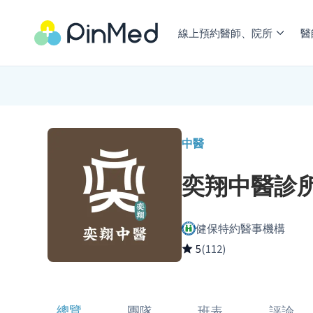
線上預約醫師、院所
醫
中醫
奕翔中醫診
健保特約醫事機構
5
(112)
總覽
團隊
班表
評論