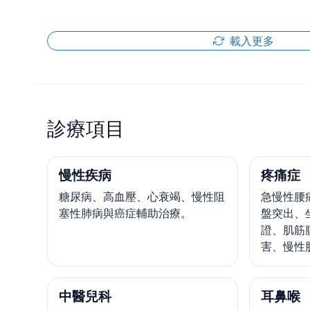
載入更多
診療項目
慢性疾病
疼痛症
糖尿病、高血壓、心衰竭、慢性阻
急慢性腰
塞性肺病與癌症輔助治療。
盤突出、
證、肌筋
害、慢性
中醫兒科
耳鼻喉