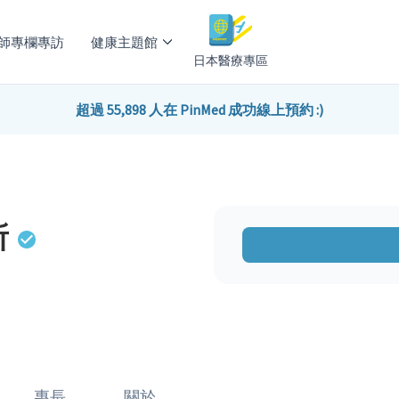
師專欄專訪
健康主題館
日本醫療專區
超過 55,898 人在 PinMed 成功線上預約 :)
所
專長
關於