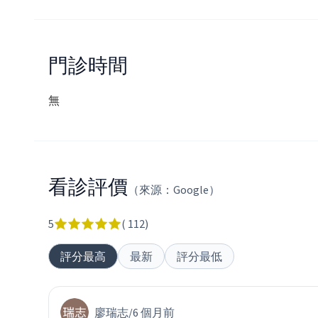
門診時間
無
看診評價
（來源：Google）
5
(
112
)
評分最高
最新
評分最低
廖瑞志
/
6 個月前