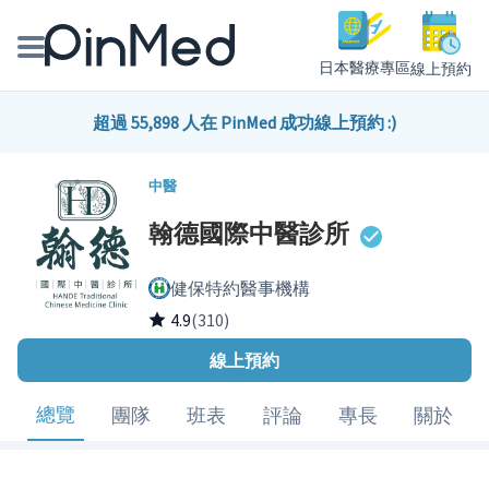
日本醫療專區
線上預約
線上預約醫師、院所
超過 55,898 人在 PinMed 成功線上預約 :)
醫師專欄專訪
中醫
翰德國際中醫診所
健康主題館
健保特約醫事機構
我是醫療人員
4.9
(310)
線上預約
總覽
團隊
班表
評論
專長
關於