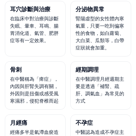
耳穴診斷與治療
分泌物異常
在臨床中對治療與診斷
腎陽虛型的女性體內寒
失眠、暈車、耳鳴、腸
氣重，只要一吃到偏寒
胃消化道、氣管、肥胖
性的食物，如白蘿蔔、
症等有一定效果。
大白菜、瓜類等，白帶
症狀就會加重。
骨刺
經期調理
在中醫稱為「痺症」，
在中醫調理月經週期主
內因與肝腎失調有關，
要是透過「補腎、疏
外因則是扭傷或感受風
肝、調氣血」為常見的
寒濕邪，侵犯脊椎而起
方式
月經痛
不孕症
經痛多半是氣滯血瘀造
中醫認為造成不孕症主