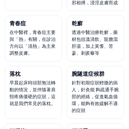
邪相搏，浸淫皮膚而成
青春痘
乾癬
在中醫裡，青春痘主要
透過中醫治療乾癬，藥
與「熱」有關，在診治
材包括溫清飲、龍膽瀉
方向以「清熱」為主來
肝湯，加上黃耆、苦
調整皮膚。
蔘、刺蒺藜等
落枕
腕隧道症候群
早晨起床時頭部無法轉
針對初期症狀輕微的病
動的情況，並伴隨著肩
人，針灸能 夠疏通手腕
頸疼痛僵硬的症狀，這
部的經絡，促進氣血循
就是我們常見的落枕。
環，能夠有效緩解不適
的症狀