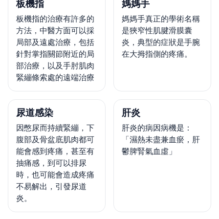
板機指
媽媽手
板機指的治療有許多的
媽媽手真正的學術名稱
方法，中醫方面可以採
是狹窄性肌腱滑膜囊
局部及遠處治療，包括
炎，典型的症狀是手腕
針對掌指關節附近的局
在大拇指側的疼痛。
部治療，以及手肘肌肉
緊繃條索處的遠端治療
尿道感染
肝炎
因憋尿而持續緊繃，下
肝炎的病因病機是：
腹部及骨盆底肌肉都可
「濕熱未盡兼血瘀，肝
能會感到疼痛，甚至有
鬱脾腎氣血虛」
抽痛感，到可以排尿
時，也可能會造成疼痛
不易解出，引發尿道
炎。