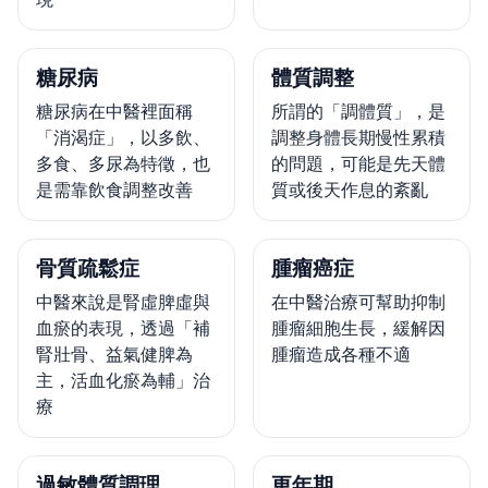
糖尿病
體質調整
糖尿病在中醫裡面稱
所謂的「調體質」，是
「消渴症」，以多飲、
調整身體長期慢性累積
多食、多尿為特徵，也
的問題，可能是先天體
是需靠飲食調整改善
質或後天作息的紊亂
骨質疏鬆症
腫瘤癌症
中醫來說是腎虛脾虛與
在中醫治療可幫助抑制
血瘀的表現，透過「補
腫瘤細胞生長，緩解因
腎壯骨、益氣健脾為
腫瘤造成各種不適
主，活血化瘀為輔」治
療
過敏體質調理
更年期