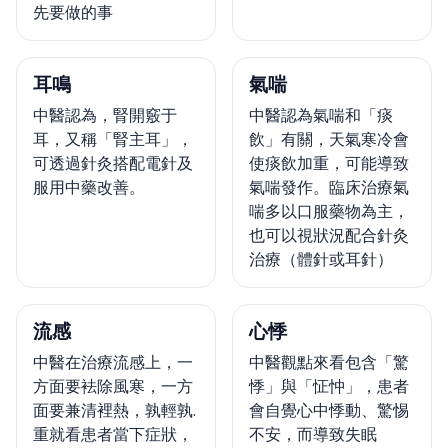
先要做的事
耳鳴
氣喘
中醫認為，腎開竅于
中醫認為氣喘和「痰
耳，又稱「腎主耳」，
飲」有關，天氣寒冷會
可透過針灸搭配電針及
使痰飲加重，可能導致
服用中藥改善。
氣喘發作。臨床治療氣
喘多以口服藥物為主，
也可以視狀況配合針灸
治療（體針或耳針）
流感
心悸
中醫在治療流感上，一
中醫觀點來看包含「驚
方面要袪除風寒，一方
悸」與「怔忡」，患者
面要兼清裡熱，孰輕孰.
會自覺心中悸動、驚惕
重就看患者當下症狀，
不安，而導致失眠