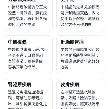
中醫將過敏體質分三大
中醫認為最常見的原因
證型：肺氣虛、脾氣虛
是肝腎陰虛夾熱，因此
和腎氣虛。再針對各類
使用疏肝解鬱，滋陰益
型給合適的中藥
腎的方子來作調理
中風復健
肝膽腸胃病
中醫觀點來看：表現出
中醫的肝膽腸胃和西醫
半身不遂，口眼歪斜，
的消化系統緊密相關，
言語蹇澀，臉色蒼白，
可透過健脾益胃來好好
容易頭暈心悸等。
改善
腎泌尿疾病
皮膚疾病
透過艾灸活絡血液循
在中醫可透過把脈診
環，可幫助尿毒素排
斷，依照「陰陽寒熱、
出，延緩腎臟病惡化是
虛實強弱」體質狀況來