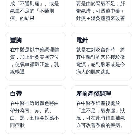
成「不通則痛」、或是
要是由於腎氣不足，肝
氣血不足的「不榮則
鬱氣滯，可透過中藥＋
痛」的結果
針灸＋溫灸薰臍來改善
豐胸
電針
在中醫是以中藥調理體
就是在針灸留針時，將
質，加上針灸美胸穴位
其中幾對的穴位接駁微
，使氣血循環旺盛，乳
電流，感到酸麻或是令
線暢通
病人的肌肉跳動
白帶
產前產後調理
在中醫裡透過顏色將白
在中醫孕婦產後處於
帶分為青、赤、黃、
「血不足，氣亦虛」狀
白、黑，五種各對應不
況，可在此時補血補氣
同症狀
亦可改善孕前的疾病。