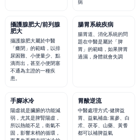
病
攝護腺肥大/前列腺
腸胃系統疾病
肥大
腸胃道、消化系統的問
攝護腺肥大屬於中醫
題在中醫是屬於「脾
「癃閉」的範疇，以排
胃」的範疇，如果脾胃
尿困難、小便量少、點
過濕，身體就會失調
滴而出，甚至小便閉塞
不通為主證的一種疾
患。
手腳冰冷
胃酸逆流
陽虛就是臟腑的功能減
中醫處理方式-健脾益
弱，尤其是脾腎陽虛，
胃、益氣補血: 黨參、白
所以熱能不足，衛氣不
朮、茯苓、山藥、黃耆
固，影響末梢的循環，
都可以補脾益氣