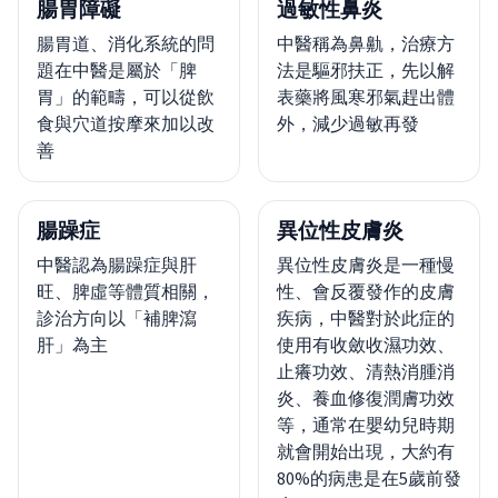
腸胃障礙
過敏性鼻炎
腸胃道、消化系統的問
中醫稱為鼻鼽，治療方
題在中醫是屬於「脾
法是驅邪扶正，先以解
胃」的範疇，可以從飲
表藥將風寒邪氣趕出體
食與穴道按摩來加以改
外，減少過敏再發
善
腸躁症
異位性皮膚炎
中醫認為腸躁症與肝
異位性皮膚炎是一種慢
旺、脾虛等體質相關，
性、會反覆發作的皮膚
診治方向以「補脾瀉
疾病，中醫對於此症的
肝」為主
使用有收斂收濕功效、
止癢功效、清熱消腫消
炎、養血修復潤膚功效
等，通常在嬰幼兒時期
就會開始出現，大約有
80%的病患是在5歲前發