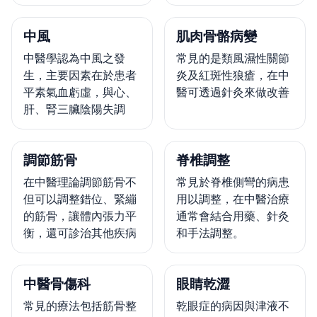
中風
肌肉骨骼病變
中醫學認為中風之發
常見的是類風濕性關節
生，主要因素在於患者
炎及紅斑性狼瘡，在中
平素氣血虧虛，與心、
醫可透過針灸來做改善
肝、腎三臟陰陽失調
調節筋骨
脊椎調整
在中醫理論調節筋骨不
常見於脊椎側彎的病患
但可以調整錯位、緊繃
用以調整，在中醫治療
的筋骨，讓體內張力平
通常會結合用藥、針灸
衡，還可診治其他疾病
和手法調整。
中醫骨傷科
眼睛乾澀
常見的療法包括筋骨整
乾眼症的病因與津液不