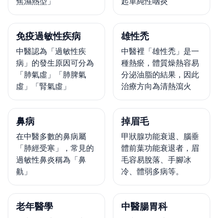
焦濕熱型」
起單純性咽炎
免疫過敏性疾病
雄性禿
中醫認為「過敏性疾
中醫裡「雄性禿」是一
病」的發生原因可分為
種熱瘀，體質燥熱容易
「肺氣虛」「肺脾氣
分泌油脂的結果，因此
虛」「腎氣虛」
治療方向為清熱瀉火
鼻病
掉眉毛
在中醫多數的鼻病屬
甲狀腺功能衰退、腦垂
「肺經受寒」，常見的
體前葉功能衰退者，眉
過敏性鼻炎稱為「鼻
毛容易脫落、手腳冰
鼽」
冷、體弱多病等。
老年醫學
中醫腸胃科