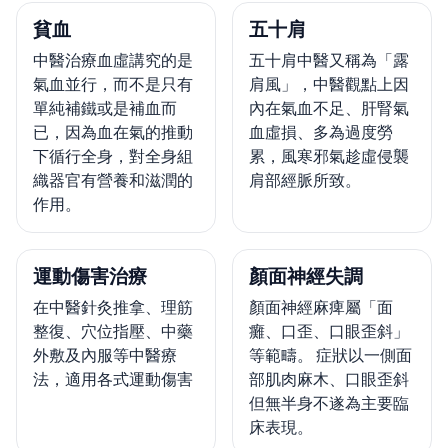
貧血
五十肩
中醫治療血虛講究的是
五十肩中醫又稱為「露
氣血並行，而不是只有
肩風」，中醫觀點上因
單純補鐵或是補血而
內在氣血不足、肝腎氣
已，因為血在氣的推動
血虛損、多為過度勞
下循行全身，對全身組
累，風寒邪氣趁虛侵襲
織器官有營養和滋潤的
肩部經脈所致。
作用。
運動傷害治療
顏面神經失調
在中醫針灸推拿、理筋
顏面神經麻痺屬「面
整復、穴位指壓、中藥
癱、口歪、口眼歪斜」
外敷及內服等中醫療
等範疇。 症狀以一側面
法，適用各式運動傷害
部肌肉麻木、口眼歪斜
但無半身不遂為主要臨
床表現。