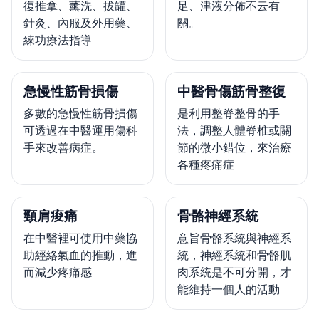
復推拿、薰洗、拔罐、
足、津液分佈不云有
針灸、內服及外用藥、
關。
練功療法指導
急慢性筋骨損傷
中醫骨傷筋骨整復
多數的急慢性筋骨損傷
是利用整脊整骨的手
可透過在中醫運用傷科
法，調整人體脊椎或關
手來改善病症。
節的微小錯位，來治療
各種疼痛症
頸肩痠痛
骨骼神經系統
在中醫裡可使用中藥協
意旨骨骼系統與神經系
助經絡氣血的推動，進
統，神經系統和骨骼肌
而減少疼痛感
肉系統是不可分開，才
能維持一個人的活動