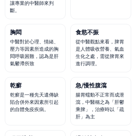
讓專業的中醫師來判
斷。
胸悶
食慾不振
中醫對於心理、情緒、
從中醫觀點來看，脾胃
壓力等因素所造成的胸
是人體吸收營養、氣血
悶呼吸困難，認為是肝
生化之處，需從脾胃來
氣鬱滯所致
進行調理。
乾癬
急/慢性腹瀉
乾癬是一種先天遺傳缺
腸胃蠕動不正常而成泄
陷合併外來因素所引起
瀉，中醫稱之為「肝鬱
的自體免疫疾病。
乘脾」，治療時以「疏
肝」為主