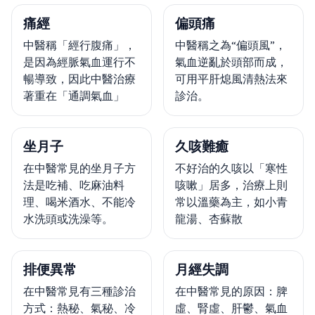
痛經
偏頭痛
中醫稱「經行腹痛」，
中醫稱之為“偏頭風”，
是因為經脈氣血運行不
氣血逆亂於頭部而成，
暢導致，因此中醫治療
可用平肝熄風清熱法來
著重在「通調氣血」
診治。
坐月子
久咳難癒
在中醫常見的坐月子方
不好治的久咳以「寒性
法是吃補、吃麻油料
咳嗽」居多，治療上則
理、喝米酒水、不能冷
常以溫藥為主，如小青
水洗頭或洗澡等。
龍湯、杏蘇散
排便異常
月經失調
在中醫常見有三種診治
在中醫常見的原因：脾
方式：熱秘、氣秘、冷
虛、腎虛、肝鬱、氣血