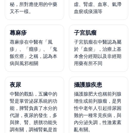
秘，所對應使用的中藥
虛、腎虛、血寒、氣滯
又不一樣。
血瘀或痰濕等
蕁麻疹
子宮肌瘤
蕁麻疹在中醫有「風
子宮肌瘤在中醫認為屬
疹」、「癮疹」、「鬼
於「血瘀」，治療上基
飯疙瘩」之稱，認為本
本會分經期以及非經期
病與風邪相關
用藥有所不同
夜尿
攝護腺疾患
中醫的觀點，五臟中的
攝護腺肥大也稱前列腺
腎是掌管泌尿系統的功
增生或前列腺瘤，是男
能，脾腎負責了水分的
性中老年人引起排尿困
代謝，夜尿的發生，多
難的一種常見疾病，與
與脾、腎、膀胱功能失
內分泌失調，性激素紊
調有關，調補腎氣是首
亂有關。