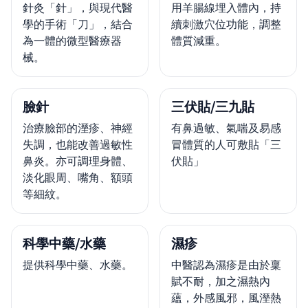
針灸「針」，與現代醫
用羊腸線埋入體內，持
學的手術「刀」，結合
續刺激穴位功能，調整
為一體的微型醫療器
體質減重。
械。
臉針
三伏貼/三九貼
治療臉部的溼疹、神經
有鼻過敏、氣喘及易感
失調，也能改善過敏性
冒體質的人可敷貼「三
鼻炎。亦可調理身體、
伏貼」
淡化眼周、嘴角、額頭
等細紋。
科學中藥/水藥
濕疹
提供科學中藥、水藥。
中醫認為濕疹是由於稟
賦不耐，加之濕熱內
蘊，外感風邪，風溼熱