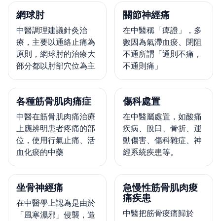
網球肘
關節神經痛
中醫調理建議針灸治
在中醫稱「痺證」，多
療，主要以通絡止痛為
數因為氣滯血瘀、閉阻
原則，網球肘的治療大
不通所謂「通則不痛，
部分都以肘部穴位為主
不通則痛」
各種筋骨肌肉痛症
傷科處置
中醫在筋骨肌肉痛治療
在中醫屬處置，如酸痛
上應辨明患者疼痛的部
疾病、脫臼、骨折、運
位，使用行氣止痛、活
動傷害、傷科雜症、神
血化瘀的中藥
經系統疾患等。
坐骨神經痛
急慢性筋骨肌肉痠
痛疾患
在中醫學上認為是由於
中醫把筋骨痠痛歸於
「風寒濕邪」侵襲，造