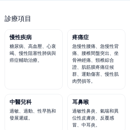
診療項目
慢性疾病
疼痛症
糖尿病、高血壓、心衰
急慢性腰痛、急慢性背
竭、慢性阻塞性肺病與
痛、腰椎間盤突出、坐
癌症輔助治療。
骨神經痛、頸椎綜合
證、肌筋膜疼痛症候
群、運動傷害、慢性肌
肉勞損等。
中醫兒科
耳鼻喉
過敏、過動、性早熟和
過敏性鼻炎、氣喘和異
發展遲緩。
位性皮膚炎、反覆感
冒、中耳炎。