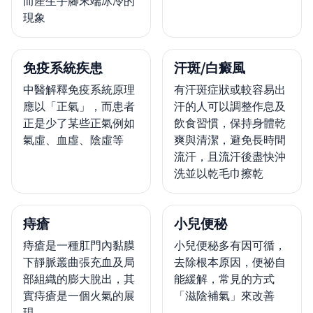
而產生手腳末端冰冷的
現象
免疫系統疾患
汗斑/白癜風
中醫解釋免疫系統原理
有汗斑症狀或較容易出
應以「正氣」，而患者
汗的人可以調整作息及
正是少了某些正氣例如
飲食習慣，保持身體乾
氣虛、血虛、陰虛等
爽與清潔，避免長時間
流汗，且流汗後盡快沖
洗並以乾毛巾擦乾
痔瘡
小兒便秘
痔瘡是一種肛門內黏膜
小兒便秘多有因可循，
下靜脈叢曲張充血及局
去除根本原因，便祕自
部組織的膨大脫出，其
能緩解，常見的方式
實痔瘡是一個火氣的展
「滋陰補氣」來改善
現