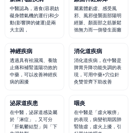
中醫認為，過食(容易妨
屬素體虧虛、感受風
礙身體氣機的運行)和少
邪、風邪侵襲面部陽明
動(影響脾的健運)是兩
經脈、顏面部之筋脈鬆
大主因，
弛無力而一側發生面癱
神經疾病
消化道疾病
透過具有袪濕濁、養陰
消化道疾病，在中醫是
止痛和補腎溫陽功效的
脾胃升降功能失調的表
中藥，可以改善神經疾
現，可用中藥+穴位針
病的困擾
灸雙管齊下助改善
泌尿道疾患
咽炎
在中醫，泌尿道感染屬
在中醫是「虛火喉痹」
於「淋症」，又可分
的表現，病變初期因肺
「肝氣鬱結型」與「下
腎陰虛，虛火上擾，引