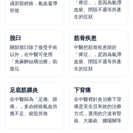
「痺症」，是因為氣滯
成邪留經絡，氣血凝滯
血瘀、閉阻不通等所產
所致
生的症狀
脫臼
筋骨疾患
關節脫臼除了接受手術
中醫把筋骨疾患歸於
以外，在中醫可使用
「痺症」，是因為氣滯
「免麻醉結構治療」助
血瘀、閉阻不通等所產
復位
生的症狀
足底筋膜炎
下背痛
在中醫歸為「足痛、跟
在中醫裡針灸治療下背
痛」，多由經絡氣血供
痛是安全且有效的治療
應不足、瘀阻所致
方式，選用的穴道有腎
俞、大腸俞、腰陽關等