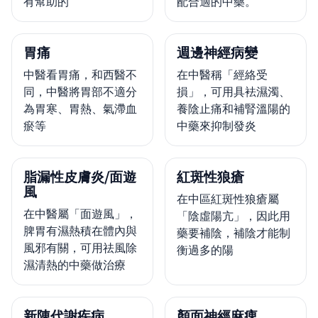
有幫助的
配合適的中藥。
胃痛
週邊神經病變
中醫看胃痛，和西醫不
在中醫稱「經絡受
同，中醫將胃部不適分
損」，可用具袪濕濁、
為胃寒、胃熱、氣滯血
養陰止痛和補腎溫陽的
瘀等
中藥來抑制發炎
脂漏性皮膚炎/面遊
紅斑性狼瘡
風
在中區紅斑性狼瘡屬
在中醫屬「面遊風」，
「陰虛陽亢」，因此用
脾胃有濕熱積在體內與
藥要補陰，補陰才能制
風邪有關，可用祛風除
衡過多的陽
濕清熱的中藥做治療
新陳代謝疾病
顏面神經麻痺