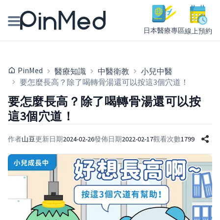
日本醫療專區
線上預約
線上預約醫師、院所
PinMed
醫療知識
中醫衛教
小兒中醫
醫師專欄專訪
要怎麼長高？除了喝轉骨湯還可以按這3個穴道！
要怎麼長高？除了喝轉骨湯還可以按
健康主題館
這3個穴道！
我是醫療人員
作者
山豆
更新日期
2024-02-26
發佈日期
2022-02-17
觀看次數
1799