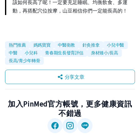
該如何長高了呢！一定要充足睡眠、均衡飲食、多運
動，再搭配穴位按摩，山豆相信你們一定能長高的！
熱門推薦
媽媽寶寶
中醫衛教
針灸推拿
小兒中醫
中醫
小兒科
青春期生長發育評估
身材矮小/長高
長高/青少年轉骨
分享文章
加入PinMed官方帳號，更多健康資訊
不錯過