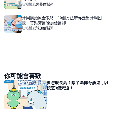
駐站權威
吳旻修
醫師
牙周病治療全攻略！10個方法帶你走出牙周困
擾｜慕樂牙醫陳加信醫師
駐站權威
陳加信
醫師
你可能會喜歡
要怎麼長高？除了喝轉骨湯還可以
按這3個穴道！