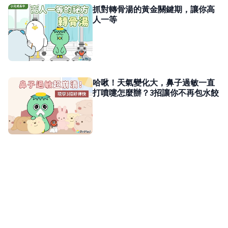
抓對轉骨湯的黃金關鍵期，讓你高
人一等
哈啾！天氣變化大，鼻子過敏一直
打噴嚏怎麼辦？3招讓你不再包水餃