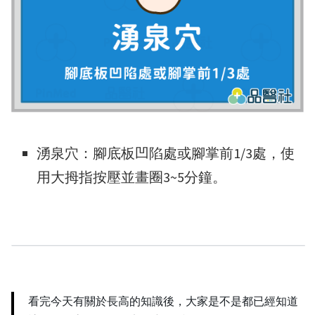
湧泉穴：腳底板凹陷處或腳掌前1/3處，使
用大拇指按壓並畫圈3~5分鐘。
看完今天有關於長高的知識後，大家是不是都已經知道