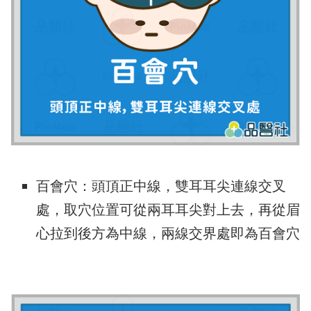
百會穴：頭頂正中線，雙耳耳尖連線交叉
處，取穴位置可從兩耳耳尖對上去，再從眉
心拉到後方為中線，兩線交界處即為百會穴