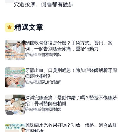
穴道按摩、側睡都有撇步
精選文章
關節軟骨修復是什麼？手術方式、費用、案
例，一起告別膝蓋疼痛，重拾行動力！
駐站權威
曾柏凱
醫師
牙齦出血、口臭別輕忽！陳加信醫師解析牙周
病症狀4階段
駐站權威
陳加信
醫師
深蹲完膝蓋痛！是動作錯了嗎？醫授不傷膝妙
招｜骨科醫師曾柏凱
駐站權威
曾柏凱
醫師
麗珠蘭水光效果好嗎？功效、價格、適合族群
完整解析