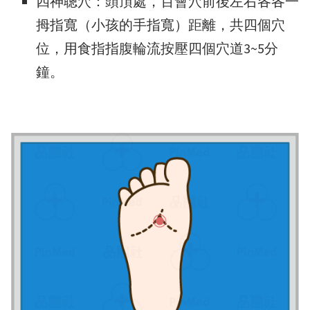
四神聰穴：頭頂處，百會穴前後左右各各一
拇指寬（小孩的手指寬）距離，共四個穴
位，用食指指腹輪流按壓四個穴道3~5分
鐘。