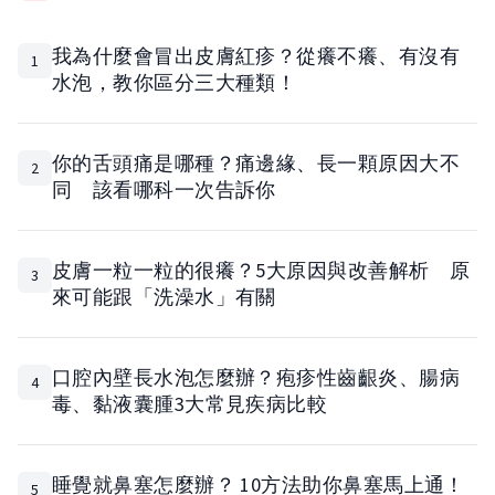
我為什麼會冒出皮膚紅疹？從癢不癢、有沒有
1
水泡，教你區分三大種類！
你的舌頭痛是哪種？痛邊緣、長一顆原因大不
2
同 該看哪科一次告訴你
皮膚一粒一粒的很癢？5大原因與改善解析 原
3
來可能跟「洗澡水」有關
口腔內壁長水泡怎麼辦？疱疹性齒齦炎、腸病
4
毒、黏液囊腫3大常見疾病比較
睡覺就鼻塞怎麼辦？ 10方法助你鼻塞馬上通！
5