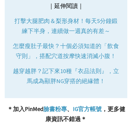
｜延伸閱讀｜
打擊大腿肥肉＆梨形身材！每天5分鐘鍛
練下半身，連續做一週真的有差～
怎麼瘦肚子最快？十個必須知道的「飲食
守則」，搭配穴道按摩快速消滅小腹！
越穿越胖？記下來10種『衣品法則』，立
馬成為顯胖NG穿搭的絕緣體！
＊加入PinMed
臉書粉專
、
IG官方帳號
，更多健
康資訊不錯過＊