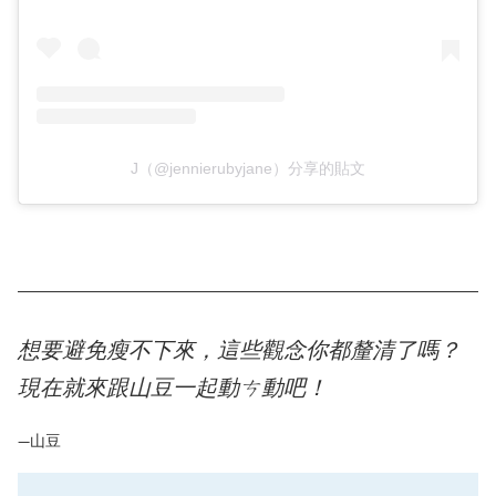
J（@jennierubyjane）分享的貼文
想要避免瘦不下來，這些觀念你都釐清了嗎？
現在就來跟山豆一起動ㄘ動吧！
—山豆