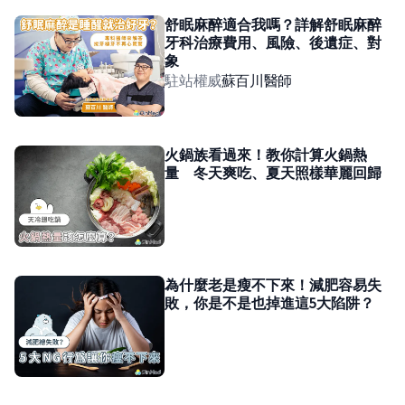
舒眠麻醉適合我嗎？詳解舒眠麻醉
牙科治療費用、風險、後遺症、對
象
駐站權威
蘇百川
醫師
火鍋族看過來！教你計算火鍋熱
量 冬天爽吃、夏天照樣華麗回歸
為什麼老是瘦不下來！減肥容易失
敗，你是不是也掉進這5大陷阱？