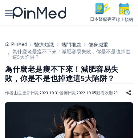
日本醫療專區
線上預約
線上預約醫師、院所
PinMed
醫療知識
熱門推薦
健身減重
醫師專欄專訪
為什麼老是瘦不下來！減肥容易失敗，你是不是也掉進
這5大陷阱？
健康主題館
為什麼老是瘦不下來！減肥容易失
敗，你是不是也掉進這5大陷阱？
我是醫療人員
作者
山豆
更新日期
2023-10-31
發佈日期
2022-10-05
觀看次數
23