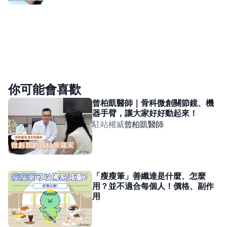
你可能會喜歡
曾柏凱醫師｜骨科微創關節鏡、機
器手臂，讓大家好好動起來！
駐站權威
曾柏凱
醫師
「瘦瘦筆」善纖達是什麼、怎麼
用？並不適合每個人！價格、副作
用