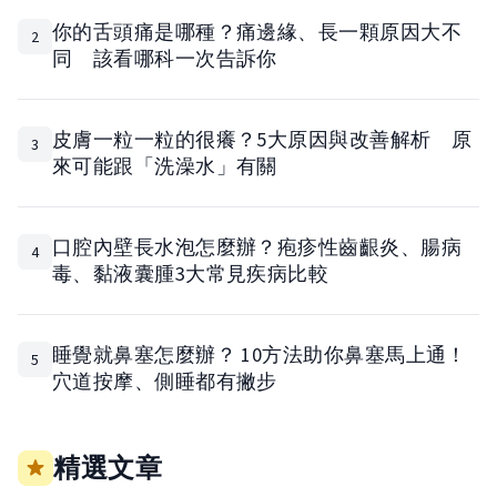
你的舌頭痛是哪種？痛邊緣、長一顆原因大不
2
同 該看哪科一次告訴你
皮膚一粒一粒的很癢？5大原因與改善解析 原
3
來可能跟「洗澡水」有關
口腔內壁長水泡怎麼辦？疱疹性齒齦炎、腸病
4
毒、黏液囊腫3大常見疾病比較
睡覺就鼻塞怎麼辦？ 10方法助你鼻塞馬上通！
5
穴道按摩、側睡都有撇步
精選文章