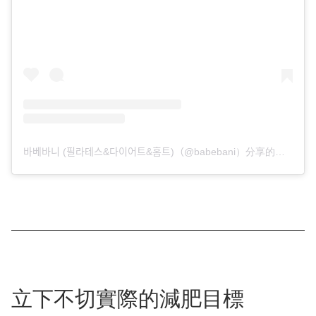
바베바니 (필라테스&다이어트&홈트)（@babebani）分享的貼文
立下不切實際的減肥目標