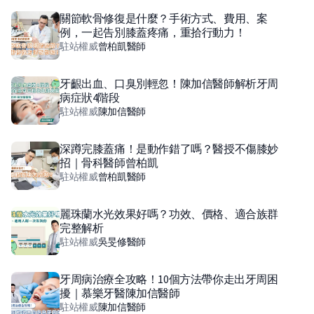
關節軟骨修復是什麼？手術方式、費用、案
例，一起告別膝蓋疼痛，重拾行動力！
駐站權威
曾柏凱
醫師
牙齦出血、口臭別輕忽！陳加信醫師解析牙周
病症狀4階段
駐站權威
陳加信
醫師
深蹲完膝蓋痛！是動作錯了嗎？醫授不傷膝妙
招｜骨科醫師曾柏凱
駐站權威
曾柏凱
醫師
麗珠蘭水光效果好嗎？功效、價格、適合族群
完整解析
駐站權威
吳旻修
醫師
牙周病治療全攻略！10個方法帶你走出牙周困
擾｜慕樂牙醫陳加信醫師
駐站權威
陳加信
醫師