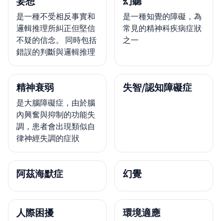
妄想
幻聽
是一種不受相反事實和
是一種知覺的障礙，為
邏輯推理所糾正但堅信
常見的精神科疾病症狀
不疑的信念。 同時包括
之一
錯誤的判斷與邏輯推理
精神衰弱
失智/認知障礙症
是大腦障礙症，由於腦
內興奮與抑制的功能失
調，患者會出現類似自
律神經失調的症狀
阿茲海默症
幻覺
人際困擾
環境適應