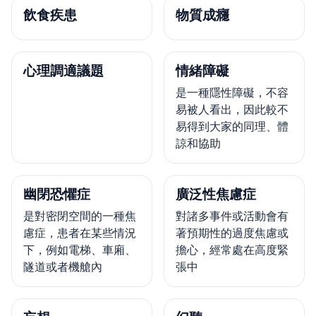
飲食疾患
物質成癮
心理調適議題
情緒障礙
是一種隱性障礙，不容
易被人看出，因此較不
易得到大家的同理、體
諒和協助
幽閉恐懼症
廣泛性焦慮症
是對密閉空間的一種焦
對諸多事件或活動會有
慮症，患者在某些情況
著預期性的過度焦慮或
下，例如電梯、車廂、
擔心，經常處在高度緊
隧道或者機艙內
張中