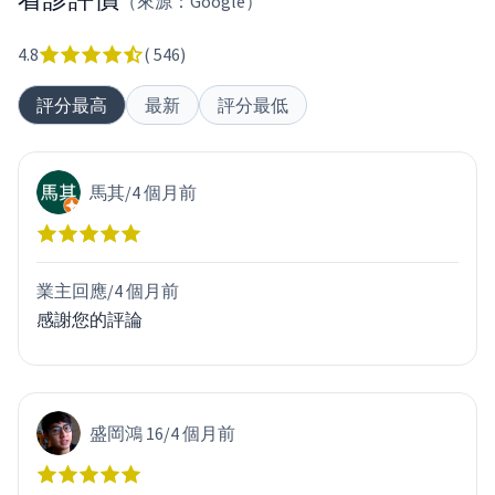
（來源：Google）
4.8
(
546
)
評分最高
最新
評分最低
馬其
/
4 個月前
業主回應/
4 個月前
感謝您的評論
盛岡鴻 16
/
4 個月前