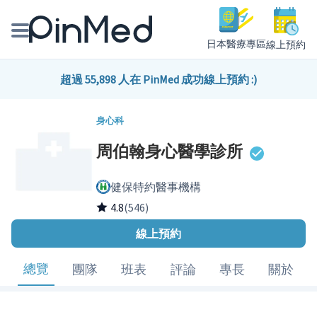
日本醫療專區
線上預約
線上預約醫師、院所
超過 55,898 人在 PinMed 成功線上預約 :)
醫師專欄專訪
身心科
周伯翰身心醫學診所
健康主題館
健保特約醫事機構
我是醫療人員
4.8
(546)
線上預約
總覽
團隊
班表
評論
專長
關於