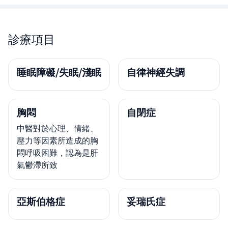
診療項目
睡眠障礙/失眠/淺眠
自律神經失調
胸悶
自閉症
中醫對於心理、情緒、
壓力等因素所造成的胸
悶呼吸困難，認為是肝
氣鬱滯所致
亞斯伯格症
妥瑞氏症