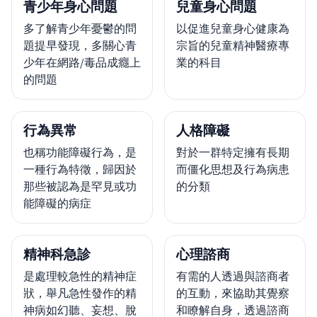
青少年身心問題
兒童身心問題
多了解青少年憂鬱的問
以促進兒童身心健康為
題提早發現，多關心青
宗旨的兒童精神醫療專
少年在網路/毒品成癮上
業的科目
的問題
行為異常
人格障礙
也稱功能障礙行為，是
對於一群特定擁有長期
一種行為特徵，歸因於
而僵化思想及行為病患
那些被認為是罕見或功
的分類
能障礙的病症
精神科急診
心理諮商
是處理較急性的精神症
有需的人透過與諮商者
狀，舉凡急性發作的精
的互動，來協助其覺察
神病如幻聽、妄想、脫
和瞭解自身，透過諮商