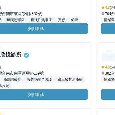
)
4.7
(24
台灣台南市東區崇明路32號
70
礙
幽閉恐懼症
廣泛性焦慮症
妄想
幻聽
情緒障
安排看診
欣悅診所
)
4.8
(54
台灣台南市南區新興路159號
30
高膽固醇症
慢性病整合照護
高三酸甘油脂症
情緒障
/皮蛇
安排看診