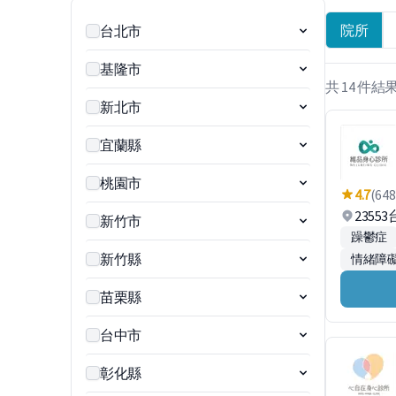
院所
台北市
基隆市
共 14 件結
新北市
宜蘭縣
桃園市
4.7
(648
235
新竹市
躁鬱症
新竹縣
情緒障
苗栗縣
台中市
彰化縣