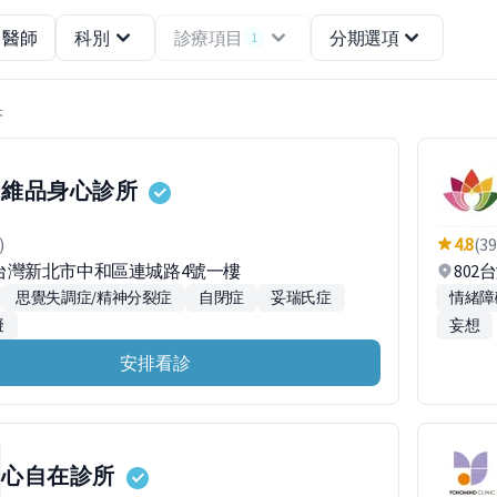
醫師
科別
診療項目
分期選項
1
果
維品身心診所
)
4.8
(39
53台灣新北市中和區連城路4號一樓
802
思覺失調症/精神分裂症
自閉症
妥瑞氏症
情緒障
礙
妄想
安排看診
心自在診所