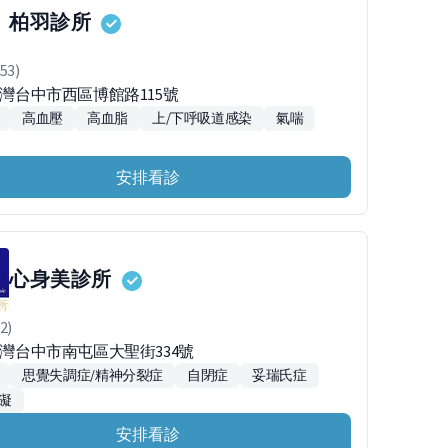
柏羽診所
53)
台灣台中市西區博館路115號
高血壓
高血脂
上/下呼吸道感染
氣喘
安排看診
心身美診所
2)
台灣台中市南屯區大聖街334號
思覺失調症/精神分裂症
自閉症
妥瑞氏症
礙
安排看診