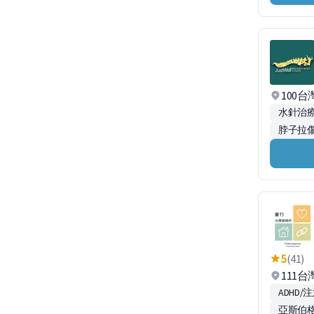
100
水針治
脖子拉
5
(41)
111台
ADHD
亞斯伯