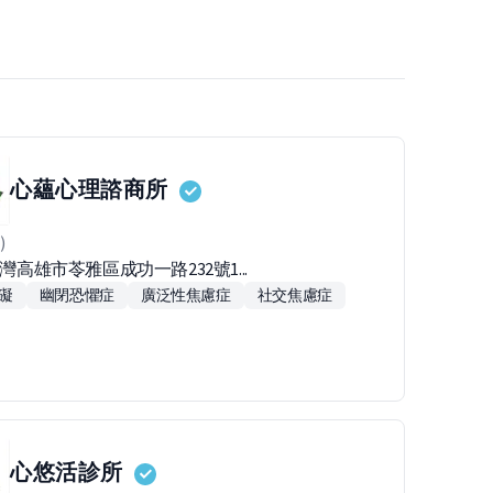
心蘊心理諮商所
)
台灣高雄市苓雅區成功一路232號1...
礙
幽閉恐懼症
廣泛性焦慮症
社交焦慮症
心悠活診所