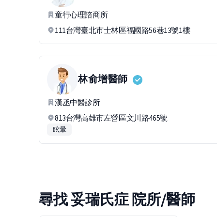
童行心理諮商所
111台灣臺北市士林區福國路56巷13號1樓
林俞增
醫師
漢丞中醫診所
813台灣高雄市左營區文川路465號
眩暈
尋找 妥瑞氏症 院所/醫師