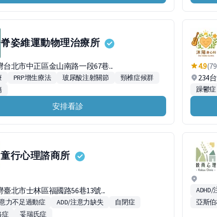
脊姿維運動物理治療所
台灣台北市中正區金山南路一段67巷...
4.9
(79
234
療
PRP增生療法
玻尿酸注射關節
頸椎症候群
躁鬱症
傷
安排看診
童行心理諮商所
灣臺北市士林區福國路56巷13號...
ADH
/注意力不足過動症
ADD/注意力缺失
自閉症
亞斯伯
格症
妥瑞氏症