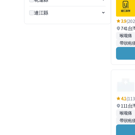
連江縣
3.9
(202
741
喉嚨痛
帶狀疱疹
4.1
(113
111台
喉嚨痛
帶狀疱疹