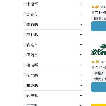
南投縣
4.8
(256
701
嘉義市
情緒障
嘉義縣
雲林縣
台南市
高雄市
4.5
(262
澎湖縣
702
喉嚨痛
金門縣
帶狀疱疹
屏東縣
台東縣
花蓮縣