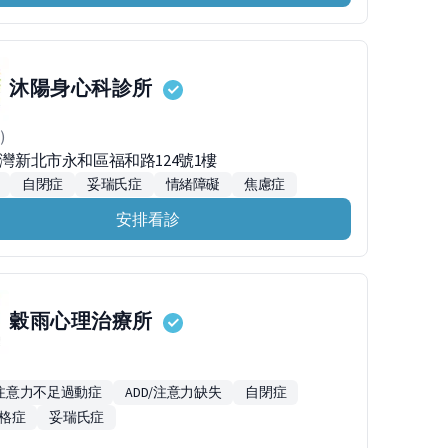
沐陽身心科診所
)
台灣新北市永和區福和路124號1樓
自閉症
妥瑞氏症
情緒障礙
焦慮症
安排看診
穀雨心理治療所
D/注意力不足過動症
ADD/注意力缺失
自閉症
格症
妥瑞氏症