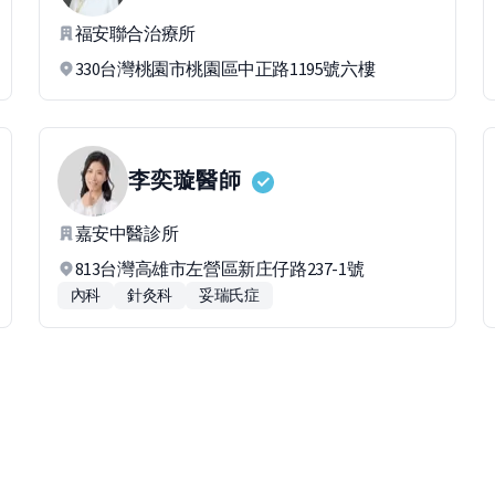
福安聯合治療所
330台灣桃園市桃園區中正路1195號六樓
李奕璇
醫師
嘉安中醫診所
813台灣高雄市左營區新庄仔路237-1號
內科
針灸科
妥瑞氏症