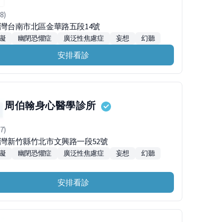
8)
4台灣台南市北區金華路五段14號
礙
幽閉恐懼症
廣泛性焦慮症
妄想
幻聽
安排看診
周伯翰身心醫學診所
7)
2台灣新竹縣竹北市文興路一段52號
礙
幽閉恐懼症
廣泛性焦慮症
妄想
幻聽
安排看診