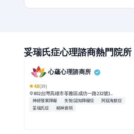
妥瑞氏症心理諮商熱門院所
心蘊心理諮商所
4.8
(39)
802台灣高雄市苓雅區成功一路232號1...
神經發展障礙
失智/認知障礙症
阿茲海默症
妥瑞氏症
精神衰弱