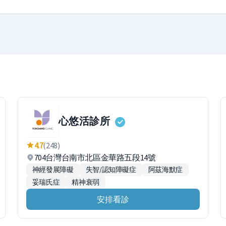
心悠活診所
4.7
(248)
704台灣台南市北區金華路五段14號
神經發展障礙
失智/認知障礙症
阿茲海默症
妥瑞氏症
精神衰弱
安排看診