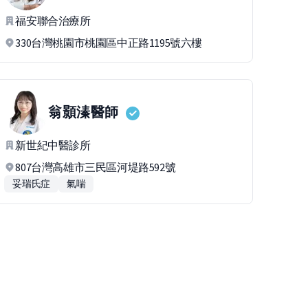
福安聯合治療所
330台灣桃園市桃園區中正路1195號六樓
翁顥溱
醫師
新世紀中醫診所
807台灣高雄市三民區河堤路592號
妥瑞氏症
氣喘