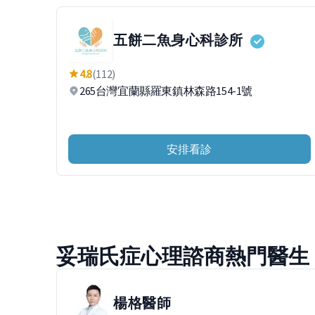
五餅二魚身心科診所
4.8
(112)
265台灣宜蘭縣羅東鎮林森路154-1號
安排看診
妥瑞氏症心理諮商熱門醫生
楊格
醫師