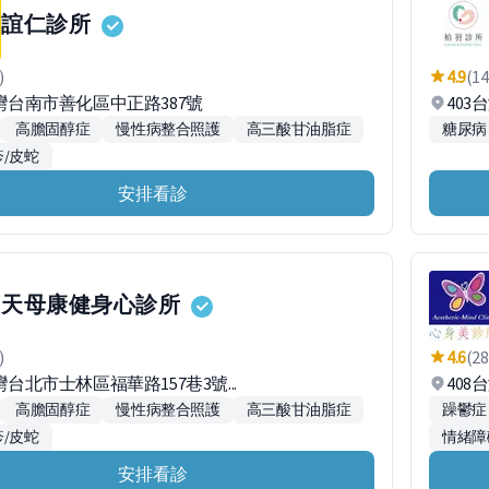
誼仁診所
)
4.9
(14
台灣台南市善化區中正路387號
403
高膽固醇症
慢性病整合照護
高三酸甘油脂症
糖尿病
/皮蛇
安排看診
天母康健身心診所
)
4.6
(28
灣台北市士林區福華路157巷3號...
408
高膽固醇症
慢性病整合照護
高三酸甘油脂症
躁鬱症
/皮蛇
情緒障
安排看診