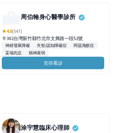
周伯翰身心醫學診所
4.8
(547)
302台灣新竹縣竹北市文興路一段52號
神經發展障礙
失智/認知障礙症
阿茲海默症
妥瑞氏症
精神衰弱
安排看診
涂宇慧
臨床心理師