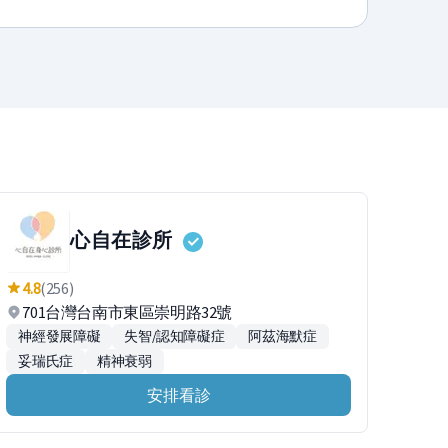
心自在診所
4.8
(256)
701台灣台南市東區崇明路32號
神經發展障礙
失智/認知障礙症
阿茲海默症
妥瑞氏症
精神衰弱
安排看診