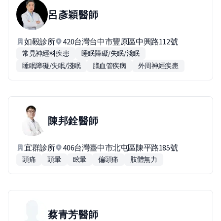
呂彥穎
醫師
如毅診所
420台灣台中市豐原區中興路112號
常見神經科疾患
睡眠障礙/失眠/淺眠
睡眠障礙/失眠/淺眠
腦血管疾病
外周神經疾患
陳邦銓
醫師
宜群診所
406台灣臺中市北屯區陳平路185號
頭痛
頭暈
眩暈
偏頭痛
肢體無力
蔡青芳
醫師