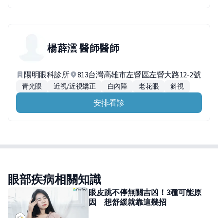
楊薜澐 醫師
醫師
陽明眼科診所
813台灣高雄市左營區左營大路12-2號
青光眼
近視/近視矯正
白內障
老花眼
斜視
安排看診
眼部疾病相關知識
眼皮跳不停無關吉凶！3種可能原
因 想舒緩就靠這幾招