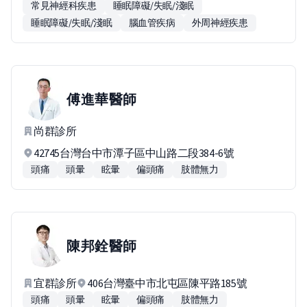
常見神經科疾患
睡眠障礙/失眠/淺眠
睡眠障礙/失眠/淺眠
腦血管疾病
外周神經疾患
傅進華
醫師
尚群診所
42745台灣台中市潭子區中山路二段384-6號
頭痛
頭暈
眩暈
偏頭痛
肢體無力
陳邦銓
醫師
宜群診所
406台灣臺中市北屯區陳平路185號
頭痛
頭暈
眩暈
偏頭痛
肢體無力