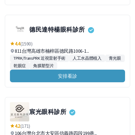
德民達特楊眼科診所
4.4
(1590)
811台灣高雄市楠梓區德民路1006-1...
TPRK/TransPRK 近視雷射手術
人工水晶體植入
青光眼
乾眼症
角膜塑型片
安排看診
宸光眼科診所
4.2
(171)
106台灣台北市大安區信義路四段199巷...