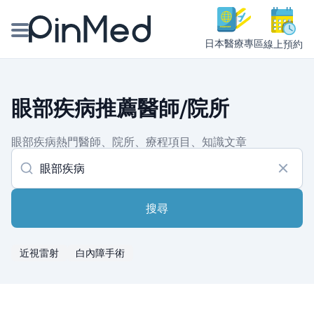
日本醫療專區
線上預約
線上預約醫師、院所
眼部疾病推薦醫師/院所
醫師專欄專訪
眼部疾病熱門醫師、院所、療程項目、知識文章
健康主題館
我是醫療人員
搜尋
近視雷射
白內障手術