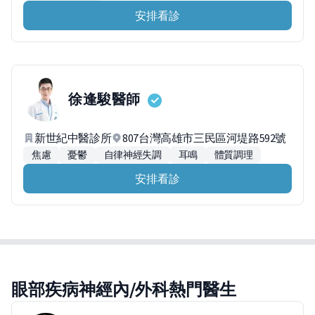
安排看診
徐逢駿
醫師
新世紀中醫診所
807台灣高雄市三民區河堤路592號
焦慮
憂鬱
自律神經失調
耳鳴
體質調理
安排看診
眼部疾病神經內/外科熱門醫生