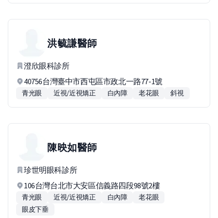
洪毓謙
醫師
澄欣眼科診所
40756台灣臺中市西屯區市政北一路77-1號
青光眼
近視/近視矯正
白內障
老花眼
斜視
陳映如
醫師
珍世明眼科診所
106台灣台北市大安區信義路四段98號2樓
青光眼
近視/近視矯正
白內障
老花眼
眼皮下垂