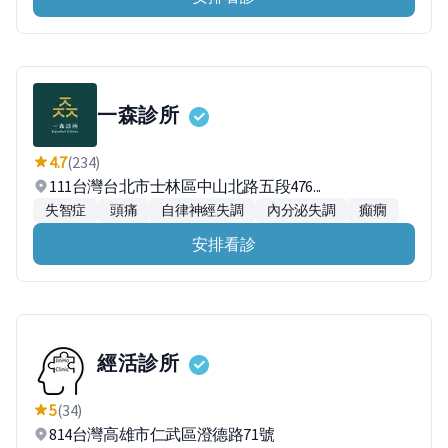
一森診所
4.7
(234)
111台灣台北市士林區中山北路五段476...
失智症
頭痛
自律神經失調
內分泌失調
癲癇
安排看診
經活診所
5
(34)
814台灣高雄市仁武區澄德路71號