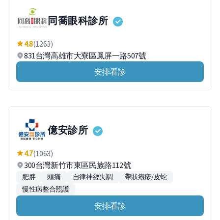
同喬眼科診所
4.8
(1263)
831台灣高雄市大寮區鳳屏一路507號
安排看診
億安診所
4.7
(1063)
300台灣新竹市東區民族路112號
肥胖
頭痛
自律神經失調
帶狀疱疹/皮蛇
慢性病整合照護
安排看診