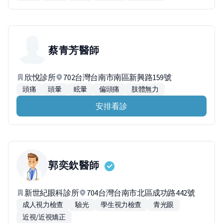
蔡青芳
醫師
欣悅診所
702台灣台南市南區新興路159號
頭痛
頭暈
眩暈
偏頭痛
肢體無力
安排看診
郭奕欽
醫師
新世紀眼科診所
704台灣台南市北區成功路442號
成人視力檢查
驗光
學生視力檢查
青光眼
近視/近視矯正