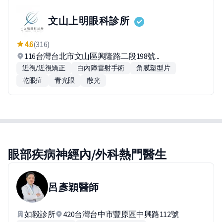
文山上明眼科診所
4.6
(316)
116台灣台北市文山區興隆路二段198號...
近視/近視矯正
白內障雷射手術
角膜塑型片
乾眼症
青光眼
散光
眼部疾病神經內/外科熱門醫生
呂彥穎
醫師
如毅診所
420台灣台中市豐原區中興路112號