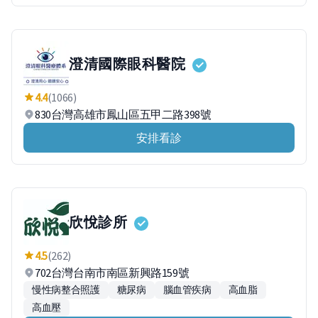
澄清國際眼科醫院
4.4
(1066)
830台灣高雄市鳳山區五甲二路398號
安排看診
欣悅診所
4.5
(262)
702台灣台南市南區新興路159號
慢性病整合照護
糖尿病
腦血管疾病
高血脂
高血壓