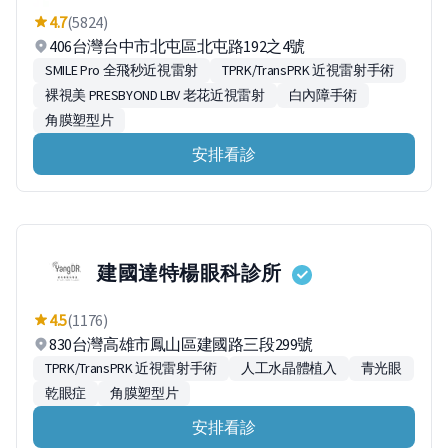
4.7
(5824)
406台灣台中市北屯區北屯路192之4號
SMILE Pro 全飛秒近視雷射
TPRK/TransPRK 近視雷射手術
裸視美 PRESBYOND LBV 老花近視雷射
白內障手術
角膜塑型片
安排看診
建國達特楊眼科診所
4.5
(1176)
830台灣高雄市鳳山區建國路三段299號
TPRK/TransPRK 近視雷射手術
人工水晶體植入
青光眼
乾眼症
角膜塑型片
安排看診