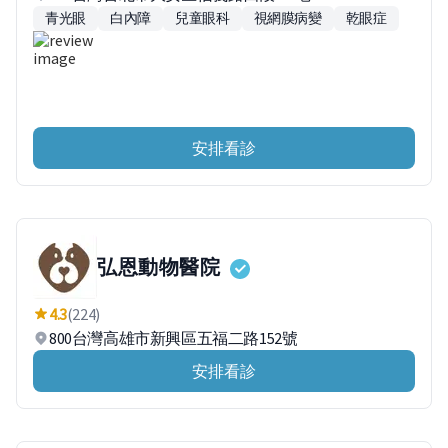
青光眼
白內障
兒童眼科
視網膜病變
乾眼症
安排看診
弘恩動物醫院
4.3
(224)
800台灣高雄市新興區五福二路152號
安排看診