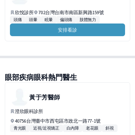
欣悅診所
702台灣台南市南區新興路159號
頭痛
頭暈
眩暈
偏頭痛
肢體無力
安排看診
眼部疾病眼科熱門醫生
黃于芳
醫師
澄欣眼科診所
40756台灣臺中市西屯區市政北一路77-1號
青光眼
近視/近視矯正
白內障
老花眼
斜視