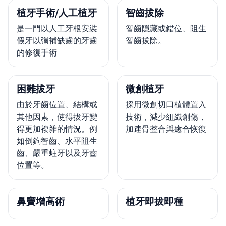
植牙手術/人工植牙
智齒拔除
是一門以人工牙根安裝
智齒隱藏或錯位、阻生
假牙以彌補缺齒的牙齒
智齒拔除。
的修復手術
困難拔牙
微創植牙
由於牙齒位置、結構或
採用微創切口植體置入
其他因素，使得拔牙變
技術，減少組織創傷，
得更加複雜的情況。例
加速骨整合與癒合恢復
如倒鉤智齒、水平阻生
齒、嚴重蛀牙以及牙齒
位置等。
鼻竇增高術
植牙即拔即種