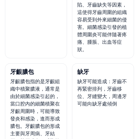
陷、牙齒缺失等因素，
這使得牙齒周圍的組織
容易受到外來細菌的侵
害。細菌感染引發的植
體周圍炎可能伴隨著疼
痛、腫脹、出血等症
狀。
牙齦膿包
缺牙
牙齦膿包指的是牙齦組
缺牙可能造成：牙齒不
織中積聚膿液，通常是
再緊密排列，牙齒移
由於細菌感染引起的，
位、牙縫變大，周邊牙
當口腔內的細菌積聚在
可能向缺牙處傾倒
牙齦周圍時，可能導致
發炎和感染，進而形成
膿包。牙齦膿包的形成
主要與牙周病、牙結