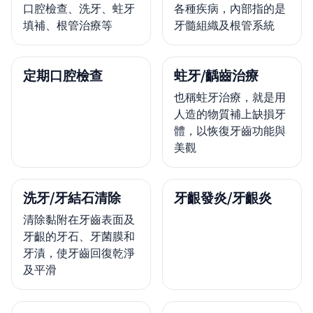
口腔檢查、洗牙、蛀牙
各種疾病，內部指的是
填補、根管治療等
牙髓組織及根管系統
定期口腔檢查
蛀牙/齲齒治療
也稱蛀牙治療，就是用
人造的物質補上缺損牙
體，以恢復牙齒功能與
美觀
洗牙/牙結石清除
牙齦發炎/牙齦炎
清除黏附在牙齒表面及
牙齦的牙石、牙菌膜和
牙漬，使牙齒回復乾淨
及平滑