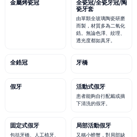
金屬烤瓷冠
全瓷冠/全瓷牙冠/陶
瓷牙套
由單顆全玻璃陶瓷研磨
而製，材質多為二氧化
鋯。無論色澤、紋理、
透光度都如真牙。
全鋯冠
牙橋
假牙
活動式假牙
患者能夠自行配戴或摘
下清洗的假牙。
固定式假牙
局部活動假牙
包括牙橋、人工植牙、
又稱小螃蟹，對局部缺