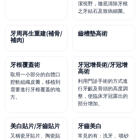
潔視野，徹底清除牙根
之牙結石及致病細菌。
牙周再生重建(補骨/
齒槽墊高術
補肉)
牙根覆蓋術
牙冠增長術/牙冠增
高術
取用一小部分的自體口
利用門診手術的方式進
腔軟組織皮瓣，移植到
行牙齦及骨頭的高度調
需要進行牙根覆蓋的地
整，使臨床牙冠露出的
方。
部分增加。
美白貼片/牙齒貼片
牙齒美白
又稱瓷牙貼片、陶瓷貼
常見的有：洗牙 、噴砂