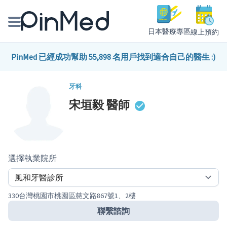
日本醫療專區
線上預約
線上預約醫師、院所
PinMed 已經成功幫助 55,898 名用戶找到適合自己的醫生 :)
醫師專欄專訪
牙科
宋垣毅
醫師
健康主題館
我是醫療人員
選擇執業院所
330台灣桃園市桃園區慈文路867號1、2樓
聯繫諮詢