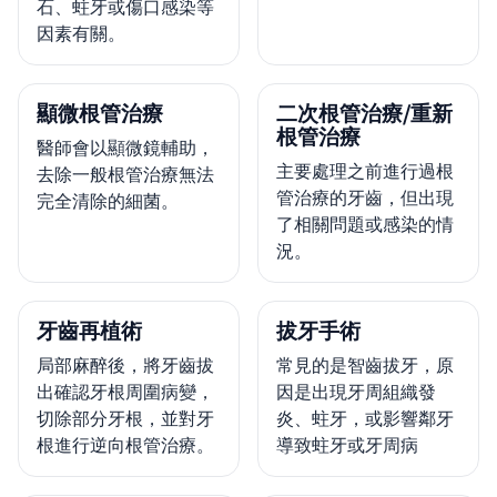
石、蛀牙或傷口感染等
因素有關。
顯微根管治療
二次根管治療/重新
根管治療
醫師會以顯微鏡輔助，
主要處理之前進行過根
去除一般根管治療無法
管治療的牙齒，但出現
完全清除的細菌。
了相關問題或感染的情
況。
牙齒再植術
拔牙手術
局部麻醉後，將牙齒拔
常見的是智齒拔牙，原
出確認牙根周圍病變，
因是出現牙周組織發
切除部分牙根，並對牙
炎、蛀牙，或影響鄰牙
根進行逆向根管治療。
導致蛀牙或牙周病