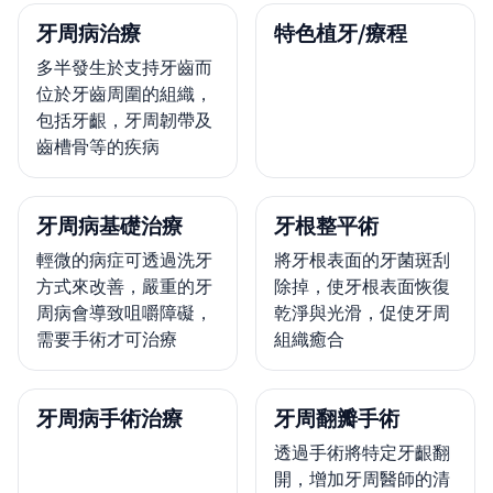
牙周病治療
特色植牙/療程
多半發生於支持牙齒而
位於牙齒周圍的組織，
包括牙齦，牙周韌帶及
齒槽骨等的疾病
牙周病基礎治療
牙根整平術
輕微的病症可透過洗牙
將牙根表面的牙菌斑刮
方式來改善，嚴重的牙
除掉，使牙根表面恢復
周病會導致咀嚼障礙，
乾淨與光滑，促使牙周
需要手術才可治療
組織癒合
牙周病手術治療
牙周翻瓣手術
透過手術將特定牙齦翻
開，增加牙周醫師的清