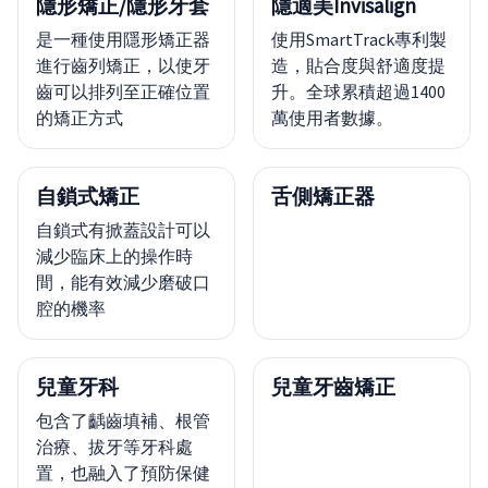
隱形矯正/隱形牙套
隱適美Invisalign
是一種使用隱形矯正器
使用SmartTrack專利製
進行齒列矯正，以使牙
造，貼合度與舒適度提
齒可以排列至正確位置
升。全球累積超過1400
的矯正方式
萬使用者數據。
自鎖式矯正
舌側矯正器
自鎖式有掀蓋設計可以
減少臨床上的操作時
間，能有效減少磨破口
腔的機率
兒童牙科
兒童牙齒矯正
包含了齲齒填補、根管
治療、拔牙等牙科處
置，也融入了預防保健