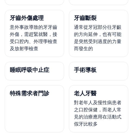
牙齒外傷處理
牙齒斷裂
意外事故導致的牙牙齒
通常從牙冠部分往牙齦
外傷，需趕緊就醫，接
的方向延伸，也有可能
受口腔內、外理學檢查
是突然受到過度的力量
及放射學檢查
而發生的
睡眠呼吸中止症
手術導板
特殊需求者門診
老人牙醫
對老年人及慢性病患者
之口腔保健，而老人常
見的治療應用在活動式
假牙比較多