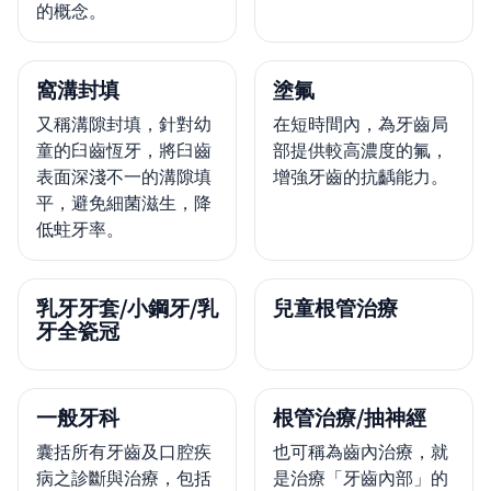
的概念。
窩溝封填
塗氟
又稱溝隙封填，針對幼
在短時間內，為牙齒局
童的臼齒恆牙，將臼齒
部提供較高濃度的氟，
表面深淺不一的溝隙填
增強牙齒的抗齲能力。
平，避免細菌滋生，降
低蛀牙率。
乳牙牙套/小鋼牙/乳
兒童根管治療
牙全瓷冠
一般牙科
根管治療/抽神經
囊括所有牙齒及口腔疾
也可稱為齒內治療，就
病之診斷與治療，包括
是治療「牙齒內部」的