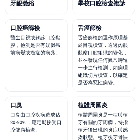
牙齦萎縮
學校口腔檢查複診
口腔癌篩檢
舌癌篩檢
醫生目視或觸診口腔黏
舌癌篩檢的運作原理基
膜，檢測是否有疑似癌
於目視檢查，通過肉眼
前病變或癌症的病兆。
觀察口腔組織的變化，
並在發現任何異常時進
一步進行檢測，如病理
組織切片檢查，以確定
是否為惡性病變。
口臭
植體周圍炎
口臭由口腔疾病造成佔
植體周圍炎是一種與植
80-90%，應定期接受口
牙有關的牙周病，特指
腔健康檢查。
植牙後出現的炎症與感
染狀態。植牙後牙骨缺