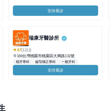
安排看診
瑞康牙醫診所
4.7
(1212)
330台灣桃園市桃園區大興路132號
植牙專科
齒顎矯正專科
一般牙科
安排看診
生