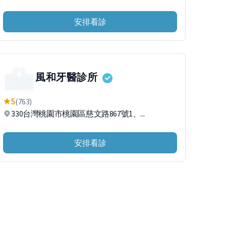
安排看診
風和牙醫診所
5
(763)
330台灣桃園市桃園區慈文路867號1、...
安排看診