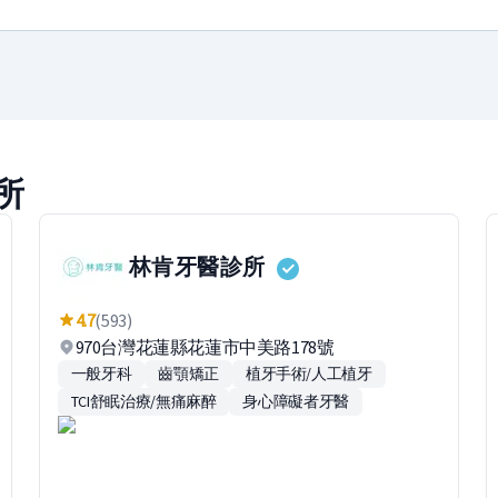
所
林肯牙醫診所
4.7
(593)
970台灣花蓮縣花蓮市中美路178號
一般牙科
齒顎矯正
植牙手術/人工植牙
TCI舒眠治療/無痛麻醉
身心障礙者牙醫