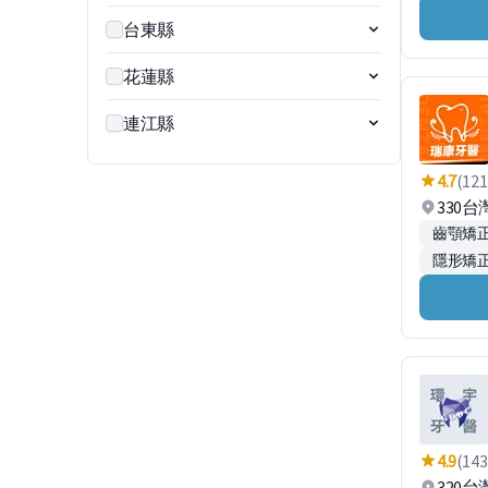
台東縣
花蓮縣
連江縣
4.7
(121
330
齒顎矯
隱形矯正
4.9
(143
320