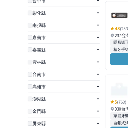
台中市
彰化縣
南投縣
4.8
(253
237
嘉義市
隱形矯正
嘉義縣
植牙手術
雲林縣
台南市
高雄市
澎湖縣
5
(763)
330台
金門縣
家庭牙
自鎖式
屏東縣