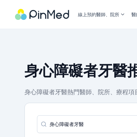
線上預約醫師、院所
醫
身心障礙者牙醫推
身心障礙者牙醫熱門醫師、院所、療程項