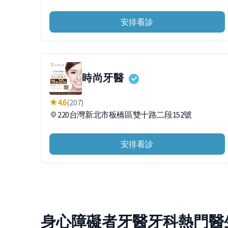
安排看診
時尚牙醫
4.6
(207)
220台灣新北市板橋區雙十路二段152號
安排看診
身心障礙者牙醫牙科熱門醫