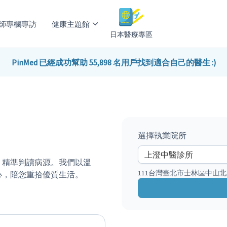
師專欄專訪
健康主題館
日本醫療專區
PinMed 已經成功幫助 55,898 名用戶找到適合自己的醫生 :)
選擇執業院所
，精準判讀病源。我們以溫
111台灣臺北市士林區中山北
心，陪您重拾優質生活。