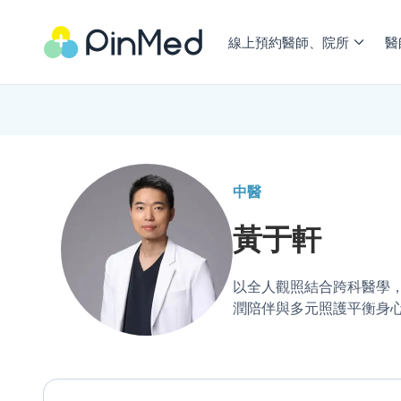
線上預約醫師、院所
醫
中醫
黃于軒
以全人觀照結合跨科醫學
潤陪伴與多元照護平衡身