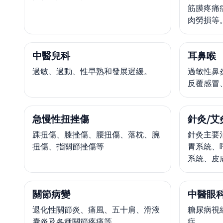
筋膜疼痛
肉勞損等
中醫兒科
耳鼻喉
過敏、過動、性早熟和發展遲緩。
過敏性鼻
反覆感冒
急慢性扭挫傷
針灸/艾
踝扭傷、膝挫傷、腰扭傷、落枕、腕
針灸主要
扭傷、指關節挫傷等
胃系統、
系統、皮
關節病變
中醫眼
退化性關節炎、痛風、五十肩、滑液
糖尿病視
囊炎及各種關節疼痛等。
症。