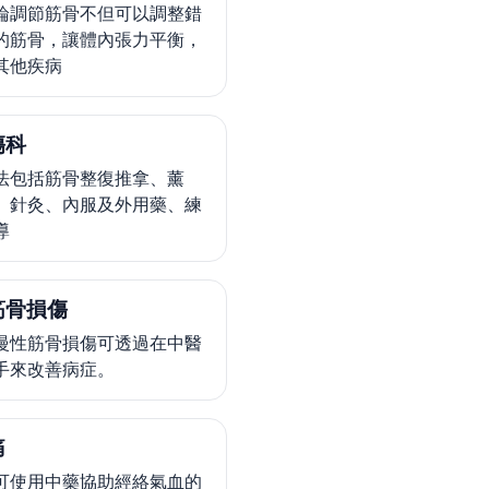
論調節筋骨不但可以調整錯
的筋骨，讓體內張力平衡，
其他疾病
傷科
法包括筋骨整復推拿、薰
、針灸、內服及外用藥、練
導
筋骨損傷
慢性筋骨損傷可透過在中醫
手來改善病症。
痛
可使用中藥協助經絡氣血的