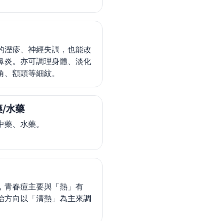
的溼疹、神經失調，也能改
鼻炎。亦可調理身體、淡化
角、額頭等細紋。
/水藥
中藥、水藥。
，青春痘主要與「熱」有
治方向以「清熱」為主來調