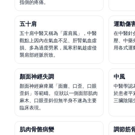
指側的疼痛。
五十肩
運動傷
五十肩中醫又稱為「露肩風」，中醫
在中醫針
觀點上因內在氣血不足、肝腎氣血虛
壓、中藥
損、多為過度勞累，風寒邪氣趁虛侵
用各式運
襲肩部經脈所致。
顏面神經失調
中風
顏面神經麻痺屬「面癱、口歪、口眼
中醫學認
歪斜」等範疇。 症狀以一側面部肌肉
於患者平
麻木、口眼歪斜但無半身不遂為主要
三臟陰陽
臨床表現。
肌肉骨骼病變
調節筋