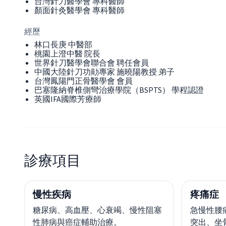
台灣針刀醫學會 專科醫師
顏面針灸醫學會 專科醫師
經歷
林口長庚 中醫部
桃園上澄中醫 院長
世界針刀醫學會聯合會 聘任會員
中國大陸針刀功勛專家 施曉陽教授 弟子
台灣鳳陽門正骨醫學會 會員
巴塞隆納脊椎側彎治療學院（BSPTS） 學程認證
英國IFA國際芳療師
診療項目
慢性疾病
疼痛症
糖尿病、高血壓、心衰竭、慢性阻塞
急慢性腰
性肺病與癌症輔助治療。
突出、坐