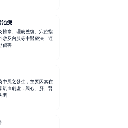
害治療
灸推拿、理筋整復、穴位指
外敷及內服等中醫療法，適
動傷害
為中風之發生，主要因素在
素氣血虧虛，與心、肝、腎
失調
骨