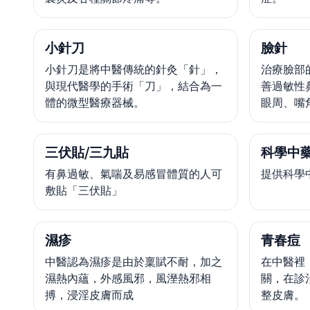
小針刀
臉針
小針刀是將中醫傳統的針灸「針」，
治療臉部
與現代醫學的手術「刀」，結合為一
善過敏性
體的微型醫療器械。
眼周、嘴
三伏貼/三九貼
科學中藥
有鼻過敏、氣喘及易感冒體質的人可
提供科學
敷貼「三伏貼」
濕疹
青春痘
中醫認為濕疹是由於稟賦不耐，加之
在中醫裡
濕熱內蘊，外感風邪，風溼熱邪相
關，在診
搏，浸淫皮膚而成
整皮膚。