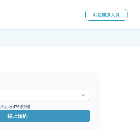
我是醫療人員
路五段476號2樓
線上預約