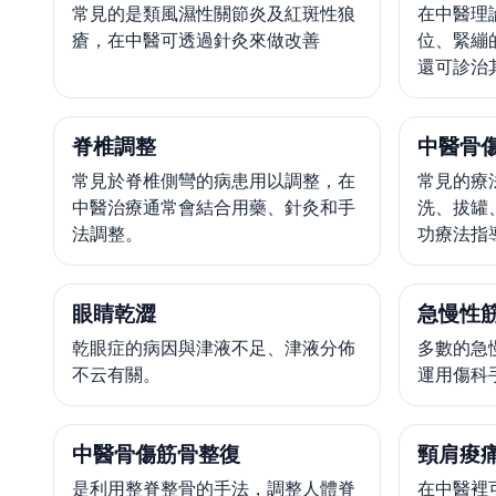
常見的是類風濕性關節炎及紅斑性狼
在中醫理
瘡，在中醫可透過針灸來做改善
位、緊繃
還可診治
脊椎調整
中醫骨
常見於脊椎側彎的病患用以調整，在
常見的療
中醫治療通常會結合用藥、針灸和手
洗、拔罐
法調整。
功療法指
眼睛乾澀
急慢性
乾眼症的病因與津液不足、津液分佈
多數的急
不云有關。
運用傷科
中醫骨傷筋骨整復
頸肩痠
是利用整脊整骨的手法，調整人體脊
在中醫裡