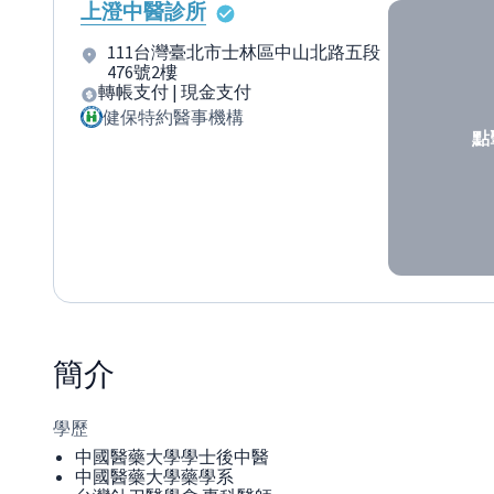
上澄中醫診所
111台灣臺北市士林區中山北路五段
476號2樓
轉帳支付 | 現金支付
健保特約醫事機構
點
簡介
學歷
中國醫藥大學學士後中醫
中國醫藥大學藥學系