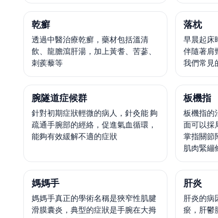
乾癬
落枕
透過中醫治療乾癬，藥材包括溫清
早晨起床
飲、龍膽瀉肝湯，加上黃耆、苦蔘、
伴隨著肩
刺蒺藜等
我們常見
腕隧道症候群
板機指
針對初期症狀輕微的病人，針灸能 夠
板機指的
疏通手腕部的經絡，促進氣血循環，
面可以採
能夠有效緩解不適的症狀
掌指關節
肌肉緊繃
媽媽手
肝炎
媽媽手真正的學術名稱是狹窄性肌腱
肝炎的病
滑膜囊炎，典型的症狀是手腕在大拇
瘀，肝鬱