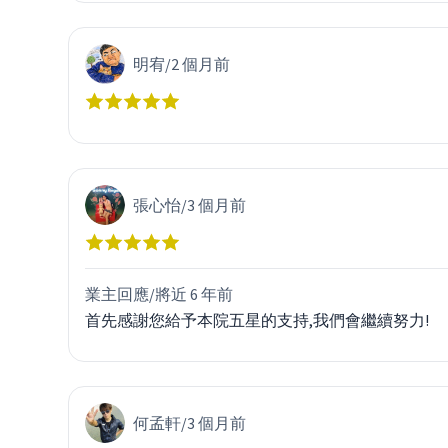
明宥
/
2 個月前
張心怡
/
3 個月前
業主回應/
將近 6 年前
首先感謝您給予本院五星的支持,我們會繼續努力!
何孟軒
/
3 個月前