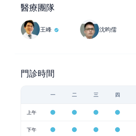
醫療團隊
王峰
沈昀儒
門診時間
一
二
三
四
上午
下午