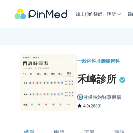
線上預約醫師、院所
醫
一般內科
肝膽腸胃科
禾峰診所
健保特約醫事機構
4.9
(2689)
總覽
團隊
班表
評論