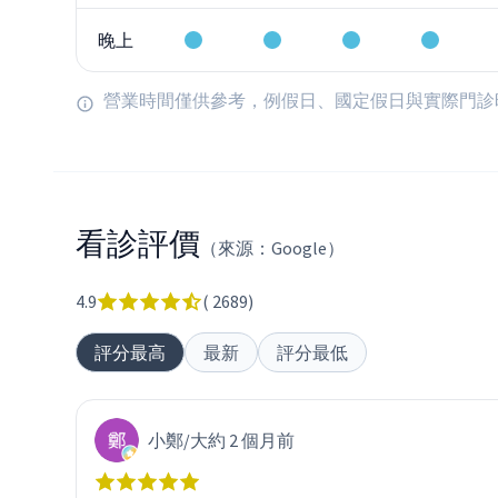
晚上
營業時間僅供參考，例假日、國定假日與實際門診
看診評價
（來源：Google）
4.9
(
2689
)
評分最高
最新
評分最低
小鄭
/
大約 2 個月前