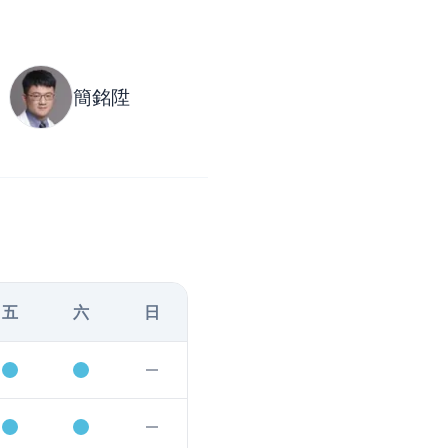
簡銘陞
五
六
日