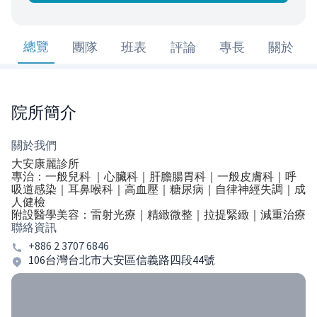
總覽
團隊
班表
評論
專長
關於
院所簡介
關於我們
大安康麗診所
專治：一般兒科 ｜心臟科｜肝膽腸胃科｜一般皮膚科｜呼
吸道感染｜耳鼻喉科｜高血壓｜糖尿病｜自律神經失調｜成
人健檢
附設醫學美容：雷射光療｜精緻微整｜拉提緊緻｜減重治療
聯絡資訊
+886 2 3707 6846
106台灣台北市大安區信義路四段44號