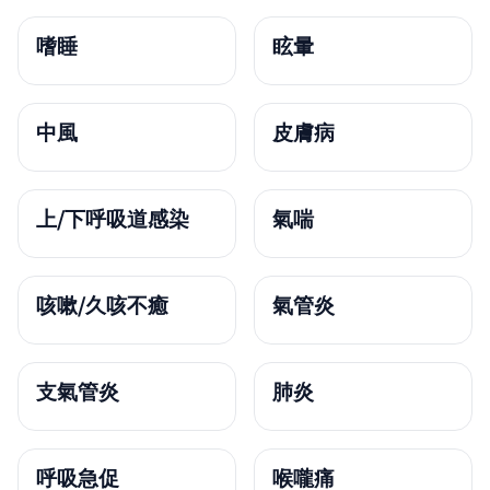
嗜睡
眩暈
中風
皮膚病
上/下呼吸道感染
氣喘
咳嗽/久咳不癒
氣管炎
支氣管炎
肺炎
呼吸急促
喉嚨痛