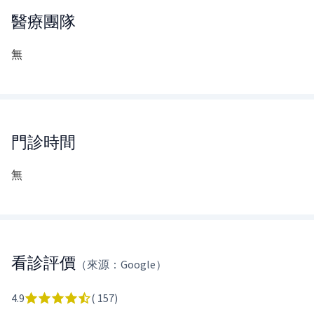
醫療團隊
無
門診時間
無
看診評價
（來源：Google）
4.9
(
157
)