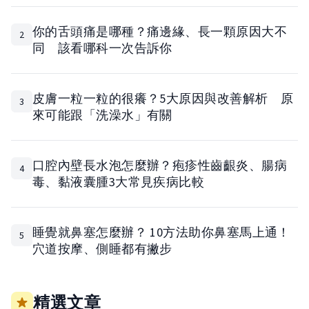
你的舌頭痛是哪種？痛邊緣、長一顆原因大不
2
同 該看哪科一次告訴你
皮膚一粒一粒的很癢？5大原因與改善解析 原
3
來可能跟「洗澡水」有關
口腔內壁長水泡怎麼辦？疱疹性齒齦炎、腸病
4
毒、黏液囊腫3大常見疾病比較
睡覺就鼻塞怎麼辦？ 10方法助你鼻塞馬上通！
5
穴道按摩、側睡都有撇步
精選文章