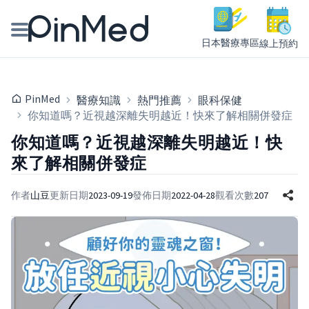
日本醫療專區
線上預約
線上預約醫師、院所
PinMed
醫療知識
熱門推薦
眼科保健
醫師專欄專訪
你知道嗎？近視越深離失明越近！快來了解相關併發症
你知道嗎？近視越深離失明越近！快
健康主題館
來了解相關併發症
我是醫療人員
作者
山豆
更新日期
2023-09-19
發佈日期
2022-04-28
觀看次數
207