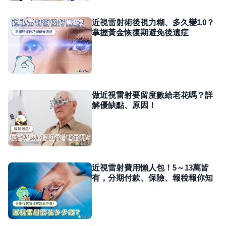
近視雷射術後視力糊、多久變1.0？
掌握黃金恢復期避免後遺症
做近視雷射要留度數給老花嗎？詳
解優缺點、原因！
近視雷射費用懶人包！5～13萬皆
有，分期付款、保險、報稅報你知