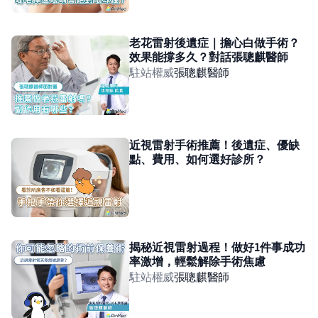
老花雷射後遺症｜擔心白做手術？
效果能撐多久？對話張聰麒醫師
駐站權威
張聰麒
醫師
近視雷射手術推薦！後遺症、優缺
點、費用、如何選好診所？
揭秘近視雷射過程！做好1件事成功
率激增，輕鬆解除手術焦慮
駐站權威
張聰麒
醫師