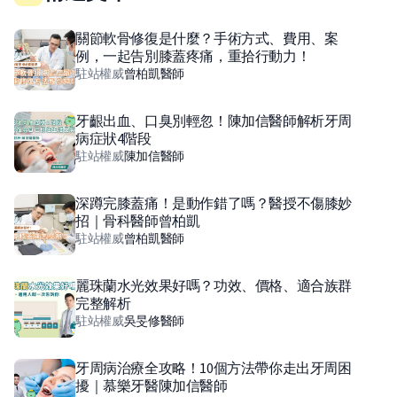
關節軟骨修復是什麼？手術方式、費用、案
例，一起告別膝蓋疼痛，重拾行動力！
駐站權威
曾柏凱
醫師
牙齦出血、口臭別輕忽！陳加信醫師解析牙周
病症狀4階段
駐站權威
陳加信
醫師
深蹲完膝蓋痛！是動作錯了嗎？醫授不傷膝妙
招｜骨科醫師曾柏凱
駐站權威
曾柏凱
醫師
麗珠蘭水光效果好嗎？功效、價格、適合族群
完整解析
駐站權威
吳旻修
醫師
牙周病治療全攻略！10個方法帶你走出牙周困
擾｜慕樂牙醫陳加信醫師