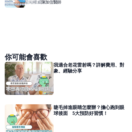
駐站權威
陳加信
醫師
你可能會喜歡
我適合老花雷射嗎？​​詳解費用、對
象、經驗分享
睫毛掉進眼睛怎麼辦？擔心跑到眼
球後面 5大預防好習慣！