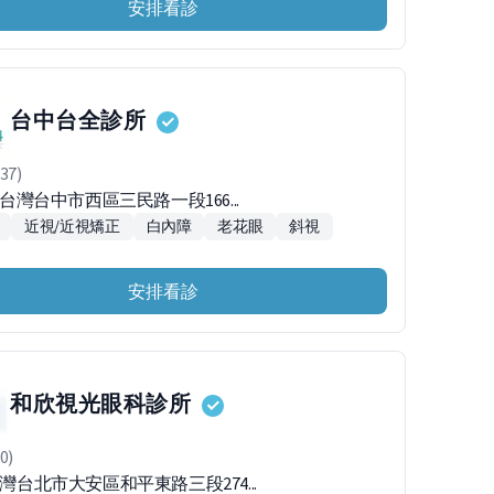
安排看診
台中台全診所
37)
43台灣台中市西區三民路一段166...
近視/近視矯正
白內障
老花眼
斜視
安排看診
和欣視光眼科診所
0)
台灣台北市大安區和平東路三段274...