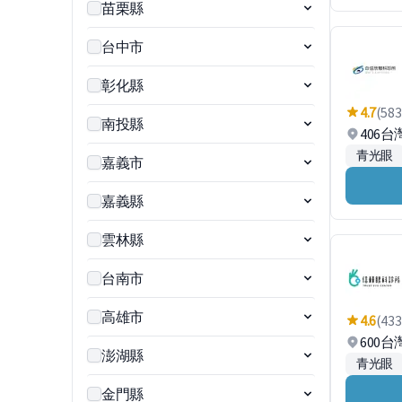
苗栗縣
台中市
彰化縣
4.7
(583
南投縣
406
青光眼
嘉義市
嘉義縣
雲林縣
台南市
高雄市
4.6
(433
600
澎湖縣
青光眼
金門縣