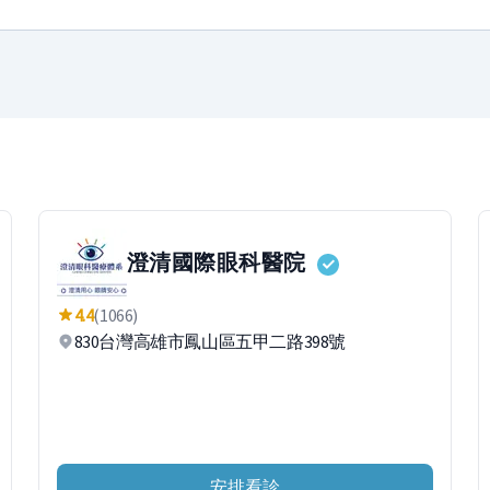
澄清國際眼科醫院
4.4
(1066)
830台灣高雄市鳳山區五甲二路398號
安排看診