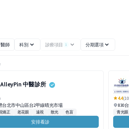
醫師
科別
診療項目
分期選項
1
果
AlleyPin 中醫診所
)
4.4
(10
台灣台北市中山區台2甲線晴光市場
83
視矯正
老花眼
遠視
散光
色盲
青光眼
安排看診