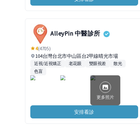
AlleyPin 中醫診所
4
(4705)
104台灣台北市中山區台2甲線晴光市場
近視/近視矯正
老花眼
雙眼視差
散光
色盲
更多照片
安排看診