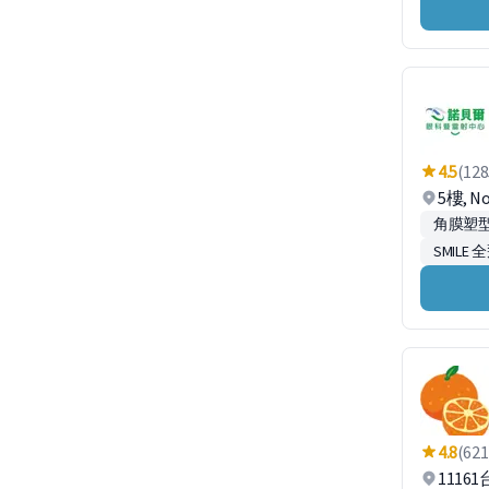
4.5
(128
5樓, 
角膜塑
SMILE
4.8
(621
111