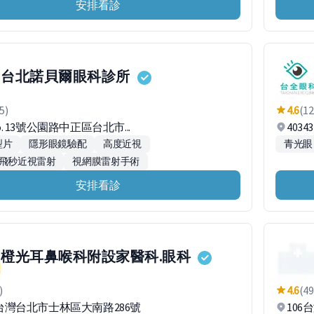
安排看診
台北諾貝爾眼科診所
5)
4.6
(12
No. 13號公園路中正區台北市...
403
型片
隱形眼鏡驗配
高度近視
青光眼
 全飛秒近視雷射
視網膜雷射手術
安排看診
橙光耳鼻喉科附設家醫科.眼科
)
4.6
(49
61台灣台北市士林區大南路286號
106