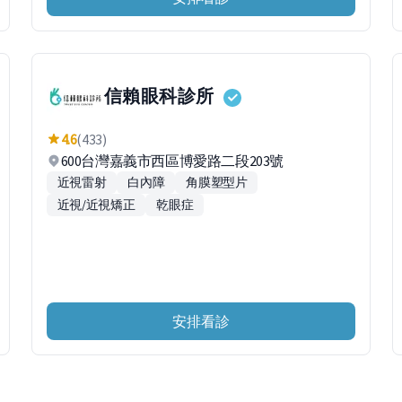
信賴眼科診所
4.6
(433)
600台灣嘉義市西區博愛路二段203號
近視雷射
白內障
角膜塑型片
近視/近視矯正
乾眼症
安排看診