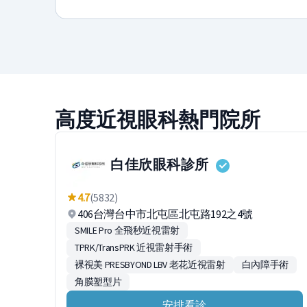
高度近視眼科熱門院所
白佳欣眼科診所
4.7
(5832)
406台灣台中市北屯區北屯路192之4號
SMILE Pro 全飛秒近視雷射
TPRK/TransPRK 近視雷射手術
裸視美 PRESBYOND LBV 老花近視雷射
白內障手術
角膜塑型片
安排看診