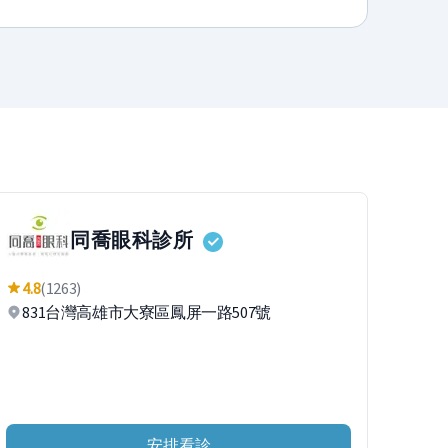
同喬眼科診所
4.8
(1263)
831台灣高雄市大寮區鳳屏一路507號
安排看診