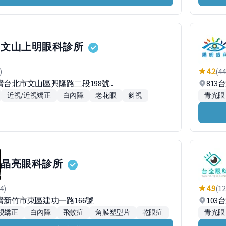
文山上明眼科診所
)
4.2
(44
台灣台北市文山區興隆路二段198號...
813
近視/近視矯正
白內障
老花眼
斜視
青光眼
晶亮眼科診所
4)
4.9
(12
台灣新竹市東區建功一路166號
103
視矯正
白內障
飛蚊症
角膜塑型片
乾眼症
青光眼