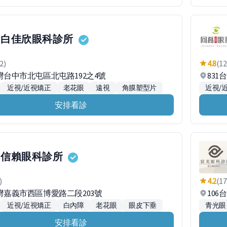
白佳欣眼科診所
2)
4.8
(12
台灣台中市北屯區北屯路192之4號
83
近視/近視矯正
老花眼
遠視
角膜塑型片
近視/
安排看診
信賴眼科診所
)
4.2
(17
台灣嘉義市西區博愛路二段203號
106
近視/近視矯正
白內障
老花眼
眼皮下垂
青光眼
安排看診