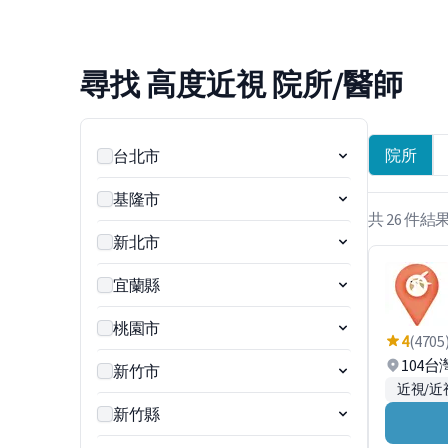
尋找 高度近視 院所/醫師
院所
台北市
基隆市
共 26 件結
新北市
宜蘭縣
桃園市
4
(4705
104
新竹市
近視/近
新竹縣