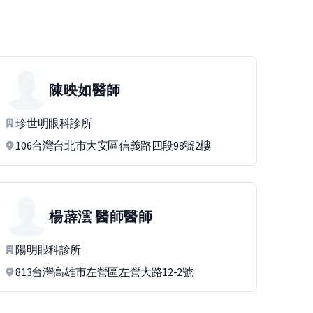
陳映如
醫師
珍世明眼科診所
106台灣台北市大安區信義路四段98號2樓
楊薜澐 醫師
醫師
陽明眼科診所
813台灣高雄市左營區左營大路12-2號