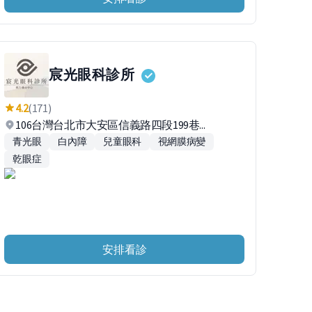
宸光眼科診所
4.2
(171)
106台灣台北市大安區信義路四段199巷...
青光眼
白內障
兒童眼科
視網膜病變
乾眼症
安排看診