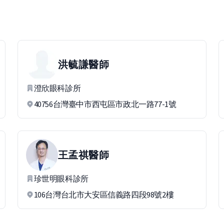
洪毓謙
醫師
澄欣眼科診所
40756台灣臺中市西屯區市政北一路77-1號
王孟祺
醫師
珍世明眼科診所
106台灣台北市大安區信義路四段98號2樓