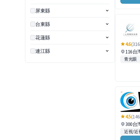
屏東縣
台東縣
花蓮縣
4.6
(316
連江縣
116
青光眼
4.5
(146
300
近視/近