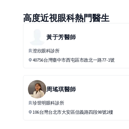
高度近視眼科熱門醫生
黃于芳
醫師
澄欣眼科診所
40756台灣臺中市西屯區市政北一路77-1號
周瑤琪
醫師
珍世明眼科診所
106台灣台北市大安區信義路四段98號2樓