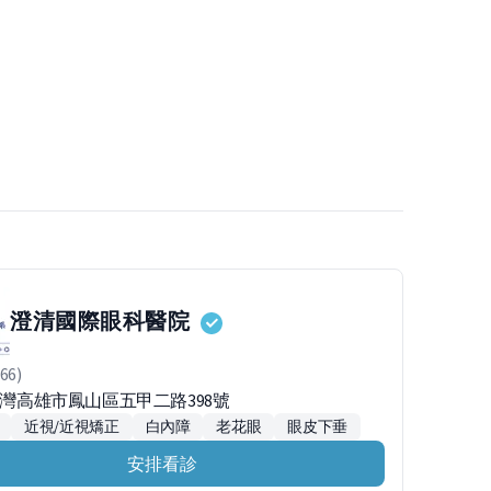
澄清國際眼科醫院
66)
0台灣高雄市鳳山區五甲二路398號
近視/近視矯正
白內障
老花眼
眼皮下垂
安排看診