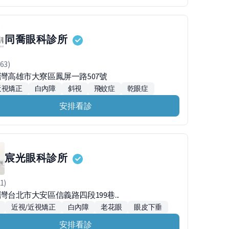
同喬眼科診所
63)
1台灣高雄市大寮區鳳屏一路507號
近視矯正
白內障
斜視
飛蚊症
乾眼症
安排看診
宸光眼科診所
1)
台灣台北市大安區信義路四段199巷...
近視/近視矯正
白內障
老花眼
眼皮下垂
安排看診