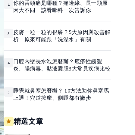
你的舌頭痛是哪種？痛邊緣、長一顆原
2
因大不同 該看哪科一次告訴你
皮膚一粒一粒的很癢？5大原因與改善解
3
析 原來可能跟「洗澡水」有關
口腔內壁長水泡怎麼辦？疱疹性齒齦
4
炎、腸病毒、黏液囊腫3大常見疾病比較
睡覺就鼻塞怎麼辦？ 10方法助你鼻塞馬
5
上通！穴道按摩、側睡都有撇步
精選文章