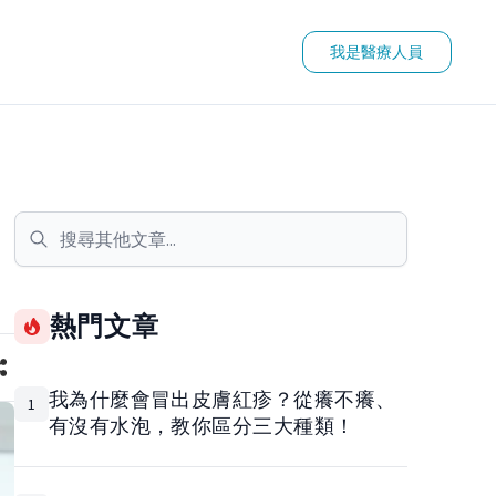
我是醫療人員
熱門文章
我為什麼會冒出皮膚紅疹？從癢不癢、
1
有沒有水泡，教你區分三大種類！