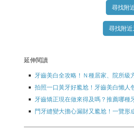
尋找附
尋找附近
延伸閱讀
牙齒美白全攻略！Ｎ種居家、院所級
拍照一口黃牙好尷尬！牙齒美白懶人
牙齒矯正現在做來得及嗎？推薦哪種
門牙縫變大擔心漏財又尷尬！一覽形