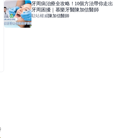
牙周病治療全攻略！10個方法帶你走出
牙周困擾｜慕樂牙醫陳加信醫師
駐站權威
陳加信
醫師
時