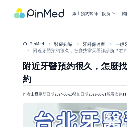
線上預約醫師、院所
醫
PinMed
醫療知識
牙科保健室
一般
附近牙醫預約很久，怎麼找當天看診診所？在Pi
附近牙醫預約很久，怎麼找當
約
作者
山豆
更新日期
2024-05-20
發佈日期
2023-05-31
觀看次數
11