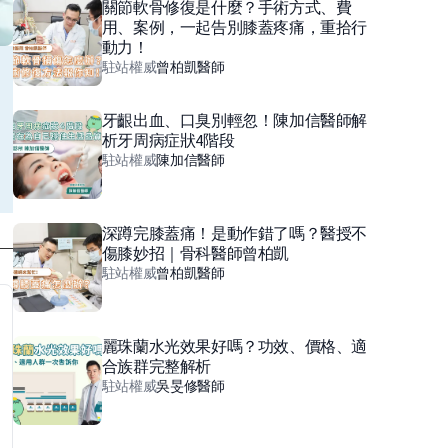
關節軟骨修復是什麼？手術方式、費
用、案例，一起告別膝蓋疼痛，重拾行
動力！
駐站權威
曾柏凱
醫師
牙齦出血、口臭別輕忽！陳加信醫師解
析牙周病症狀4階段
駐站權威
陳加信
醫師
深蹲完膝蓋痛！是動作錯了嗎？醫授不
傷膝妙招｜骨科醫師曾柏凱
駐站權威
曾柏凱
醫師
麗珠蘭水光效果好嗎？功效、價格、適
合族群完整解析
駐站權威
吳旻修
醫師