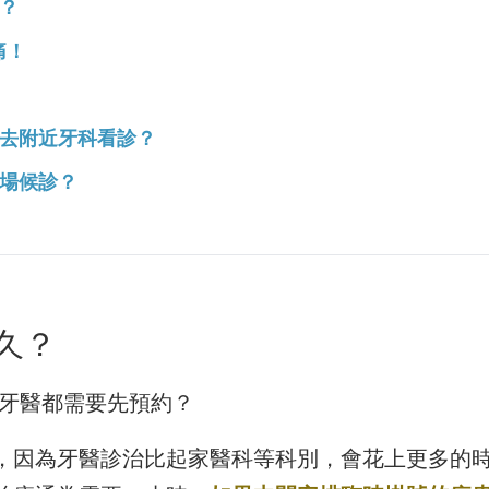
？
痛！
去附近牙科看診？
場候診？
久？
麼看牙醫都需要先預約？
，因為牙醫診治比起家醫科等科別，會花上更多的