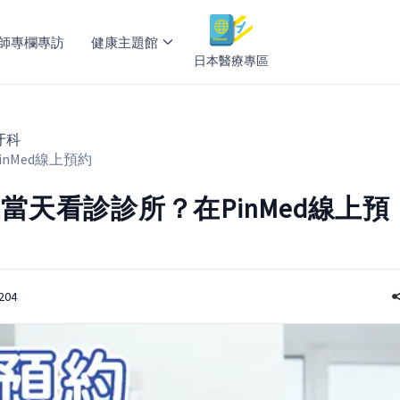
師專欄專訪
健康主題館
日本醫療專區
牙科
nMed線上預約
天看診診所？在PinMed線上預
204