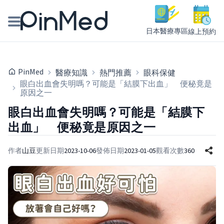
日本醫療專區
線上預約
線上預約醫師、院所
PinMed
醫療知識
熱門推薦
眼科保健
醫師專欄專訪
眼白出血會失明嗎？可能是「結膜下出血」 便秘竟是
原因之一
健康主題館
眼白出血會失明嗎？可能是「結膜下
出血」 便秘竟是原因之一
我是醫療人員
作者
山豆
更新日期
2023-10-06
發佈日期
2023-01-05
觀看次數
360