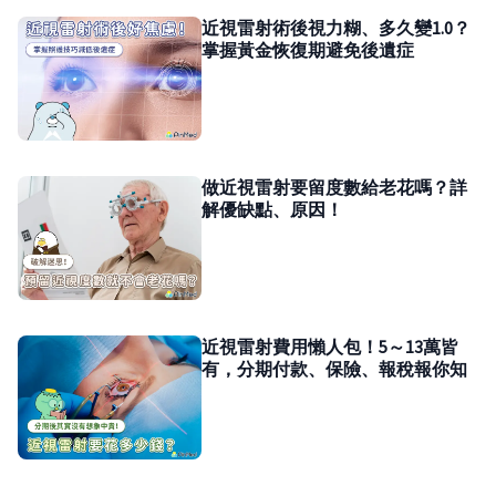
近視雷射術後視力糊、多久變1.0？
掌握黃金恢復期避免後遺症
做近視雷射要留度數給老花嗎？詳
解優缺點、原因！
近視雷射費用懶人包！5～13萬皆
有，分期付款、保險、報稅報你知