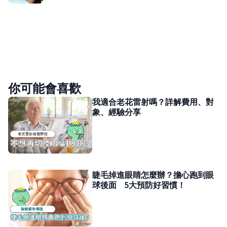
你可能會喜歡
我適合老花雷射嗎？​​詳解費用、對
象、經驗分享
睫毛掉進眼睛怎麼辦？擔心跑到眼
球後面 5大預防好習慣！