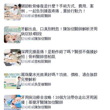
關節軟骨修復是什麼？手術方式、費用、案
例，一起告別膝蓋疼痛，重拾行動力！
駐站權威
曾柏凱
醫師
牙齦出血、口臭別輕忽！陳加信醫師解析牙周
病症狀4階段
駐站權威
陳加信
醫師
深蹲完膝蓋痛！是動作錯了嗎？醫授不傷膝妙
招｜骨科醫師曾柏凱
駐站權威
曾柏凱
醫師
麗珠蘭水光效果好嗎？功效、價格、適合族群
完整解析
駐站權威
吳旻修
醫師
牙周病治療全攻略！10個方法帶你走出牙周困
擾｜慕樂牙醫陳加信醫師
駐站權威
陳加信
醫師