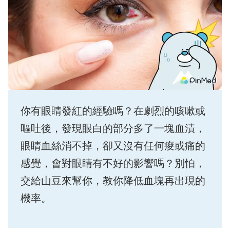
你有眼睛發紅的經驗嗎？在劇烈的咳嗽或
嘔吐後，發現眼白的部分多了一塊血漬，
眼睛血絲消不掉，卻又沒有任何痠或痛的
感覺，會對眼睛有不好的影響嗎？別怕，
交給山豆來幫你，教你降低血塊再出現的
機率。