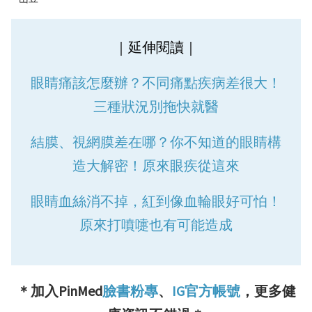
｜延伸閱讀｜
眼睛痛該怎麼辦？不同痛點疾病差很大！
三種狀況別拖快就醫
結膜、視網膜差在哪？你不知道的眼睛構
造大解密！原來眼疾從這來
眼睛血絲消不掉，紅到像血輪眼好可怕！
原來打噴嚏也有可能造成
＊加入PinMed
臉書粉專
、
IG官方帳號
，更多健