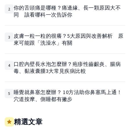
你的舌頭痛是哪種？痛邊緣、長一顆原因大不
2
同 該看哪科一次告訴你
皮膚一粒一粒的很癢？5大原因與改善解析 原
3
來可能跟「洗澡水」有關
口腔內壁長水泡怎麼辦？疱疹性齒齦炎、腸病
4
毒、黏液囊腫3大常見疾病比較
睡覺就鼻塞怎麼辦？ 10方法助你鼻塞馬上通！
5
穴道按摩、側睡都有撇步
精選文章