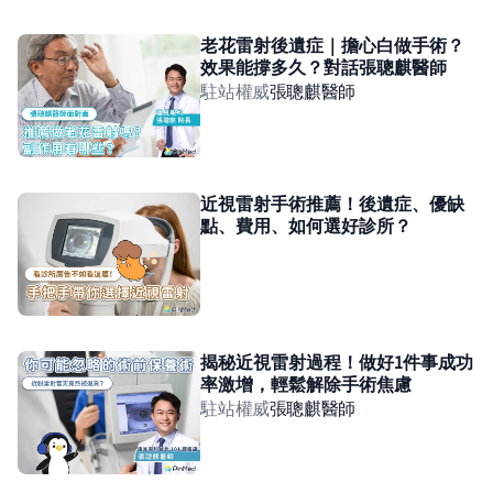
老花雷射後遺症｜擔心白做手術？
效果能撐多久？對話張聰麒醫師
駐站權威
張聰麒
醫師
近視雷射手術推薦！後遺症、優缺
點、費用、如何選好診所？
揭秘近視雷射過程！做好1件事成功
率激增，輕鬆解除手術焦慮
駐站權威
張聰麒
醫師