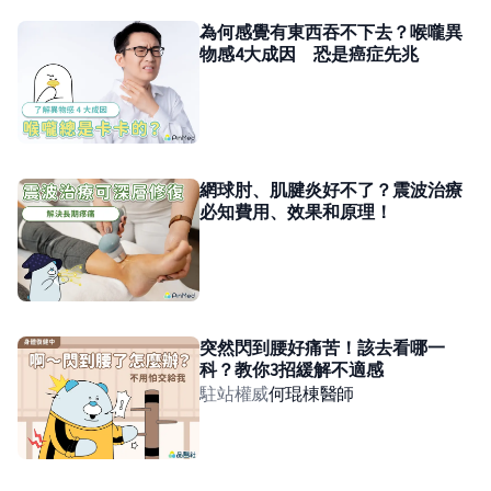
為何感覺有東西吞不下去？喉嚨異
物感4大成因 恐是癌症先兆
網球肘、肌腱炎好不了？震波治療
必知費用、效果和原理！
突然閃到腰好痛苦！該去看哪一
科？教你3招緩解不適感
駐站權威
何琨棟
醫師