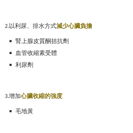
2.以利尿、排水方式
減少心臟負擔
腎上腺皮質酮拮抗劑
血管收縮素受體
利尿劑
3.增加
心臟收縮的強度
毛地黃