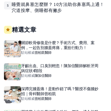
睡覺就鼻塞怎麼辦？ 10方法助你鼻塞馬上通！
5
穴道按摩、側睡都有撇步
精選文章
關節軟骨修復是什麼？手術方式、費用、案
例，一起告別膝蓋疼痛，重拾行動力！
駐站權威
曾柏凱
醫師
牙齦出血、口臭別輕忽！陳加信醫師解析牙周
病症狀4階段
駐站權威
陳加信
醫師
深蹲完膝蓋痛！是動作錯了嗎？醫授不傷膝妙
招｜骨科醫師曾柏凱
駐站權威
曾柏凱
醫師