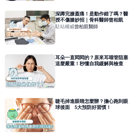
深蹲完膝蓋痛！是動作錯了嗎？醫
授不傷膝妙招｜骨科醫師曾柏凱
駐站權威
曾柏凱
醫師
耳朵一直悶悶的？原來耳咽管阻塞
這麼嚴重！秒懂自我緩解與檢查
睫毛掉進眼睛怎麼辦？擔心跑到眼
球後面 5大預防好習慣！