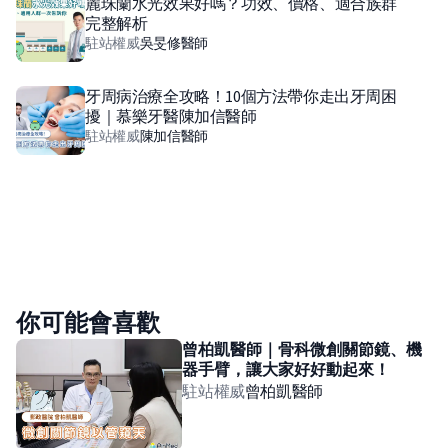
麗珠蘭水光效果好嗎？功效、價格、適合族群
完整解析
駐站權威
吳旻修
醫師
牙周病治療全攻略！10個方法帶你走出牙周困
擾｜慕樂牙醫陳加信醫師
駐站權威
陳加信
醫師
你可能會喜歡
曾柏凱醫師｜骨科微創關節鏡、機
器手臂，讓大家好好動起來！
駐站權威
曾柏凱
醫師