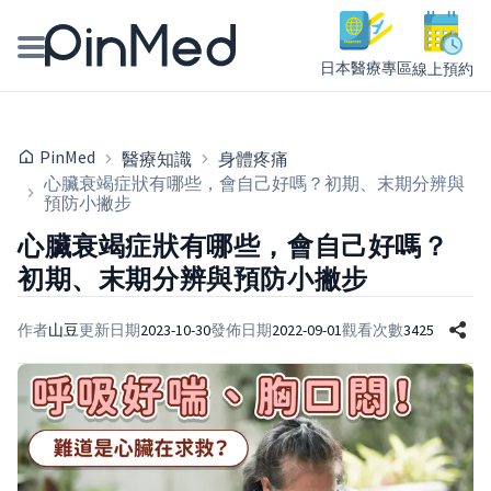
日本醫療專區
線上預約
線上預約醫師、院所
PinMed
醫療知識
身體疼痛
醫師專欄專訪
心臟衰竭症狀有哪些，會自己好嗎？初期、末期分辨與
預防小撇步
健康主題館
心臟衰竭症狀有哪些，會自己好嗎？
初期、末期分辨與預防小撇步
我是醫療人員
作者
山豆
更新日期
2023-10-30
發佈日期
2022-09-01
觀看次數
3425