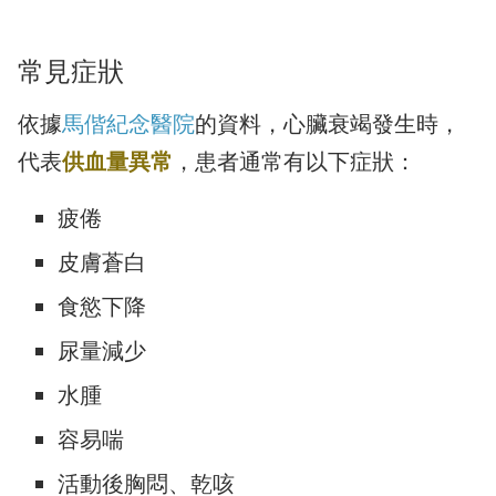
常見症狀
依據
馬偕紀念醫院
的資料，心臟衰竭發生時，
代表
供血量異常
，患者通常有以下症狀：
疲倦
皮膚蒼白
食慾下降
尿量減少
水腫
容易喘
活動後胸悶、乾咳