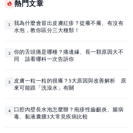
熱門文章
我為什麼會冒出皮膚紅疹？從癢不癢、有沒有
1
水泡，教你區分三大種類！
你的舌頭痛是哪種？痛邊緣、長一顆原因大不
2
同 該看哪科一次告訴你
皮膚一粒一粒的很癢？5大原因與改善解析 原
3
來可能跟「洗澡水」有關
口腔內壁長水泡怎麼辦？疱疹性齒齦炎、腸病
4
毒、黏液囊腫3大常見疾病比較