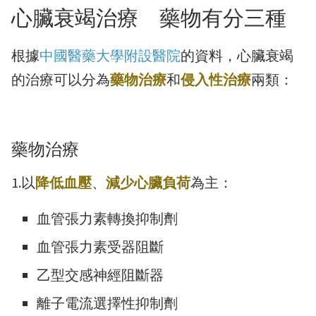
心臟衰竭治療 藥物有分三種
根據
中國醫藥大學附設醫院
的資料，心臟衰竭
的治療可以分為
藥物治療
和
侵入性治療
兩類：
藥物治療
1.以
降低血壓
、
減少心臟負荷
為主：
血管張力素轉換抑制劑
血管張力素受器阻斷
乙型交感神經阻斷器
離子電流選擇性抑制劑