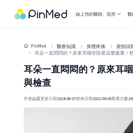
線上預約醫師、院所
醫
PinMed
醫療知識
身體疼痛
肩頸頭
耳朵一直悶悶的？原來耳咽管阻塞這麼嚴重！
耳朵一直悶悶的？原來耳
與檢查
作者
山豆
更新日期
2024-08-07
發佈日期
2022-09-05
觀看次數
20