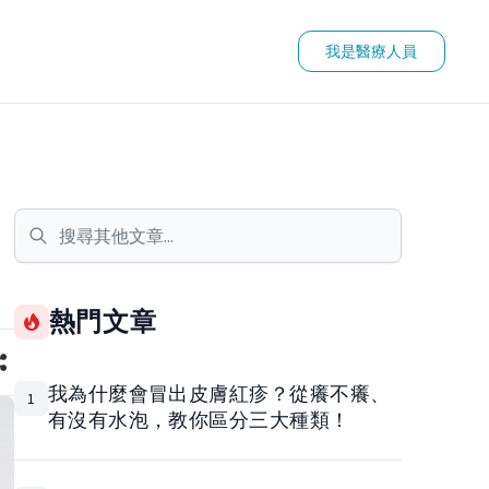
我是醫療人員
熱門文章
我為什麼會冒出皮膚紅疹？從癢不癢、
1
有沒有水泡，教你區分三大種類！