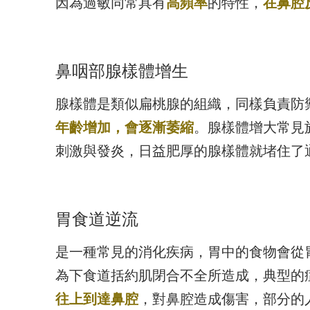
因為過敏同常具有
高頻率
的特性，
在鼻腔
鼻咽部腺樣體增生
腺樣體是類似扁桃腺的組織，同樣負責防
年齡增加，會逐漸萎縮
。腺樣體增大常見
刺激與發炎，日益肥厚的腺樣體就堵住了
胃食道逆流
是一種常見的消化疾病，胃中的食物會從
為下食道括約肌閉合不全所造成，典型的
往上到達鼻腔
，對鼻腔造成傷害，部分的