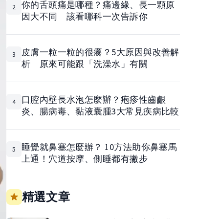
你的舌頭痛是哪種？痛邊緣、長一顆原
2
因大不同 該看哪科一次告訴你
皮膚一粒一粒的很癢？5大原因與改善解
3
析 原來可能跟「洗澡水」有關
口腔內壁長水泡怎麼辦？疱疹性齒齦
4
炎、腸病毒、黏液囊腫3大常見疾病比較
睡覺就鼻塞怎麼辦？ 10方法助你鼻塞馬
5
上通！穴道按摩、側睡都有撇步
精選文章