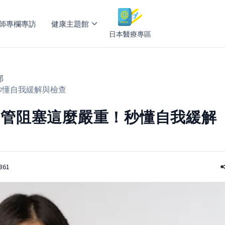
師專欄專訪
健康主題館
日本醫療專區
部
秒懂自我緩解與檢查
咽管阻塞這麼嚴重！秒懂自我緩解
861