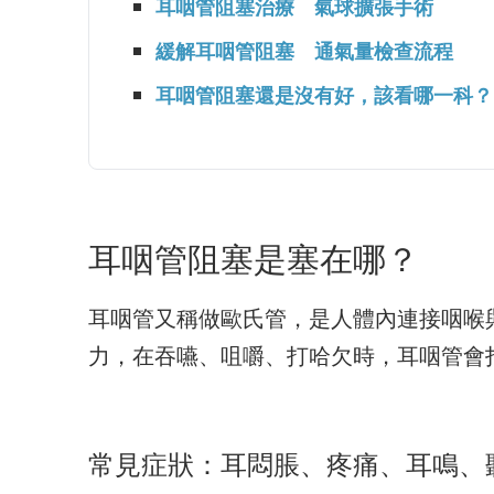
耳咽管阻塞治療 氣球擴張手術
緩解耳咽管阻塞 通氣量檢查流程
耳咽管阻塞還是沒有好，該看哪一科？
耳咽管阻塞是塞在哪？
耳咽管又稱做歐氏管，是人體內連接咽喉
力，在吞嚥、咀嚼、打哈欠時，耳咽管會
常見症狀：耳悶脹、疼痛、耳鳴、