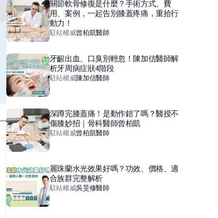
關節軟骨修復是什麼？手術方式、費
用、案例，一起告別膝蓋疼痛，重拾行
動力！
駐站權威
曾柏凱
醫師
牙齦出血、口臭別輕忽！陳加信醫師解
析牙周病症狀4階段
駐站權威
陳加信
醫師
深蹲完膝蓋痛！是動作錯了嗎？醫授不
傷膝妙招｜骨科醫師曾柏凱
駐站權威
曾柏凱
醫師
麗珠蘭水光效果好嗎？功效、價格、適
合族群完整解析
駐站權威
吳旻修
醫師