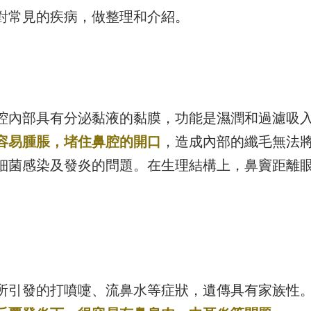
對常見的疾病，做整理和介紹。
腔內部具有分泌黏液的黏膜，功能是濕潤和過濾吸
容易腫脹，堵住鼻腔的開口
，造成內部的纖毛無法
細菌感染及發炎的問題。在生理結構上，鼻竇距離
所引發的打噴嚏、流鼻水等症狀，遺傳具有家族性