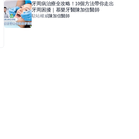
牙周病治療全攻略！10個方法帶你走出
牙周困擾｜慕樂牙醫陳加信醫師
駐站權威
陳加信
醫師