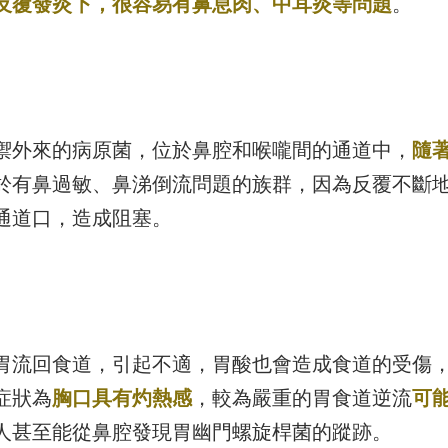
反覆發炎下，很容易有鼻息肉、中耳炎等問題
。
禦外來的病原菌，位於鼻腔和喉嚨間的通道中，
隨
於有鼻過敏、鼻涕倒流問題的族群，因為反覆不斷
通道口，造成阻塞。
胃流回食道，引起不適，胃酸也會造成食道的受傷
症狀為
胸口具有灼熱感
，較為嚴重的胃食道逆流
可
人甚至能從鼻腔發現胃幽門螺旋桿菌的蹤跡。