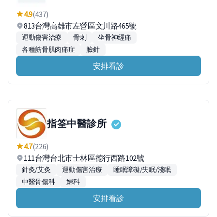
4.9
(437)
813台灣高雄市左營區文川路465號
運動傷害治療
骨刺
坐骨神經痛
各種筋骨肌肉痛症
臉針
安排看診
指筌中醫診所
4.7
(226)
111台灣台北市士林區德行西路102號
針灸/艾灸
運動傷害治療
睡眠障礙/失眠/淺眠
中醫骨傷科
婦科
安排看診