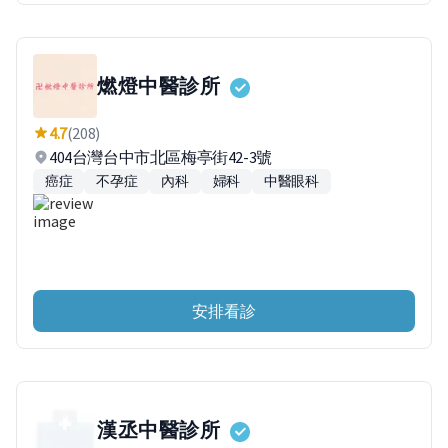
燃燈中醫診所
4.7
(208)
404台灣台中市北區梅亭街42-3號
癌症
不孕症
內科
婦科
中醫眼科
安排看診
漢丞中醫診所