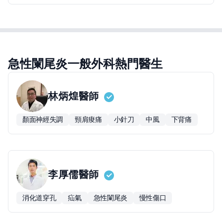
急性闌尾炎一般外科熱門醫生
林炳煌
醫師
顏面神經失調
頸肩痠痛
小針刀
中風
下背痛
李厚儒
醫師
消化道穿孔
疝氣
急性闌尾炎
慢性傷口