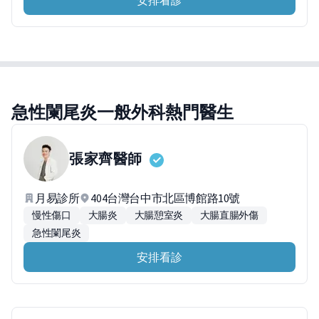
安排看診
急性闌尾炎一般外科熱門醫生
張家齊
醫師
月易診所
404台灣台中市北區博館路10號
慢性傷口
大腸炎
大腸憩室炎
大腸直腸外傷
急性闌尾炎
安排看診