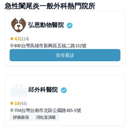
急性闌尾炎一般外科熱門院所
弘恩動物醫院
4.3
(224)
800台灣高雄市新興區五福二路152號
安排看診
邱外科醫院
3.9
(43)
704台灣台南市北區公園路435-5號
靜脈曲張
消化道潰瘍