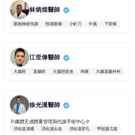
林炳煌
醫師
顏面神經失調
頸肩痠痛
小針刀
中風
下背痛
江世偉
醫師
大腸癌
直腸癌
大腸憩室炎
痔瘡
大腸直腸外科
徐光漢
醫師
纖體天成體重管理與代謝手術中心
消化道潰瘍
消化道出血
消化道穿孔
甲狀腺亢進