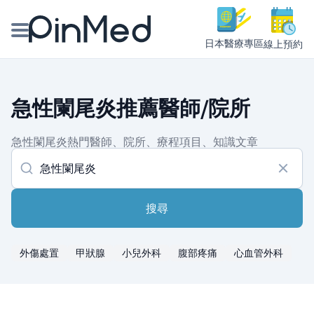
日本醫療專區
線上預約
線上預約醫師、院所
急性闌尾炎推薦醫師/院所
醫師專欄專訪
急性闌尾炎熱門醫師、院所、療程項目、知識文章
健康主題館
我是醫療人員
搜尋
外傷處置
甲狀腺
小兒外科
腹部疼痛
心血管外科