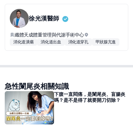
徐光漢
醫師
纖體天成體重管理與代謝手術中心
消化道潰瘍
消化道出血
消化道穿孔
甲狀腺亢進
急性闌尾炎相關知識
下腹一直悶痛，是闌尾炎、盲腸炎
嗎？是不是得了就要開刀切除？