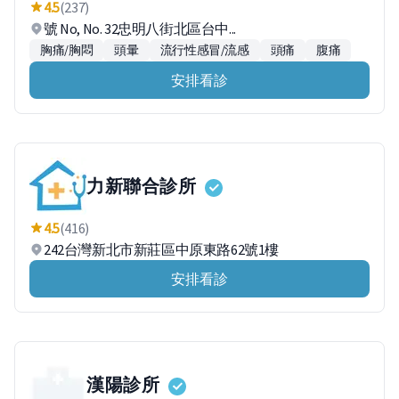
4.5
(237)
號 No, No. 32忠明八街北區台中...
胸痛/胸悶
頭暈
流行性感冒/流感
頭痛
腹痛
安排看診
力新聯合診所
4.5
(416)
242台灣新北市新莊區中原東路62號1樓
安排看診
漢陽診所