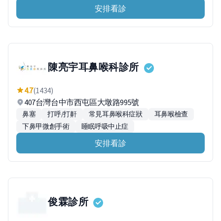
安排看診
陳亮宇耳鼻喉科診所
4.7
(1434)
407台灣台中市西屯區大墩路995號
鼻塞
打呼/打鼾
常見耳鼻喉科症狀
耳鼻喉檢查
下鼻甲微創手術
睡眠呼吸中止症
安排看診
俊霖診所