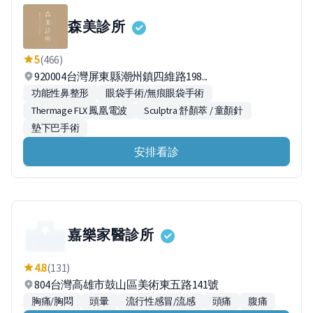
森美診所
5
(466)
920004台灣屏東縣潮州鎮四維路198...
功能性鼻整形
眼袋手術/無痕眼袋手術
Thermage FLX 鳳凰電波
Sculptra 舒顏萃 / 童顏針
墊下巴手術
安排看診
嘉樂家醫診所
4.8
(131)
804台灣高雄市鼓山區美術東五路141號
胸痛/胸悶
頭暈
流行性感冒/流感
頭痛
腹痛