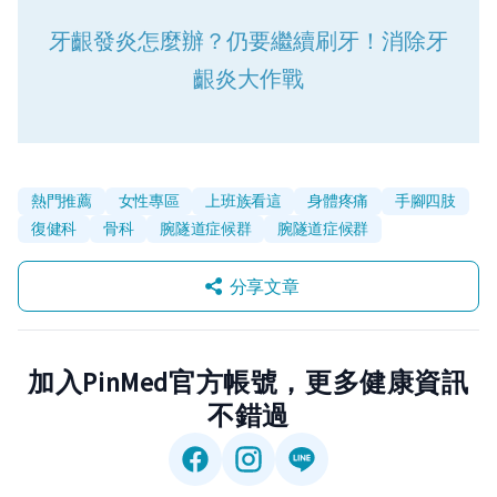
牙齦發炎怎麼辦？仍要繼續刷牙！消除牙
齦炎大作戰
熱門推薦
女性專區
上班族看這
身體疼痛
手腳四肢
復健科
骨科
腕隧道症候群
腕隧道症候群
分享文章
加入PinMed官方帳號，更多健康資訊
不錯過