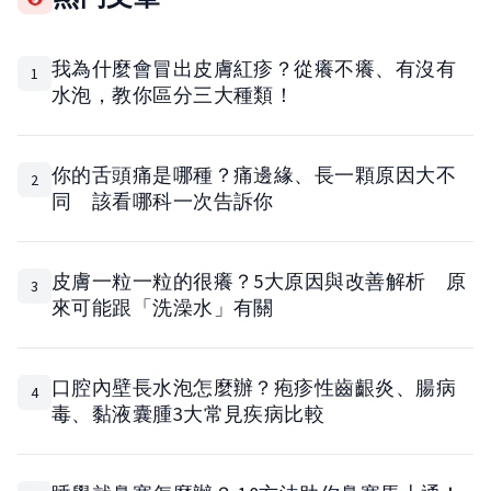
我為什麼會冒出皮膚紅疹？從癢不癢、有沒有
1
水泡，教你區分三大種類！
你的舌頭痛是哪種？痛邊緣、長一顆原因大不
2
同 該看哪科一次告訴你
皮膚一粒一粒的很癢？5大原因與改善解析 原
3
來可能跟「洗澡水」有關
口腔內壁長水泡怎麼辦？疱疹性齒齦炎、腸病
4
毒、黏液囊腫3大常見疾病比較