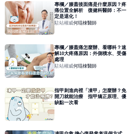
專欄／膝蓋後面痛是什麼原因？疼
痛位置全解析 復健科醫師：不一
定是退化！
駐站權威
何琨棟
醫師
專欄／膝蓋痛怎麼辦、看哪科？速
解10大疼痛原因：外側積水、受傷
處理
駐站權威
何琨棟
醫師
指甲刺進肉裡「凍甲」怎麼辦？免
開刀就能治療 指甲矯正原理、優
缺點一次看
凍甲自救 擔心復發參考這個方式