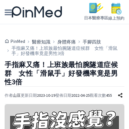
日本醫療專區
線上預約
線上預約醫師、院所
PinMed
醫療知識
身體疼痛
手腳四肢
醫師專欄專訪
手指麻又痛！上班族最怕腕隧道症候群 女性「滑鼠
手」好發機率竟是男性3倍
健康主題館
手指麻又痛！上班族最怕腕隧道症候
群 女性「滑鼠手」好發機率竟是男
我是醫療人員
性3倍
作者
山豆
更新日期
2023-10-19
發佈日期
2022-04-25
觀看次數
455