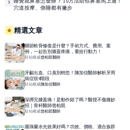
睡覺就鼻塞怎麼辦？ 10方法助你鼻塞馬上通！
5
穴道按摩、側睡都有撇步
精選文章
關節軟骨修復是什麼？手術方式、費用、案
例，一起告別膝蓋疼痛，重拾行動力！
駐站權威
曾柏凱
醫師
牙齦出血、口臭別輕忽！陳加信醫師解析牙周
病症狀4階段
駐站權威
陳加信
醫師
深蹲完膝蓋痛！是動作錯了嗎？醫授不傷膝妙
招｜骨科醫師曾柏凱
駐站權威
曾柏凱
醫師
麗珠蘭水光效果好嗎？功效、價格、適合族群