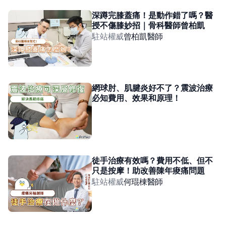
深蹲完膝蓋痛！是動作錯了嗎？醫
授不傷膝妙招｜骨科醫師曾柏凱
駐站權威
曾柏凱
醫師
網球肘、肌腱炎好不了？震波治療
必知費用、效果和原理！
徒手治療有效嗎？費用不低、但不
只是按摩！助改善陳年痠痛問題
駐站權威
何琨棟
醫師