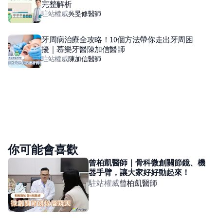
完整解析
駐站權威
吳旻修
醫師
牙周病治療全攻略！10個方法帶你走出牙周困
擾｜慕樂牙醫陳加信醫師
駐站權威
陳加信
醫師
你可能會喜歡
曾柏凱醫師｜骨科微創關節鏡、機
器手臂，讓大家好好動起來！
駐站權威
曾柏凱
醫師