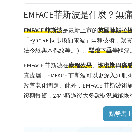
EMFACE菲斯波是什麼？無
EMFACE 菲斯波
是最新上市的
英國除皺拉
「Sync RF 同步煥顏電波」兩種技術，
法令紋與木偶紋等。）、
鬆弛下垂
等狀況
EMFACE 菲斯波在
療程效果
、
恢復期
與
痛
真皮層，EMFACE 菲斯波可以更深入
改善老化問題。此外，EMFACE 菲斯
復期較短，24小時過後大多數狀況就能恢
點擊馬上