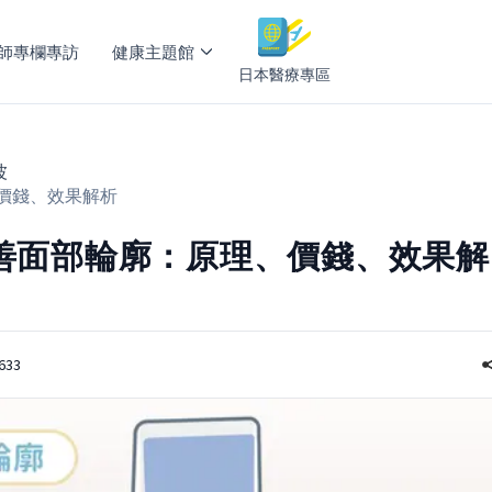
師專欄專訪
健康主題館
日本醫療專區
波
、價錢、效果解析
改善面部輪廓：原理、價錢、效果解
633