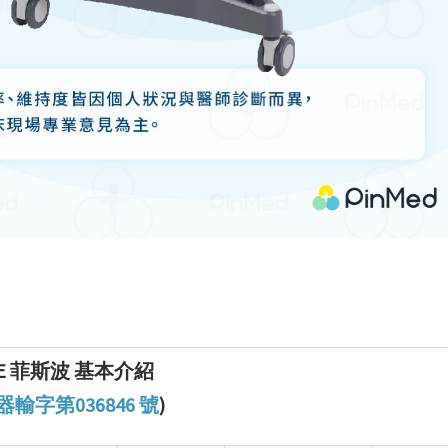
CE 菲斯波 基本介紹
輸字第036846 號
)