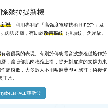
痛除皺拉提新機
提新機
，利用專利的「高強度電場技術 HIFES™」及
緊實肌肉與皮膚，有助於
改善皺紋
（抬頭紋、魚尾紋、
。
感
有著優異的表現。有別於傳統電音波療程僅施作於
到肌肉層，讓臉部肌肉收縮上提，提升對皮膚的支撐力來
波術施作痛感低，大多數人不用敷麻藥即可施打；術後恢
復正常。
預約EMFACE菲斯波