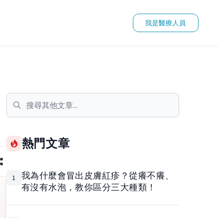
我是醫療人員
熱門文章
我為什麼會冒出皮膚紅疹？從癢不癢、
1
有沒有水泡，教你區分三大種類！