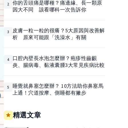
你的舌頭痛是哪種？痛邊緣、長一顆原
2
因大不同 該看哪科一次告訴你
皮膚一粒一粒的很癢？5大原因與改善解
3
析 原來可能跟「洗澡水」有關
口腔內壁長水泡怎麼辦？疱疹性齒齦
4
炎、腸病毒、黏液囊腫3大常見疾病比較
睡覺就鼻塞怎麼辦？ 10方法助你鼻塞馬
5
上通！穴道按摩、側睡都有撇步
精選文章