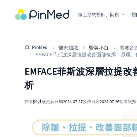
線上預約醫師、院所
醫
PinMed
醫療知識
醫美小白
電波音
EMFACE菲斯波深層拉提改善面部輪廓：原理
EMFACE菲斯波深層拉提
析
作者
鄭以欣
更新日期
2024-07-27
發佈日期
2024-07-26
觀看次數