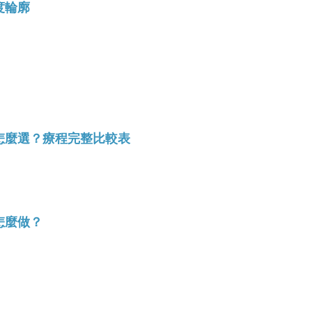
度輪廓
波怎麼選？療程完整比較表
怎麼做？