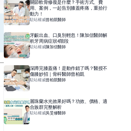
關節軟骨修復是什麼？手術方式、費
用、案例，一起告別膝蓋疼痛，重拾行
動力！
駐站權威
曾柏凱
醫師
牙齦出血、口臭別輕忽！陳加信醫師解
析牙周病症狀4階段
駐站權威
陳加信
醫師
深蹲完膝蓋痛！是動作錯了嗎？醫授不
傷膝妙招｜骨科醫師曾柏凱
駐站權威
曾柏凱
醫師
麗珠蘭水光效果好嗎？功效、價格、適
合族群完整解析
駐站權威
吳旻修
醫師