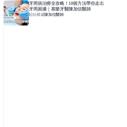
牙周病治療全攻略！10個方法帶你走出
牙周困擾｜慕樂牙醫陳加信醫師
駐站權威
陳加信
醫師