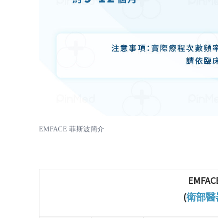
EMFACE 菲斯波簡介
EMFA
(
衛部醫器