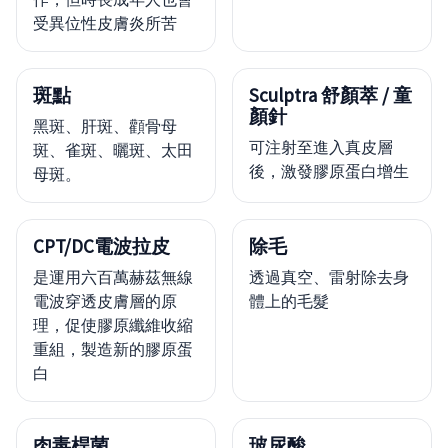
受異位性皮膚炎所苦
斑點
Sculptra 舒顏萃 / 童
顏針
黑斑、肝斑、顴骨母
可注射至進入真皮層
斑、雀斑、曬斑、太田
後，激發膠原蛋白增生
母斑。
CPT/DC電波拉皮
除毛
是運用六百萬赫茲無線
透過真空、雷射除去身
電波穿透皮膚層的原
體上的毛髮
理，促使膠原纖維收縮
重組，製造新的膠原蛋
白
肉毒桿菌
玻尿酸