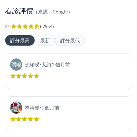
看診評價
（來源：Google）
4.9
(
2564
)
評分最高
最新
評分最低
孫瑞嶸
/
大約 2 個月前
林靖堯
/
3 個月前