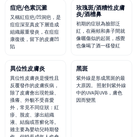
痘疤/色素沉澱
玫瑰斑/酒糟性皮膚
炎/酒槽鼻
又稱紅痘疤/凹洞疤，是
初期的症狀為臉部泛
痘痘深至真皮下層造成
紅，在兩頰和鼻子間就
組織嚴重發炎，在痘痘
像曬傷似的起斑，感覺
康復後，留下的皮膚凹
也像喝了酒一樣發紅
陷
異位性皮膚炎
黑斑
異位性皮膚炎是慢性且
紫外線是形成黑斑的最
反覆發作的皮膚疾病，
大原因。 照射到紫外線
除了皮膚會出現乾燥、
中的UVA與UVB，膚色
搔癢、外貌不受喜愛
因而變黑
外，常見不同症狀：紅
疹、脫皮、滲出組織
液、結痂或苔癬化等。
雖主要為嬰幼兒時期發
作，但時長成年人也會