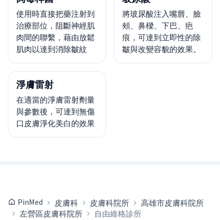
使用時直接把藥注射到
將玻尿酸注入嘴唇、臉
治療部位，阻斷神經肌
頰、鼻樑、下巴、疤
肉間的聯繫，藉由放鬆
痕，可達到立即性的除
肌肉以達到消除皺紋
皺與改變容貌的效果。
淨膚雷射
在適當的淨膚雷射劑量
與參數後，可達到無傷
口皮膚淨化美白的效果
PinMed
皮膚科
皮膚科院所
高雄市皮膚科院所
左營區皮膚科院所
自由維格診所