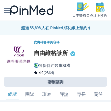
日本醫療專區
線上預約
線上預約醫師、院所
超過 55,898 人在 PinMed 成功線上預約 :)
醫師專欄專訪
皮膚科
醫學美容科
自由維格診所
健康主題館
健保特約醫事機構
我是醫療人員
4.9
(2564)
聯繫諮詢
總覽
團隊
班表
評論
專長
關於