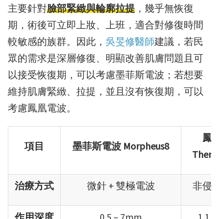
主要針對
臉部緊緻與輪廓拉提
，幾乎無恢復
期，術後可立即上妝、上班，適合對修復時間
較敏感的族群。因此，
吳旻修醫師
建議，若民
眾的需求是深層修復、明顯改善肌膚問題且可
以接受恢復期，可以考慮墨菲斯電波；若想要
維持肌膚緊緻、拉提，並且沒有恢復期，可以
考慮鳳凰電波。
鳳
項目
墨菲斯電波 Morpheus8
Therm
治療方式
微針 + 雙極電波
非侵
作用深度
0.5 – 7mm
1.1 