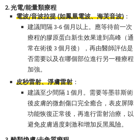
2. 光電/能量類療程
電波/音波拉提 (如鳳凰電波、海芙音波)
：
建議間隔 3-6 個月以上。應等待前一次
療程的膠原蛋白新生效果達到高峰（通
常在術後 3 個月後），再由醫師評估是
否需要以及在哪個部位進行另一種療程
加強。
皮秒雷射、淨膚雷射
：
建議至少間隔 1 個月。需要等墨菲斯術
後皮膚的微創傷口完全癒合，表皮屏障
功能恢復正常後，再進行雷射治療，以
避免皮膚過度刺激和增加反黑風險。
3. 酸類煥膚/去角質療程