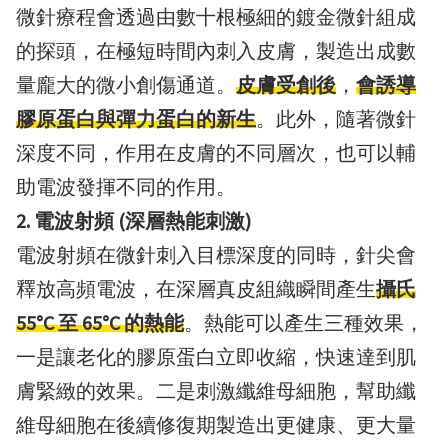
微針療程會透過由數十根極細的鍍金微針組成
的探頭，在極短時間內刺入皮膚，製造出成數
量龐大的微小創傷通道。
皮膚受創後
，
會誘導
膠原蛋白與彈力蛋白的新生
。此外，隨著微針
深度不同，作用在皮膚的不同層次，也可以輔
助電波發揮不同的作用。
2. 電波射頻 (深層熱能刺激)
電波射頻在微針刺入目標深度的同時，針尖會
釋放高頻電波，在深層真皮組織瞬間產生
攝氏
55°C 至 65°C 的熱能
。熱能可以產生三種效果，
一是讓老化的膠原蛋白立即收縮，快速達到肌
膚緊緻的效果。二是刺激纖維母細胞，幫助纖
維母細胞在後續修復期製造出更健康、更大量