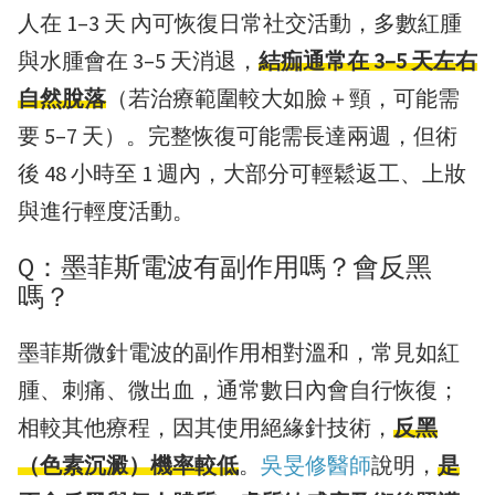
人在 1–3 天 內可恢復日常社交活動，多數紅腫
與水腫會在 3–5 天消退，
結痂通常在 3–5 天左右
自然脫落
（若治療範圍較大如臉＋頸，可能需
要 5–7 天）。完整恢復可能需長達兩週，但術
後 48 小時至 1 週內，大部分可輕鬆返工、上妝
與進行輕度活動。
Q：墨菲斯電波有副作用嗎？會反黑
嗎？
墨菲斯微針電波的副作用相對溫和，常見如紅
腫、刺痛、微出血，通常數日內會自行恢復；
相較其他療程，因其使用絕緣針技術，
反黑
（色素沉澱）機率較低
。
吳旻修醫師
說明，
是