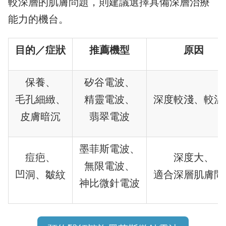
較深層的肌膚問題，則建議選擇具備深層治療
能力的機台。
目的／症狀
推薦機型
原因
保養、
矽谷電波、
毛孔細緻、
精靈電波、
深度較淺、較溫
皮膚暗沉
翡翠電波
墨菲斯電波、
痘疤、
深度大、
無限電波、
凹洞、皺紋
適合深層肌膚問
神比微針電波