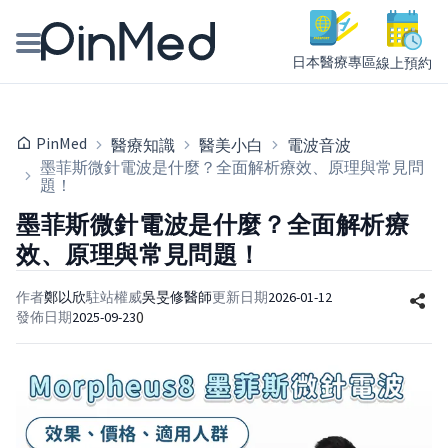
日本醫療專區
線上預約
線上預約醫師、院所
PinMed
醫療知識
醫美小白
電波音波
醫師專欄專訪
墨菲斯微針電波是什麼？全面解析療效、原理與常見問
題！
健康主題館
墨菲斯微針電波是什麼？全面解析療
效、原理與常見問題！
我是醫療人員
作者
鄭以欣
駐站權威
吳旻修
醫師
更新日期
2026-01-12
0
發佈日期
2025-09-23