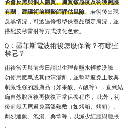
否會反黑與個人體質、膚質敏感度及術後照護
有關
，
建議術前與醫師評估風險
。若術後出現
反黑情況，可透過修復型保養品穩定膚況，並
搭配皮秒雷射等方式淡化色素。
Q：墨菲斯電波術後怎麼保養？有哪些
禁忌？
術後當天與前幾日請以生理食鹽水輕柔洗臉，
勿使用肥皂或其他清潔劑，並暫時避免上妝與
刺激性強的護膚品（如果酸、A 酸等），直到結
痂自然脫落後再恢復正常保養程序 。此外，術
後前幾天應避免高溫熱敷（如烤箱、烤箱）、
劇烈運動、泡湯、桑拿等，以減少紅腫與腫脹
。