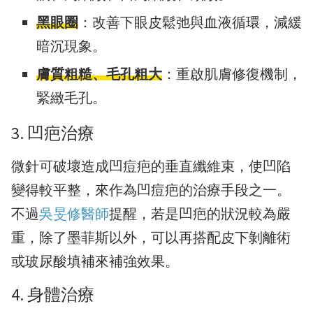
黑眼圈
：改善下眼皮鬆弛與血液循環，減緩
暗沉現象。
膚質粗糙、毛孔粗大
：重啟肌膚修復機制，
緊緻毛孔。
3. 凹疤治療
微針可破壞造成凹痘疤的垂直纖維束，使凹陷
變得較平整，來作為凹痘疤的治療手段之一。
不過
吳旻修醫師
提醒，若是凹疤的狀況較為嚴
重，除了墨菲斯以外，可以再搭配皮下剝離術
或玻尿酸填補來補強效果。
4. 身體治療