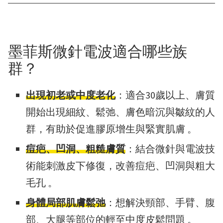
墨菲斯微針電波適合哪些族
群？
出現初老或中度老化
：適合30歲以上、膚質
開始出現細紋、鬆弛、膚色暗沉與皺紋的人
群，有助於促進膠原增生與緊實肌膚 。
痘疤、凹洞、粗糙膚質
：結合微針與電波技
術能刺激皮下修復，改善痘疤、凹洞與粗大
毛孔 。
身體局部肌膚鬆弛
：想解決頸部、手臂、腹
部、大腿等部位的輕至中度皮鬆問題 。