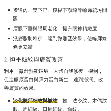
嘴邊肉、雙下巴、模糊下顎線等輪廓鬆垮問
題
眉眼下垂與眼周老化，提升眼神精緻度
淺層脂肪堆積，達到微雕塑效果，使輪廓線
條更立體
2. 撫平皺紋與膚質改善
利用「微針熱能破壞→人體自我修復」機制，
促進膠原蛋白與彈力蛋白新生，達到澎潤、改
善膚質的效果。
淡化臉部細紋與皺紋
，如：法令紋、木偶紋
眼、周細紋、口周細紋、頸紋。