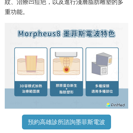
紋、治療凹痘疤，以及進行淺層脂肪雕塑的多
重功能。
預約高雄診所諮詢墨菲斯電波