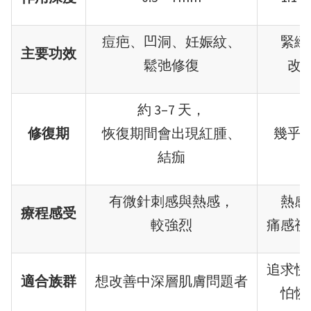
痘疤、凹洞、妊娠紋、
緊緻
主要功效
鬆弛修復
改
約 3–7 天，
修復期
恢復期間會出現紅腫、
幾乎
結痂
有微針刺感與熱感，
熱感
療程感受
較強烈
痛感視
追求快
適合族群
想改善中深層肌膚問題者
怕恢