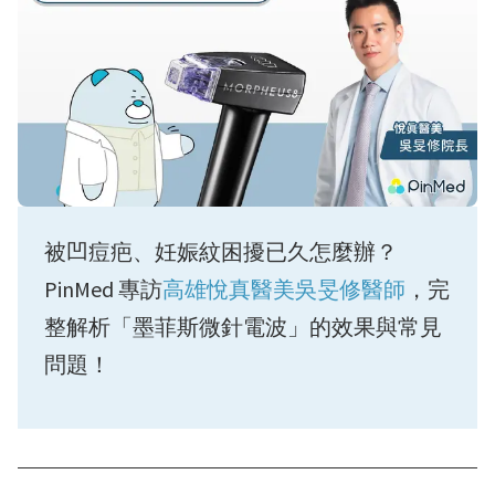
被凹痘疤、妊娠紋困擾已久怎麼辦？
PinMed 專訪
高雄悅真醫美吳旻修醫師
，完
整解析「墨菲斯微針電波」的效果與常見
問題！