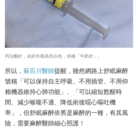
丙泊酚針，由於外觀為乳白色，俗稱「牛奶針」。
所以，
蘇百川醫師
提醒，雖然網路上舒眠麻醉
號稱「可以保持自主呼吸、不用插管、不用仰
賴機器維持心肺功能」、「可以縮短甦醒時
間、減少喉嚨不適、降低術後噁心嘔吐機
率」，但舒眠麻醉依舊是麻醉的一種，有其風
險，需要麻醉醫師細心照護！