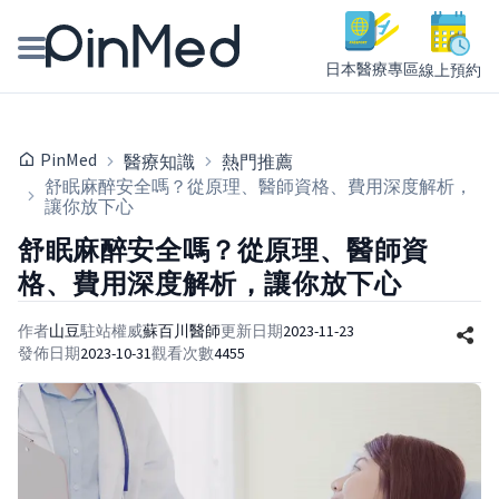
日本醫療專區
線上預約
線上預約醫師、院所
PinMed
醫療知識
熱門推薦
醫師專欄專訪
舒眠麻醉安全嗎？從原理、醫師資格、費用深度解析，
讓你放下心
健康主題館
舒眠麻醉安全嗎？從原理、醫師資
格、費用深度解析，讓你放下心
我是醫療人員
作者
山豆
駐站權威
蘇百川
醫師
更新日期
2023-11-23
發佈日期
2023-10-31
觀看次數
4455