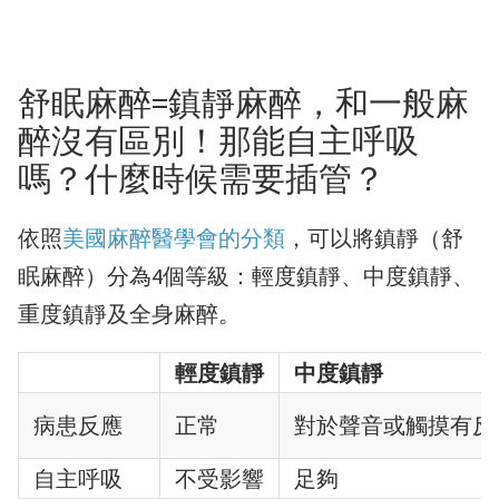
舒眠麻醉=鎮靜麻醉，和一般麻
醉沒有區別！那能自主呼吸
嗎？什麼時候需要插管？
依照
美國麻醉醫學會的分類
，可以將鎮靜（舒
眠麻醉）分為4個等級：輕度鎮靜、中度鎮靜、
重度鎮靜及全身麻醉。
輕度鎮靜
中度鎮靜
病患反應
正常
對於聲音或觸摸有反
自主呼吸
不受影響
足夠