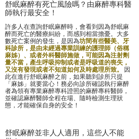
舒眠麻醉有死亡風險嗎？由麻醉專科醫
師執行最安全！
許多人在查詢舒眠麻醉時，會看到因為舒眠麻
醉而死亡的醫療糾紛，而感到相當擔憂。大多
數死亡案例的發生，是因為
坊間有些醫美、牙
科診所，是由未經過專業訓練的護理師（俗稱
麻姊）、或者外科醫師施做，可能因為注射劑
量不當，產生呼吸抑制或者是呼吸道的喪失，
又沒有發現或者不知道如何及時處理所致。
因
此在進行舒眠麻醉之前，如果聽到診所只提
「麻姊」就要當心！務必向診所確認執行麻醉
者為領有專業麻醉專科證照的麻醉專科醫師，
並確認麻醉醫師全程在場、隨時檢測生理狀
態，才能確保自身的安全！
舒眠麻醉並非人人適用，這些人不能