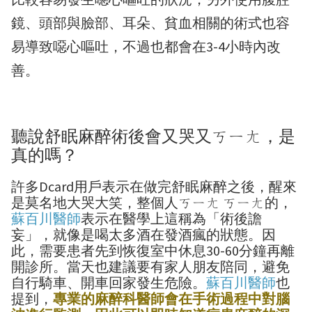
鏡、頭部與臉部、耳朵、貧血相關的術式也容
易導致噁心嘔吐，不過也都會在3-4小時內改
善。
聽說舒眠麻醉術後會又哭又ㄎㄧㄤ，是
真的嗎？
許多Dcard用戶表示在做完舒眠麻醉之後，醒來
是莫名地大哭大笑，整個人ㄎㄧㄤ ㄎㄧㄤ的，
蘇百川醫師
表示在醫學上這稱為「術後譫
妄」，就像是喝太多酒在發酒瘋的狀態。因
此，需要患者先到恢復室中休息30-60分鐘再離
開診所。當天也建議要有家人朋友陪同，避免
自行騎車、開車回家發生危險。
蘇百川醫師
也
提到，
專業的麻醉科醫師會在手術過程中對腦