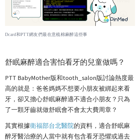
Dcard和PTT網友們最在意梳棉麻醉這些事
舒眠麻醉適合害怕看牙的兒童做嗎？
PTT BabyMother版和tooth_salon版討論熱度最
高的就是：爸爸媽媽不想要小朋友被綁起來看
牙，卻又擔心舒眠麻醉適不適合小朋友？只為
了一顆牙齒就做舒眠會不會太大費周章？
其實根據
衛福部台北醫院
的資料，適合舒眠麻
醉牙醫治療的人當中就有包含看牙恐懼或過去