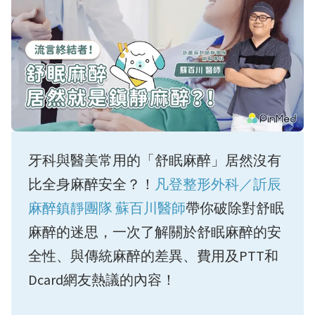
牙科與醫美常用的「舒眠麻醉」居然沒有
比全身麻醉安全？！
凡登整形外科／訢辰
麻醉鎮靜團隊 蘇百川醫師
帶你破除對舒眠
麻醉的迷思，一次了解關於舒眠麻醉的安
全性、與傳統麻醉的差異、費用及PTT和
Dcard網友熱議的內容！