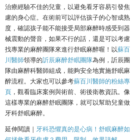
治療經驗不佳的兒童，以避免看牙容易引發焦
慮的身心症。在術前可以評估孩子的心智成熟
度，確認孩子能不能接受局部麻醉時感受到器
械震動的聲音，如果不行的話，還是可以考慮
找專業的麻醉團隊來進行舒眠麻醉喔！以
蘇百
川醫師
領導的
訢辰麻醉舒眠團隊
為例，訢辰團
隊由麻醉科醫師組成，能夠安全地實施舒眠麻
醉流程。大家也可以參考
蘇百川醫師的粉絲專
頁
，觀看臨床案例與術前、術後衛教資訊。像
這樣專業的麻醉舒眠團隊，就可以幫助兒童做
牙科舒眠麻醉。
延伸閱讀｜
牙科恐懼真的是心病！舒眠麻醉如
何拯救看牙焦慮？費用、限制、效果詳解