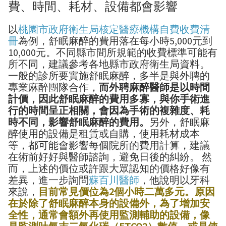
費、時間、耗材、設備都會影響
以
桃園市政府衛生局核定醫療機構自費收費清
冊
為例，舒眠麻醉的費用落在每小時5,000元到
10,000元。不同縣市間所規範的收費標準可能有
所不同，建議參考各地縣市政府衛生局資料。
一般的診所要實施舒眠麻醉，多半是與外聘的
專業麻醉團隊合作，
而外聘麻醉醫師是以時間
計價，因此舒眠麻醉的費用多寡，與你手術進
行的時間呈正相關，會因為手術的複雜度、耗
時不同，影響舒眠麻醉的費用。
另外，舒眠麻
醉使用的設備是租賃或自購，使用耗材成本
等，都可能會影響每個院所的費用計算，建議
在術前好好與醫師諮詢，避免日後的糾紛。 然
而，上述的價位或許跟大眾認知的價格好像有
差異，進一步詢問
蘇百川醫師
，他說明以牙科
來說，
目前常見價位為2個小時二萬多元。原因
在於除了舒眠麻醉本身的設備外，為了增加安
全性，通常會額外再使用監測輔助的設備，像