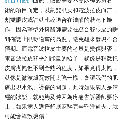
蘇百川醫師
回應，做醫美要不要麻醉必須看手
術的項目而定，以割雙眼皮和電波拉皮而言，
割雙眼皮或許就比較適合在清醒的狀況下施
作，因為整型外科醫師需要在縫合雙眼皮的瞬
間確認上眼瞼適當的高度，避免醒來發現不合
預期。而電音波拉皮主要的考量是燙傷與否，
電音波拉皮關乎到能量的給予，就像是稍微把
皮膚煮熟但不到全熟的程度，如果煮得太熟，
就像是微波爐瓦數開太強一樣，會讓我們的肌
膚出現水泡、燙傷的問題，此時如果病人是清
醒的狀態，就能夠及時因為疼痛告訴醫師要停
止，如果病人選擇舒眠麻醉完全昏睡過去，就
可能會導致燙傷！