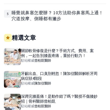
睡覺就鼻塞怎麼辦？ 10方法助你鼻塞馬上通！
5
穴道按摩、側睡都有撇步
精選文章
關節軟骨修復是什麼？手術方式、費用、案
例，一起告別膝蓋疼痛，重拾行動力！
駐站權威
曾柏凱
醫師
牙齦出血、口臭別輕忽！陳加信醫師解析牙周
病症狀4階段
駐站權威
陳加信
醫師
深蹲完膝蓋痛！是動作錯了嗎？醫授不傷膝妙
招｜骨科醫師曾柏凱
駐站權威
曾柏凱
醫師