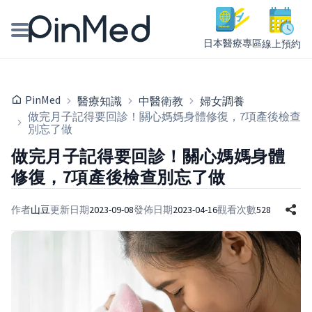
日本醫療專區
線上預約
線上預約醫師、院所
PinMed
醫療知識
中醫衛教
婦女調養
醫師專欄專訪
做完月子記得要回診！關心媽媽身體修復，7項產後檢查
別忘了做
健康主題館
做完月子記得要回診！關心媽媽身體
修復，7項產後檢查別忘了做
我是醫療人員
作者
山豆
更新日期
2023-09-08
發佈日期
2023-04-16
觀看次數
528