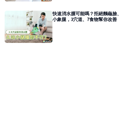
快速消水腫可能嗎？拒絕麵龜臉、
小象腿，3穴道、7食物幫你改善