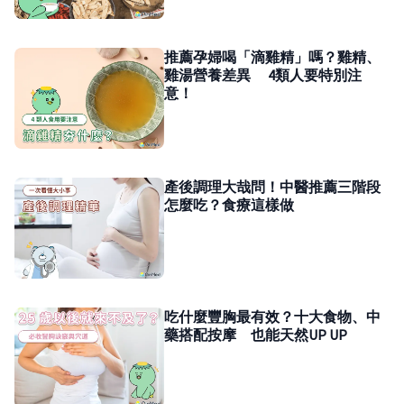
推薦孕婦喝「滴雞精」嗎？雞精、
雞湯營養差異 4類人要特別注
意！
產後調理大哉問！中醫推薦三階段
怎麼吃？食療這樣做
吃什麼豐胸最有效？十大食物、中
藥搭配按摩 也能天然UP UP