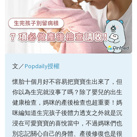
文／
Popdaily授權
懷胎十個月好不容易把寶寶生出來了，但
你以為生完就沒事了嗎？除了嬰兒的出生
健康檢查，媽咪的產後檢查也超重要！媽
咪編知道生完孩子後體力透支之外就是沉
浸在可愛寶寶的喜悅當中，不過媽咪們也
別忘記關心自己的身體、產後修復也是很