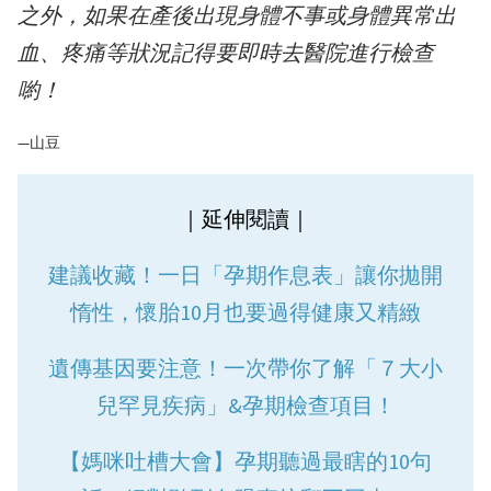
之外，如果在產後出現身體不事或身體異常出
血、疼痛等狀況記得要即時去醫院進行檢查
喲！
—山豆
｜延伸閱讀｜
建議收藏！一日「孕期作息表」讓你拋開
惰性，懷胎10月也要過得健康又精緻
遺傳基因要注意！一次帶你了解「７大小
兒罕見疾病」&孕期檢查項目！
【媽咪吐槽大會】孕期聽過最瞎的10句