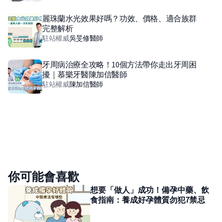
麗珠蘭水光效果好嗎？功效、價格、適合族群
完整解析
駐站權威
吳旻修
醫師
牙周病治療全攻略！10個方法帶你走出牙周困
擾｜慕樂牙醫陳加信醫師
駐站權威
陳加信
醫師
你可能會喜歡
想要「做人」成功！備孕中藥、飲
食指南：養成好孕體質勿犯7禁忌