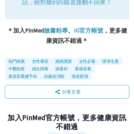
話，絕對聽到白眼直接翻不回來！
＊加入PinMed
臉書粉專
、
IG官方帳號
，更多健
康資訊不錯過＊
熱門推薦
女性專區
媽媽寶寶
女性必看
懷孕生產
中醫衛教
婦女調養
婦產科
產後保養
腹直肌重建手術
妊娠紋消除
陰道鬆弛
分享文章
加入PinMed官方帳號，更多健康資訊
不錯過