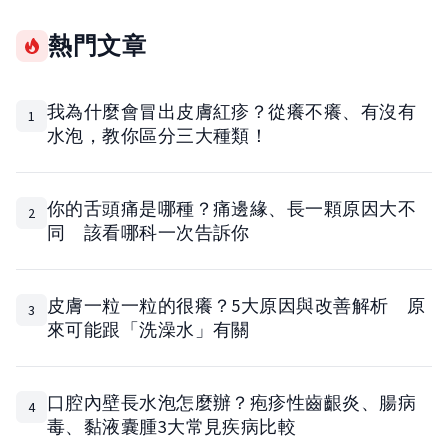
熱門文章
我為什麼會冒出皮膚紅疹？從癢不癢、有沒有
1
水泡，教你區分三大種類！
你的舌頭痛是哪種？痛邊緣、長一顆原因大不
2
同 該看哪科一次告訴你
皮膚一粒一粒的很癢？5大原因與改善解析 原
3
來可能跟「洗澡水」有關
口腔內壁長水泡怎麼辦？疱疹性齒齦炎、腸病
4
毒、黏液囊腫3大常見疾病比較