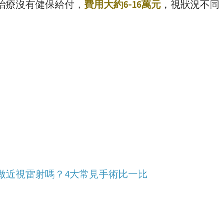
治療沒有健保給付，
費用大約6-16萬元
，視狀況不
做近視雷射嗎？4大常見手術比一比