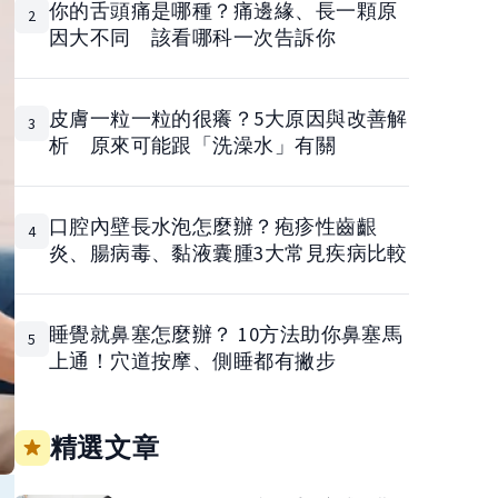
你的舌頭痛是哪種？痛邊緣、長一顆原
2
因大不同 該看哪科一次告訴你
皮膚一粒一粒的很癢？5大原因與改善解
3
析 原來可能跟「洗澡水」有關
口腔內壁長水泡怎麼辦？疱疹性齒齦
4
炎、腸病毒、黏液囊腫3大常見疾病比較
睡覺就鼻塞怎麼辦？ 10方法助你鼻塞馬
5
上通！穴道按摩、側睡都有撇步
精選文章