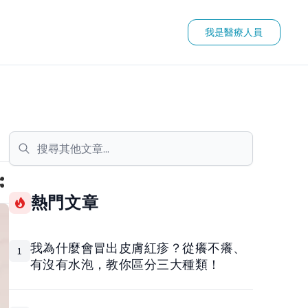
我是醫療人員
熱門文章
我為什麼會冒出皮膚紅疹？從癢不癢、
1
有沒有水泡，教你區分三大種類！