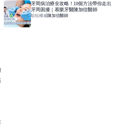
牙周病治療全攻略！10個方法帶你走出
牙周困擾｜慕樂牙醫陳加信醫師
駐站權威
陳加信
醫師
彈
影
書