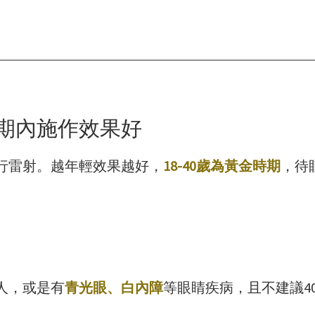
期內施作效果好
進行雷射。越年輕效果越好，
1
8-40歲為黃金時期
，待
人，或是有
青光眼、白內障
等眼睛疾病，且不建議4