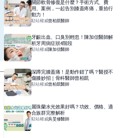
關節軟骨修復是什麼？手術方式、費
用、案例，一起告別膝蓋疼痛，重拾行
動力！
駐站權威
曾柏凱
醫師
牙齦出血、口臭別輕忽！陳加信醫師解
析牙周病症狀4階段
駐站權威
陳加信
醫師
深蹲完膝蓋痛！是動作錯了嗎？醫授不
傷膝妙招｜骨科醫師曾柏凱
駐站權威
曾柏凱
醫師
麗珠蘭水光效果好嗎？功效、價格、適
合族群完整解析
駐站權威
吳旻修
醫師