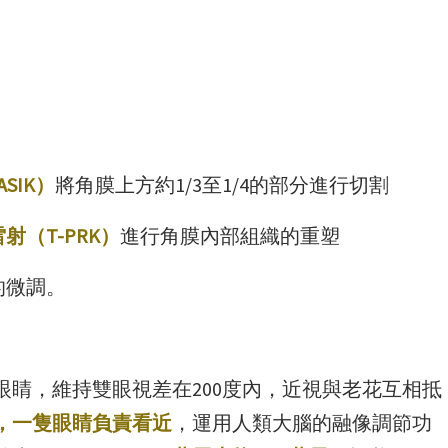
SIK）
將角膜上方約1/3至1/4的部分進行切割
射（T-PRK）
進行角膜內部組織的重塑
的微調。
睛，維持雙眼視差在200度內，近視與老花互相抵
，一隻
眼睛
負責看近
，運用人類大腦的融像調節功