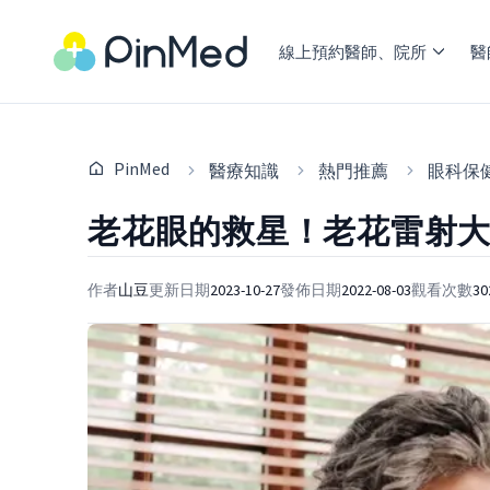
線上預約醫師、院所
醫
PinMed
醫療知識
熱門推薦
眼科保
老花眼的救星！老花雷射
作者
山豆
更新日期
2023-10-27
發佈日期
2022-08-03
觀看次數
30