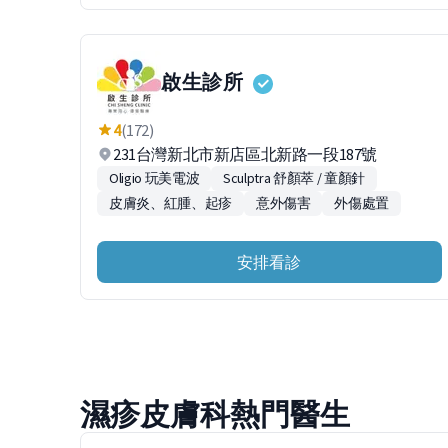
啟生診所
4
(172)
231台灣新北市新店區北新路一段187號
Oligio 玩美電波
Sculptra 舒顏萃 / 童顏針
皮膚炎、紅腫、起疹
意外傷害
外傷處置
安排看診
濕疹皮膚科熱門醫生