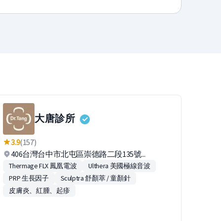
大唐診所
3.9
(157)
406台灣台中市北屯區崇德路二段135號...
Thermage FLX 鳳凰電波
Ulthera 美國極線音波
PRP 生長因子
Sculptra 舒顏萃 / 童顏針
皮膚炎、紅腫、起疹