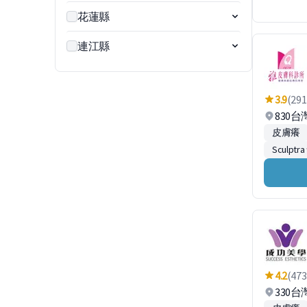
花蓮縣
連江縣
3.9
(291
830
皮膚癢
Sculpt
4.2
(473
330