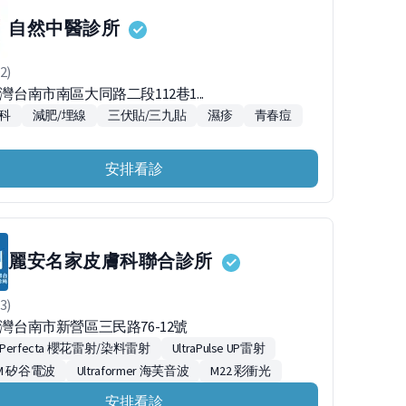
自然中醫診所
2)
台灣台南市南區大同路二段112巷1...
科
減肥/埋線
三伏貼/三九貼
濕疹
青春痘
安排看診
麗安名家皮膚科聯合診所
3)
台灣台南市新營區三民路76-12號
m Perfecta 櫻花雷射/染料雷射
UltraPulse UP雷射
IRM 矽谷電波
Ultraformer 海芙音波
M22 彩衝光
安排看診