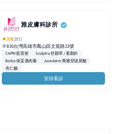
雅皮膚科診所
3.9
(291)
830台灣高雄市鳳山區文龍路23號
CAPRI 藍雷射
Sculptra 舒顏萃 / 童顏針
Botox 保妥適肉毒
Juvederm 喬雅登玻尿酸
杏仁酸
安排看診