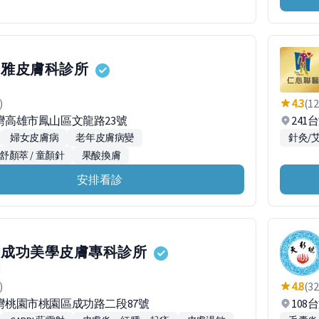
雅皮膚科診所
)
4.3
(12
台灣高雄市鳳山區文龍路23號
24
婦女皮膚病
老年皮膚病變
針灸/
ra 舒顏萃 / 童顏針
果酸換膚
安排看診
成功美學皮膚專科診所
)
4.8
(32
台灣桃園市桃園區成功路二段87號
108