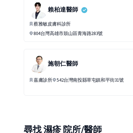
賴柏達
醫師
蔡雅敏皮膚科診所
804台灣高雄市鼓山區青海路283號
施朝仁
醫師
嘉膚診所
542台灣南投縣草屯鎮和平街31號
尋找 濕疹 院所/醫師