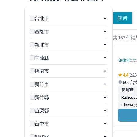
院所
台北市
基隆市
共 162 件
新北市
宜蘭縣
桃園市
4.4
(225
600
新竹市
皮膚癢
新竹縣
Radies
Ellans
苗栗縣
台中市
彰化縣