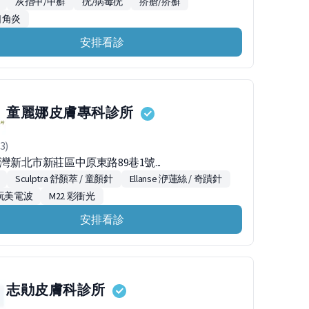
灰指甲/甲癬
疣/病毒疣
疥瘡/疥癬
口角炎
安排看診
童麗娜皮膚專科診所
3)
台灣新北市新莊區中原東路89巷1號...
Sculptra 舒顏萃 / 童顏針
Ellanse 洢蓮絲 / 奇蹟針
o 玩美電波
M22 彩衝光
安排看診
志勛皮膚科診所