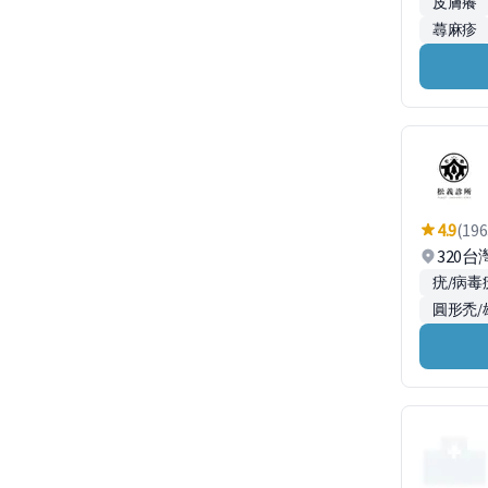
皮膚癢
蕁麻疹
4.9
(196
320
疣/病毒
圓形禿/