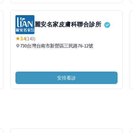
麗安名家皮膚科聯合診所
3.4
(143)
730台灣台南市新營區三民路76-12號
安排看診