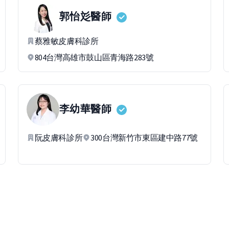
郭怡彣
醫師
蔡雅敏皮膚科診所
804台灣高雄市鼓山區青海路283號
李幼華
醫師
阮皮膚科診所
300台灣新竹市東區建中路77號