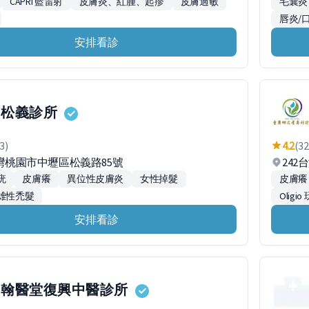
CAPRI 藍雷射
皮膚炎、紅腫、起疹
皮膚過敏
毛囊炎
唇炎/
安排看診
松義診所
3)
4.2
(32
台灣桃園市中壢區松義路85號
242
疣
皮膚癢
異位性皮膚炎
女性掉髮
皮膚癢
雄性禿髮
Oligi
安排看診
翰醫堂復興中醫診所