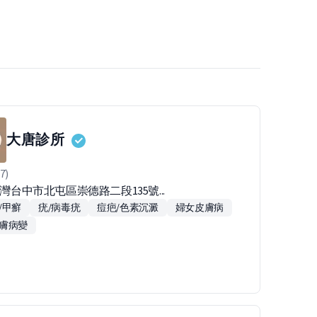
大唐診所
7)
台灣台中市北屯區崇德路二段135號...
/甲癬
疣/病毒疣
痘疤/色素沉澱
婦女皮膚病
膚病變