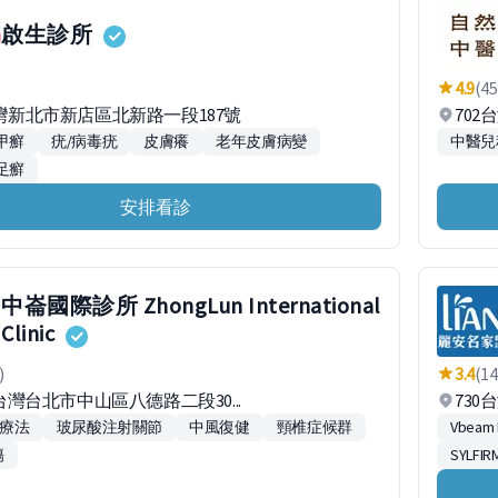
啟生診所
4.9
(45
台灣新北市新店區北新路一段187號
702
甲癬
疣/病毒疣
皮膚癢
老年皮膚病變
中醫兒
足癬
安排看診
中崙國際診所 ZhongLun International
Clinic
)
3.4
(14
1台灣台北市中山區八德路二段30...
730
生療法
玻尿酸注射關節
中風復健
頸椎症候群
Vbea
傷
SYLF