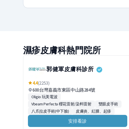
濕疹皮膚科熱門院所
郭健軍皮膚科診所
4.4
(2253)
600台灣嘉義市東區中山路284號
Oligio 玩美電波
Vbeam Perfecta 櫻花雷射/染料雷射
雙眼皮手術
八爪拉皮手術(中下臉)
皮膚炎、紅腫、起疹
安排看診