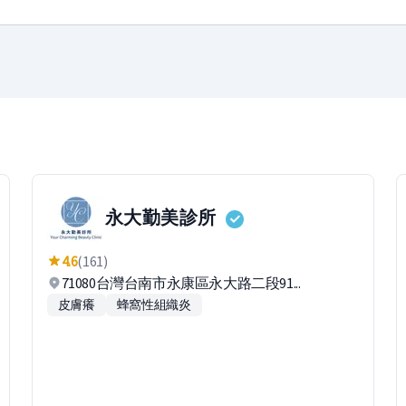
永大勤美診所
4.6
(161)
71080台灣台南市永康區永大路二段91...
皮膚癢
蜂窩性組織炎