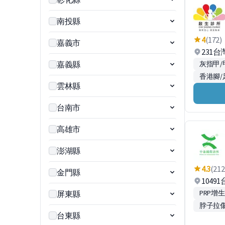
南投縣
4
(172)
嘉義市
231
嘉義縣
灰指甲/
香港腳/
雲林縣
台南市
高雄市
澎湖縣
4.3
(212
金門縣
1049
PRP增
屏東縣
脖子拉
台東縣