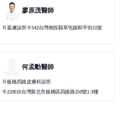
廖原茂
醫師
嘉膚診所
542台灣南投縣草屯鎮和平街31號
何孟勳
醫師
板橋四維皮膚科診所
220010台灣新北市板橋區四維路150號1-3樓