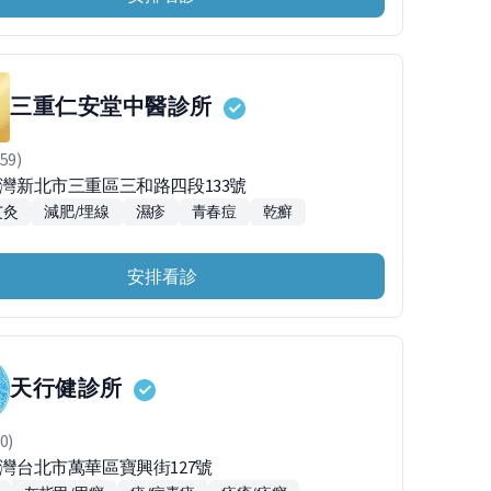
三重仁安堂中醫診所
59)
1台灣新北市三重區三和路四段133號
艾灸
減肥/埋線
濕疹
青春痘
乾癬
安排看診
天行健診所
0)
台灣台北市萬華區寶興街127號